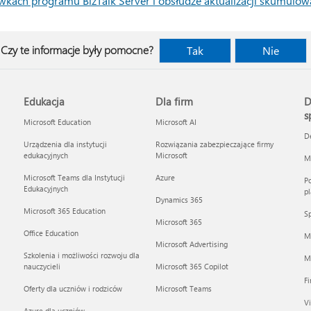
kach programu BizTalk Server i obsłudze aktualizacji skumulo
Czy te informacje były pomocne?
Tak
Nie
Edukacja
Dla firm
D
s
Microsoft Education
Microsoft AI
D
Urządzenia dla instytucji
Rozwiązania zabezpieczające firmy
edukacyjnych
Microsoft
Mi
Microsoft Teams dla Instytucji
Azure
Po
Edukacyjnych
pl
Dynamics 365
Microsoft 365 Education
Sp
Microsoft 365
Office Education
M
Microsoft Advertising
Szkolenia i możliwości rozwoju dla
Mi
nauczycieli
Microsoft 365 Copilot
F
Oferty dla uczniów i rodziców
Microsoft Teams
Vi
Azure dla uczniów