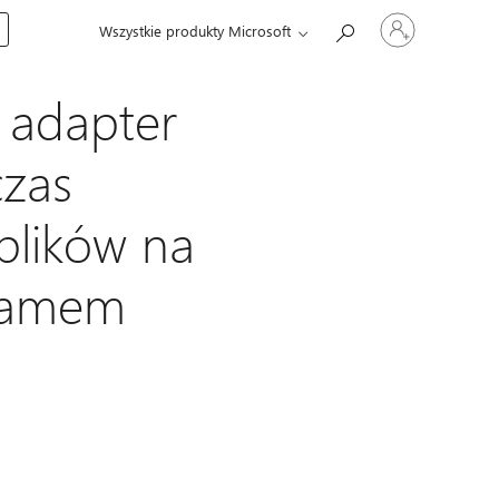
Zaloguj
Wszystkie produkty Microsoft
się
do
swojego
konta
 adapter
czas
plików na
ramem