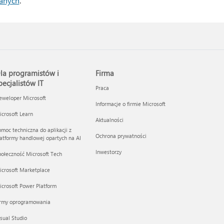
wanych
.
la programistów i
Firma
pecjalistów IT
Praca
eweloper Microsoft
Informacje o firmie Microsoft
crosoft Learn
Aktualności
moc techniczna do aplikacji z
Ochrona prywatności
atformy handlowej opartych na AI
Inwestorzy
ołeczność Microsoft Tech
icrosoft Marketplace
crosoft Power Platform
irmy oprogramowania
sual Studio