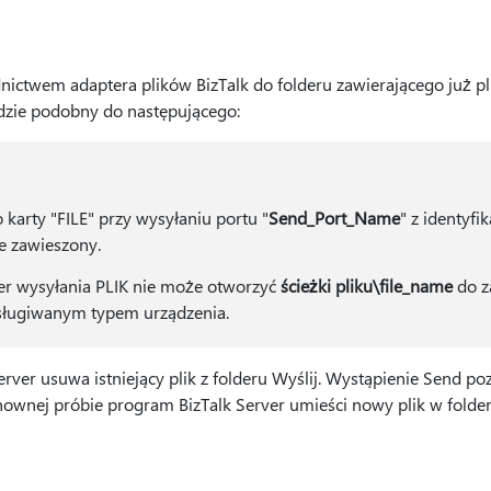
nictwem adaptera plików BizTalk do folderu zawierającego już pl
dzie podobny do następującego:
karty "FILE" przy wysyłaniu portu "
Send_Port_Name
" z identyf
je zawieszony.
er wysyłania PLIK nie może otworzyć
ścieżki pliku\file_name
do z
bsługiwanym typem urządzenia.
ver usuwa istniejący plik z folderu Wyślij. Wystąpienie Send poz
onownej próbie program BizTalk Server umieści nowy plik w folde