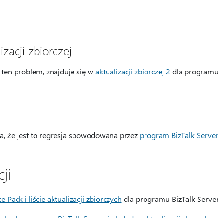
izacji zbiorczej
 ten problem, znajduje się w
aktualizacji zbiorczej 2
dla programu 
ła, że jest to regresja spowodowana przez
program BizTalk Serve
ji
 Pack i liście aktualizacji zbiorczych
dla programu BizTalk Server