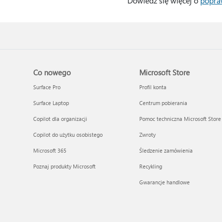
Dowiedz się więcej o
popraw
Co nowego
Microsoft Store
Surface Pro
Profil konta
Surface Laptop
Centrum pobierania
Copilot dla organizacji
Pomoc techniczna Microsoft Store
Copilot do użytku osobistego
Zwroty
Microsoft 365
Śledzenie zamówienia
Poznaj produkty Microsoft
Recykling
Gwarancje handlowe