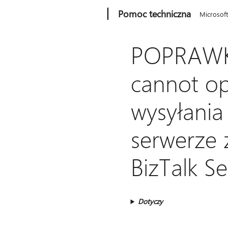
Microsoft
Pomoc techniczna
Microsof
POPRAWKA
cannot op
wysyłania
serwerze
BizTalk Se
Dotyczy