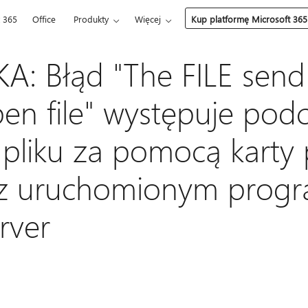
t 365
Office
Produkty
Więcej
Kup platformę Microsoft 365
: Błąd "The FILE send
en file" występuje pod
 pliku za pomocą karty 
 z uruchomionym prog
rver