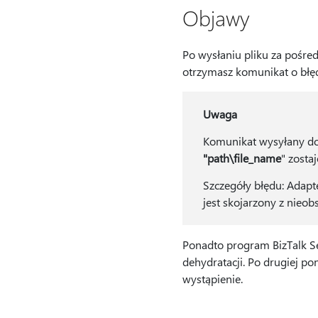
Objawy
Po wysłaniu pliku za pośred
otrzymasz komunikat o błę
Uwaga
Komunikat wysyłany do 
"path\file_name
" zosta
Szczegóły błędu: Adapt
jest skojarzony z nieo
Ponadto program BizTalk Ser
dehydratacji. Po drugiej p
wystąpienie.