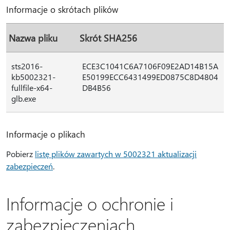
Informacje o skrótach plików
Nazwa pliku
Skrót SHA256
sts2016-
ECE3C1041C6A7106F09E2AD14B15A
kb5002321-
E50199ECC6431499ED0875C8D4804
fullfile-x64-
DB4B56
glb.exe
Informacje o plikach
Pobierz
listę plików zawartych w 5002321 aktualizacji
zabezpieczeń
.
Informacje o ochronie i
zabezpieczeniach