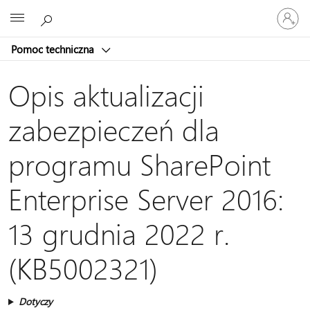
Zaloguj
Microsoft
się
do
Pomoc techniczna
swojego
konta
Opis aktualizacji
zabezpieczeń dla
programu SharePoint
Enterprise Server 2016:
13 grudnia 2022 r.
(KB5002321)
Dotyczy