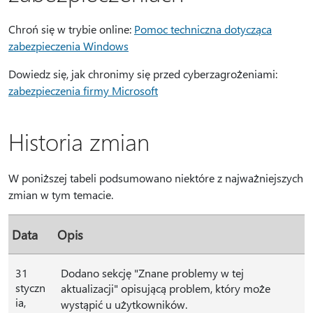
Chroń się w trybie online:
Pomoc techniczna dotycząca
zabezpieczenia Windows
Dowiedz się, jak chronimy się przed cyberzagrożeniami:
zabezpieczenia firmy Microsoft
Historia zmian
W poniższej tabeli podsumowano niektóre z najważniejszych
zmian w tym temacie.
Data
Opis
31
Dodano sekcję "Znane problemy w tej
styczn
aktualizacji" opisującą problem, który może
ia,
wystąpić u użytkowników.