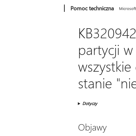
Microsoft
Pomoc techniczna
Microsof
KB320942
partycji 
wszystkie 
stanie "n
Dotyczy
Objawy