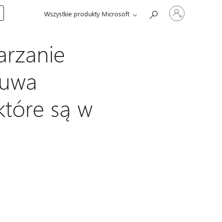
Zaloguj
Wszystkie produkty Microsoft
się
do
swojego
konta
rzanie
suwa
które są w