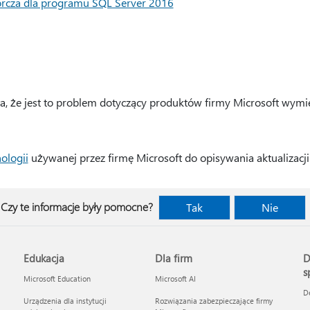
iorcza dla programu SQL Server 2016
ła, że jest to problem dotyczący produktów firmy Microsoft wymie
ologii
używanej przez firmę Microsoft do opisywania aktualizac
Czy te informacje były pomocne?
Tak
Nie
Edukacja
Dla firm
D
s
Microsoft Education
Microsoft AI
D
Urządzenia dla instytucji
Rozwiązania zabezpieczające firmy