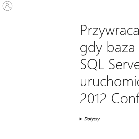
Zaloguj
się
do
swojego
Przywraca
konta
gdy baza 
SQL Serve
uruchomi
2012 Conf
Dotyczy