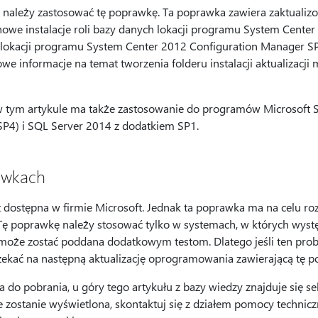
 należy zastosować tę poprawkę. Ta poprawka zawiera zaktualiz
 nowe instalacje roli bazy danych lokacji programu System Cente
 lokacji programu System Center 2012 Configuration Manager S
e informacje na temat tworzenia folderu instalacji aktualizacji
tym artykule ma także zastosowanie do programów Microsoft S
SP4) i SQL Server 2014 z dodatkiem SP1.
awkach
dostępna w firmie Microsoft. Jednak ta poprawka ma na celu ro
Tę poprawkę należy stosować tylko w systemach, w których wys
może zostać poddana dodatkowym testom. Dlatego jeśli ten prob
czekać na następną aktualizację oprogramowania zawierającą tę 
a do pobrania, u góry tego artykułu z bazy wiedzy znajduje się s
nie zostanie wyświetlona, skontaktuj się z działem pomocy technic