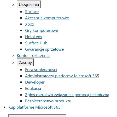
Urządzenia
Surface
Akcesoria komputerowe
Xbox
Gry komputerowe
HoloLens
Surface Hub
Gwarancje sprzętowe
Konto i rozliczenia
Zasoby
Fora społeczności
Administratorzy platformy Microsoft 365
Deweloper
Edukacja
Zgłoś oszustwo związane z pomocą techniczną
Bezpieczeństwo produktu
Kup platformę Microsoft 365