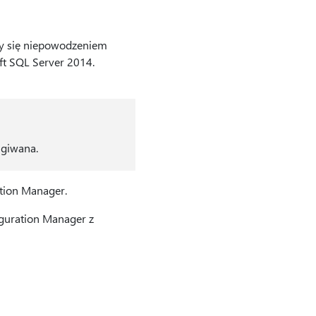
zy się niepowodzeniem
t SQL Server 2014.
ugiwana.
ation Manager.
guration Manager z