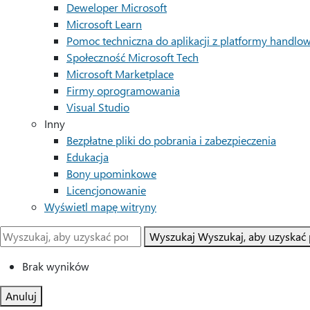
Deweloper Microsoft
Microsoft Learn
Pomoc techniczna do aplikacji z platformy handlow
Społeczność Microsoft Tech
Microsoft Marketplace
Firmy oprogramowania
Visual Studio
Inny
Bezpłatne pliki do pobrania i zabezpieczenia
Edukacja
Bony upominkowe
Licencjonowanie
Wyświetl mapę witryny
Wyszukaj
Wyszukaj, aby uzyskać
Brak wyników
Anuluj