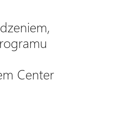
odzeniem,
programu
em Center