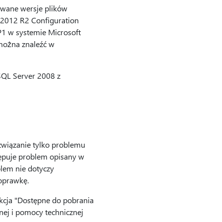
owane wersje plików
r 2012 R2 Configuration
P1 w systemie Microsoft
 można znaleźć w
QL Server 2008 z
związanie tylko problemu
tępuje problem opisany w
lem nie dotyczy
poprawkę.
ekcja "Dostępne do pobrania
znej i pomocy technicznej