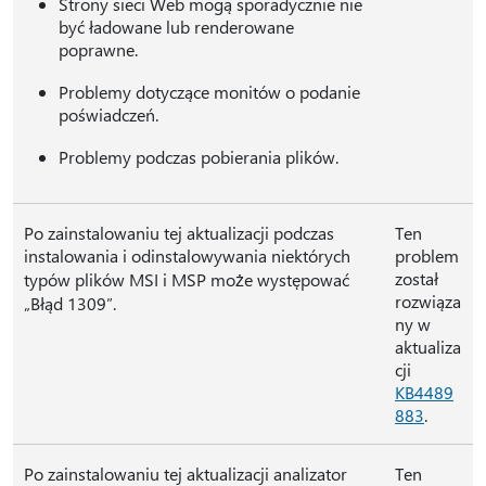
Strony sieci Web mogą sporadycznie nie
być ładowane lub renderowane
poprawne.
Problemy dotyczące monitów o podanie
poświadczeń.
Problemy podczas pobierania plików.
Po zainstalowaniu tej aktualizacji podczas
Ten
instalowania i odinstalowywania niektórych
problem
został
typów plików MSI i MSP może występować
rozwiąza
„Błąd 1309”.
ny w
aktualiza
cji
KB4489
883
.
Po zainstalowaniu tej aktualizacji analizator
Ten