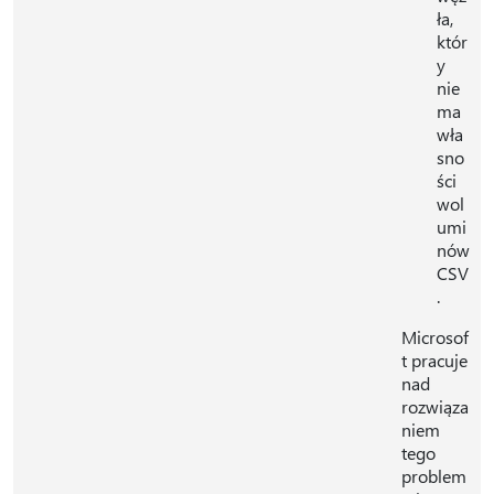
ła,
któr
y
nie
ma
wła
sno
ści
wol
umi
nów
CSV
.
Microsof
t pracuje
nad
rozwiąza
niem
tego
problem