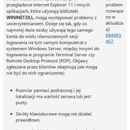
przeglądarce Internet Explorer 11 i innych
problem
rozwiąza
aplikacjach, które używają biblioteki
no w
WININET.DLL
, mogą występować problemy z
aktualiza
uwierzytelnianiem. Dzieje się tak, gdy co
cji
najmniej dwie osoby używają tego samego
KB4493
konta do wielu równoczesnych sesji
467
.
logowania na tym samym komputerze z
systemem Windows Server, między innymi do
logowania w programie Terminal Server czy
Remote Desktop Protocol (RDP). Objawy
zgłaszane przez klientów obejmują (ale mogą
nie być do nich ograniczone):
Rozmiar pamięci podręcznej i jej
lokalizacji ma wartość zerową lub jest
pusty.
Skróty klawiaturowe mogą nie działać
prawidłowo.