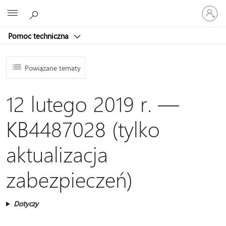
Zaloguj
Microsoft
się
do
Pomoc techniczna
swojego
konta
Powiązane tematy
12 lutego 2019 r. —
KB4487028 (tylko
aktualizacja
zabezpieczeń)
Dotyczy