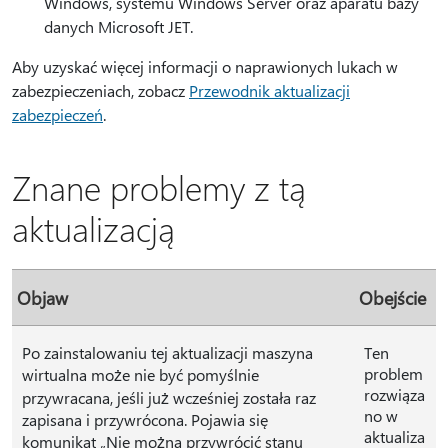
Windows, systemu Windows Server oraz aparatu bazy
danych Microsoft JET.
Aby uzyskać więcej informacji o naprawionych lukach w
zabezpieczeniach, zobacz
Przewodnik aktualizacji
zabezpieczeń
.
Znane problemy z tą
aktualizacją
Objaw
Obejście
Po zainstalowaniu tej aktualizacji maszyna
Ten
problem
wirtualna może nie być pomyślnie
rozwiąza
przywracana, jeśli już wcześniej została raz
no w
zapisana i przywrócona. Pojawia się
aktualiza
komunikat „Nie można przywrócić stanu