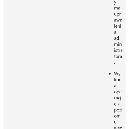
y
ma
upr
awn
ieni
a
ad
min
istra
tora
.
Wy
kon
aj
ope
racj
ę z
pozi
om
u
węz