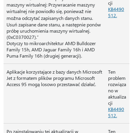
cji
maszyny wirtualnej: Przywracanie maszyny
KB4490
wirtualnej nie powiodło się, ponieważ nie
512.
można odczytać zapisanych danych stanu.
Usuń zapisane dane stanu, a następnie ponów
próbę uruchomienia maszyny wirtualnej.
(0xC0370027).”
Dotyczy to mikroarchitektur AMD Bulldozer
Family 15h, AMD Jaguar Family 16h i AMD
Puma Family 16h (drugiej generacji).
Aplikacje korzystające z bazy danych Microsoft
Ten
Jet z formatem plików programu Microsoft
problem
Access 95 mogą losowo przestawać działać.
rozwiąza
no w
aktualiza
cji
KB4490
512.
Po zainstalowaniu tej aktualizacji w
Ten