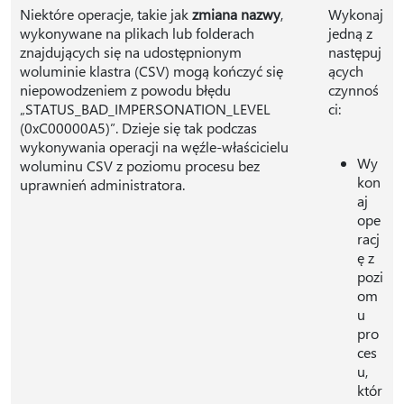
Niektóre operacje, takie jak
zmiana nazwy
,
Wykonaj
wykonywane na plikach lub folderach
jedną z
znajdujących się na udostępnionym
następuj
woluminie klastra (CSV) mogą kończyć się
ących
niepowodzeniem z powodu błędu
czynnoś
„STATUS_BAD_IMPERSONATION_LEVEL
ci:
(0xC00000A5)”. Dzieje się tak podczas
wykonywania operacji na węźle-właścicielu
Wy
woluminu CSV z poziomu procesu bez
kon
uprawnień administratora.
aj
ope
racj
ę z
pozi
om
u
pro
ces
u,
któr