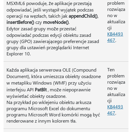
problem
MSXML6 powoduje, że aplikacje przestają
rozwiąza
odpowiadać, jeśli wystąpił wyjątek podczas
no w
operacji na węzłach, takich jak
appendChild()
,
aktualiza
insertBefore()
czy
moveNode()
.
cji
Edytor zasad grupy może przestać
KB4493
odpowiadać podczas edycji obiektu zasad
467
.
grupy (GPO) zawierającego preferencje zasad
grupy dla ustawień przeglądarki Internet
Explorer 10.
Ten
Każda aplikacja serwerowa OLE (Compound
problem
Document), która umieszcza obiekty osadzone
rozwiąza
w metapliku Windows (WMF) przy użyciu
no w
interfejsu API
PatBlt
, może niepoprawnie
aktualiza
wyświetlać obiekty osadzone.
cji
Na przykład po wklejeniu obiektu arkusza
KB4493
programu Microsoft Excel do dokumentu
467
.
programu Microsoft Word komórki mogą być
renderowane z innym kolorem tła.