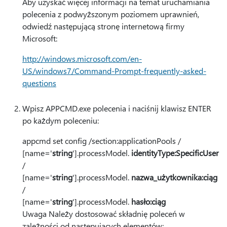
Aby uzyskać więcej informacji na temat uruchamiania
polecenia z podwyższonym poziomem uprawnień,
odwiedź następującą stronę internetową firmy
Microsoft:
http://windows.microsoft.com/en-
US/windows7/Command-Prompt-frequently-asked-
questions
Wpisz APPCMD.exe polecenia i naciśnij klawisz ENTER
po każdym poleceniu:
appcmd set config /section:applicationPools /
[name='
string
'].processModel.
identityType:SpecificUser
/
[name='
string
'].processModel.
nazwa_użytkownika:ciąg
/
[name='
string
'].processModel.
hasło:ciąg
Uwaga Należy dostosować składnię poleceń w
zależności od następujących elementów: