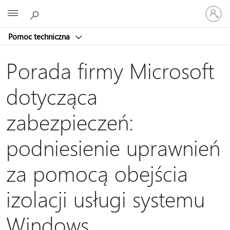
Zaloguj
Microsoft
się
do
Pomoc techniczna
swojego
konta
Porada firmy Microsoft
dotycząca
zabezpieczeń:
podniesienie uprawnień
za pomocą obejścia
izolacji usługi systemu
Windows