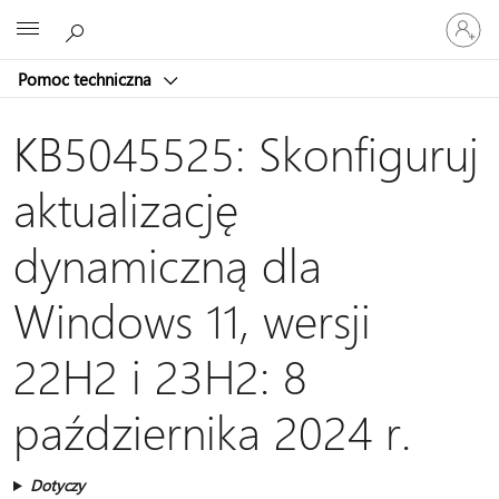
Zaloguj
Microsoft
się
do
Pomoc techniczna
swojego
konta
KB5045525: Skonfiguruj
aktualizację
dynamiczną dla
Windows 11, wersji
22H2 i 23H2: 8
października 2024 r.
Dotyczy