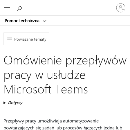
Zaloguj
Microsoft
się
do
Pomoc techniczna
swojego
konta
Powiązane tematy
Omówienie przepływów
pracy w usłudze
Microsoft Teams
Dotyczy
Przepływy pracy umożliwiają automatyzowanie
powtarzających się zadań lub procesów łączących jedną lub