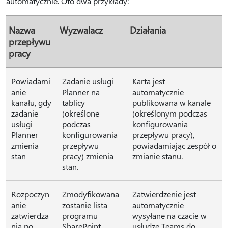
automatycznie. Oto dwa przykłady:
Nazwa
Wyzwalacz
Działania
przepływu
pracy
Powiadami
Zadanie usługi
Karta jest
anie
Planner na
automatycznie
kanału, gdy
tablicy
publikowana w kanale
zadanie
(określone
(określonym podczas
usługi
podczas
konfigurowania
Planner
konfigurowania
przepływu pracy),
zmienia
przepływu
powiadamiając zespół o
stan
pracy) zmienia
zmianie stanu.
stan.
Rozpoczyn
Zmodyfikowana
Zatwierdzenie jest
anie
zostanie lista
automatycznie
zatwierdza
programu
wysyłane na czacie w
nia po
SharePoint
usłudze Teams do