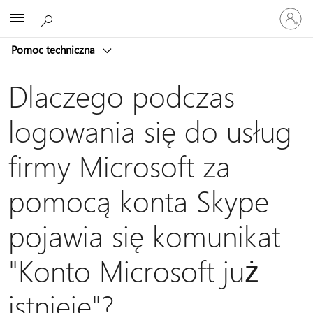
Zaloguj
Microsoft
się
do
Pomoc techniczna
swojego
konta
Dlaczego podczas
logowania się do usług
firmy Microsoft za
pomocą konta Skype
pojawia się komunikat
"Konto Microsoft już
istnieje"?