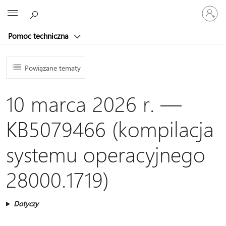
Zaloguj
Microsoft
się
do
Pomoc techniczna
swojego
konta
Powiązane tematy
10 marca 2026 r. —
KB5079466 (kompilacja
systemu operacyjnego
28000.1719)
Dotyczy