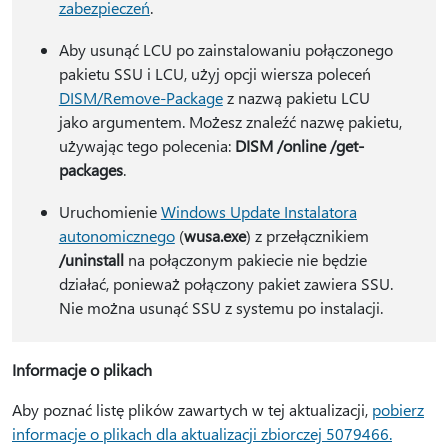
zabezpieczeń
.
Aby usunąć LCU po zainstalowaniu połączonego
pakietu SSU i LCU, użyj opcji wiersza poleceń
DISM/Remove-Package
z nazwą pakietu LCU
jako argumentem. Możesz znaleźć nazwę pakietu,
używając tego polecenia:
DISM /online /get-
packages
.
Uruchomienie
Windows Update Instalatora
autonomicznego
(
wusa.exe
) z przełącznikiem
/uninstall
na połączonym pakiecie nie będzie
działać, ponieważ połączony pakiet zawiera SSU.
Nie można usunąć SSU z systemu po instalacji.
Informacje o plikach
Aby poznać listę plików zawartych w tej aktualizacji,
pobierz
informacje o plikach dla aktualizacji zbiorczej 5079466
.