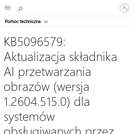
Zaloguj
Microsoft
się
do
Pomoc techniczna
swojego
konta
KB5096579:
Aktualizacja składnika
AI przetwarzania
obrazów (wersja
1.2604.515.0) dla
systemów
obsługiwanych przez