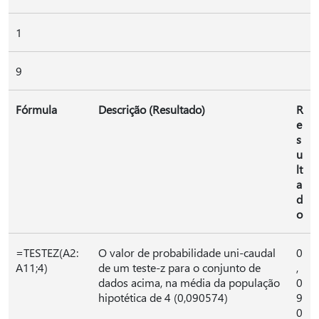
1
9
Fórmula
Descrição (Resultado)
R
e
s
u
lt
a
d
o
=TESTEZ(A2:
O valor de probabilidade uni-caudal
0
A11;4)
de um teste-z para o conjunto de
,
dados acima, na média da população
0
hipotética de 4 (0,090574)
9
0