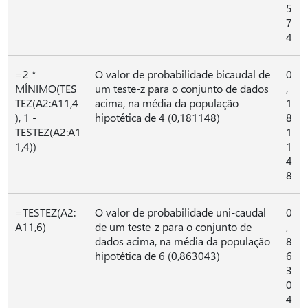
5
7
4
=2 *
O valor de probabilidade bicaudal de
0
MÍNIMO(TES
um teste-z para o conjunto de dados
,
TEZ(A2:A11,4
acima, na média da população
1
), 1 -
hipotética de 4 (0,181148)
8
TESTEZ(A2:A1
1
1,4))
1
4
8
=TESTEZ(A2:
O valor de probabilidade uni-caudal
0
A11,6)
de um teste-z para o conjunto de
,
dados acima, na média da população
8
hipotética de 6 (0,863043)
6
3
0
4