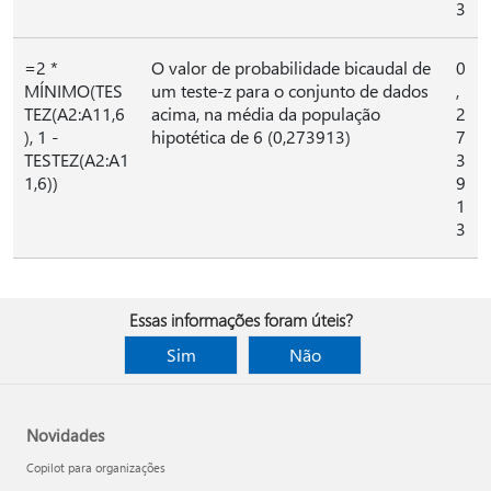
3
=2 *
O valor de probabilidade bicaudal de
0
MÍNIMO(TES
um teste-z para o conjunto de dados
,
TEZ(A2:A11,6
acima, na média da população
2
), 1 -
hipotética de 6 (0,273913)
7
TESTEZ(A2:A1
3
1,6))
9
1
3
Essas informações foram úteis?
Sim
Não
Novidades
Copilot para organizações