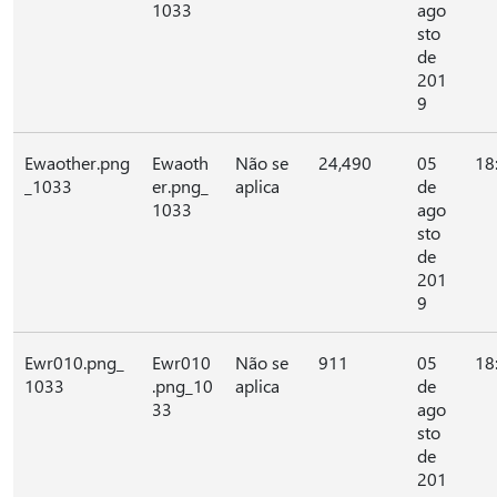
1033
ago
sto
de
201
9
Ewaother.png
Ewaoth
Não se
24,490
05
18
_1033
er.png_
aplica
de
1033
ago
sto
de
201
9
Ewr010.png_
Ewr010
Não se
911
05
18
1033
.png_10
aplica
de
33
ago
sto
de
201