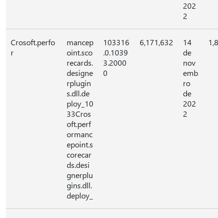
202
2
Crosoft.perfo
mancep
103316
6,171,632
14
1,
r
oint.sco
.0.1039
de
recards.
3.2000
nov
designe
0
emb
rplugin
ro
s.dll.de
de
ploy_10
202
33Cros
2
oft.perf
ormanc
epoint.s
corecar
ds.desi
gnerplu
gins.dll.
deploy_