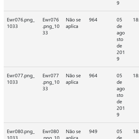
9
Ewr076.png_
Ewr076
Não se
964
05
18
1033
.png_10
aplica
de
33
ago
sto
de
201
9
Ewr077.png_
Ewr077
Não se
964
05
18
1033
.png_10
aplica
de
33
ago
sto
de
201
9
Ewr080.png_
Ewr080
Não se
949
05
18
1033
.png_10
aplica
de