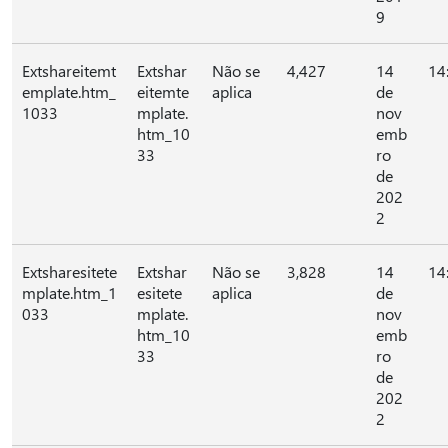
9
Extshareitemt
Extshar
Não se
4,427
14
14
emplate.htm_
eitemte
aplica
de
1033
mplate.
nov
htm_10
emb
33
ro
de
202
2
Extsharesitete
Extshar
Não se
3,828
14
14
mplate.htm_1
esitete
aplica
de
033
mplate.
nov
htm_10
emb
33
ro
de
202
2