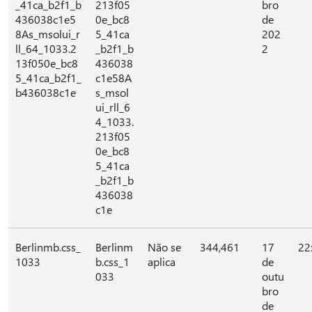
_41ca_b2f1_b
213f05
bro
436038c1e5
0e_bc8
de
8As_msolui_r
5_41ca
202
ll_64_1033.2
_b2f1_b
2
13f050e_bc8
436038
5_41ca_b2f1_
c1e58A
b436038c1e
s_msol
ui_rll_6
4_1033.
213f05
0e_bc8
5_41ca
_b2f1_b
436038
c1e
Berlinmb.css_
Berlinm
Não se
344,461
17
22
1033
b.css_1
aplica
de
033
outu
bro
de