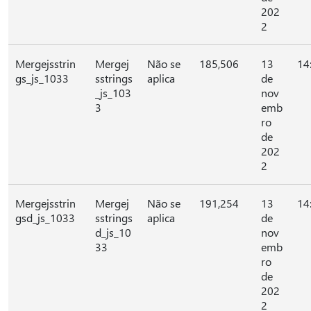
202
2
Mergejsstrin
Mergej
Não se
185,506
13
14
gs_js_1033
sstrings
aplica
de
_js_103
nov
3
emb
ro
de
202
2
Mergejsstrin
Mergej
Não se
191,254
13
14
gsd_js_1033
sstrings
aplica
de
d_js_10
nov
33
emb
ro
de
202
2