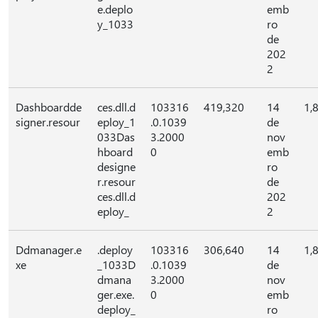
e.deplo
emb
y_1033
ro
de
202
2
Dashboardde
ces.dll.d
103316
419,320
14
1,
signer.resour
eploy_1
.0.1039
de
033Das
3.2000
nov
hboard
0
emb
designe
ro
r.resour
de
ces.dll.d
202
eploy_
2
Ddmanager.e
.deploy
103316
306,640
14
1,
xe
_1033D
.0.1039
de
dmana
3.2000
nov
ger.exe.
0
emb
deploy_
ro