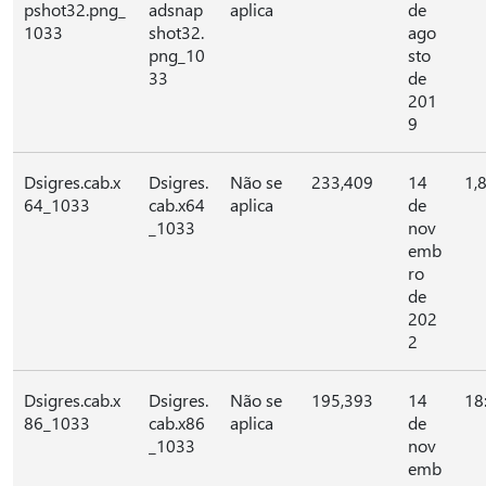
pshot32.png_
adsnap
aplica
de
1033
shot32.
ago
png_10
sto
33
de
201
9
Dsigres.cab.x
Dsigres.
Não se
233,409
14
1,
64_1033
cab.x64
aplica
de
_1033
nov
emb
ro
de
202
2
Dsigres.cab.x
Dsigres.
Não se
195,393
14
18
86_1033
cab.x86
aplica
de
_1033
nov
emb