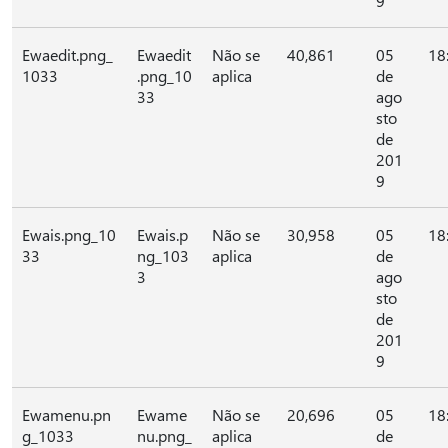
9
Ewaedit.png_
Ewaedit
Não se
40,861
05
18
1033
.png_10
aplica
de
33
ago
sto
de
201
9
Ewais.png_10
Ewais.p
Não se
30,958
05
18
33
ng_103
aplica
de
3
ago
sto
de
201
9
Ewamenu.pn
Ewame
Não se
20,696
05
18
g_1033
nu.png_
aplica
de