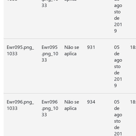
33
ago
sto
de
201
9
Ewr095.png_
Ewr095
Não se
931
05
18
1033
.png_10
aplica
de
33
ago
sto
de
201
9
Ewr096.png_
Ewr096
Não se
934
05
18
1033
.png_10
aplica
de
33
ago
sto
de
201