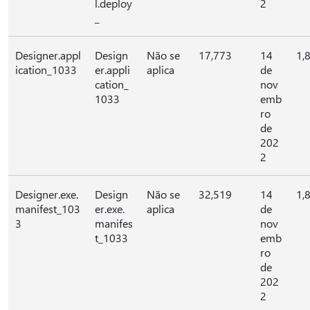
l.deploy
2
_
Designer.appl
Design
Não se
17,773
14
1,
ication_1033
er.appli
aplica
de
cation_
nov
1033
emb
ro
de
202
2
Designer.exe.
Design
Não se
32,519
14
1,
manifest_103
er.exe.
aplica
de
3
manifes
nov
t_1033
emb
ro
de
202
2