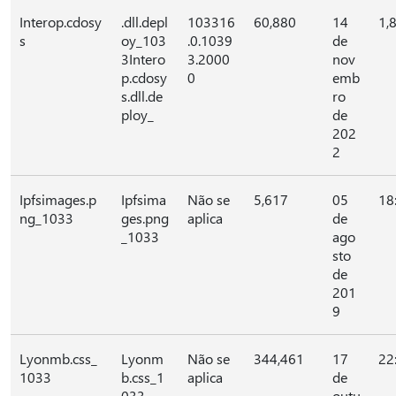
Interop.cdosy
.dll.depl
103316
60,880
14
1,
s
oy_103
.0.1039
de
3Intero
3.2000
nov
p.cdosy
0
emb
s.dll.de
ro
ploy_
de
202
2
Ipfsimages.p
Ipfsima
Não se
5,617
05
18
ng_1033
ges.png
aplica
de
_1033
ago
sto
de
201
9
Lyonmb.css_
Lyonm
Não se
344,461
17
22
1033
b.css_1
aplica
de
033
outu