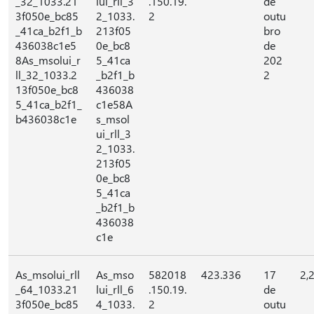
_32_1033.21
lui_rll_3
.150.19.
de
3f050e_bc85
2_1033.
2
outu
_41ca_b2f1_b
213f05
bro
436038c1e5
0e_bc8
de
8As_msolui_r
5_41ca
202
ll_32_1033.2
_b2f1_b
2
13f050e_bc8
436038
5_41ca_b2f1_
c1e58A
b436038c1e
s_msol
ui_rll_3
2_1033.
213f05
0e_bc8
5_41ca
_b2f1_b
436038
c1e
As_msolui_rll
As_mso
582018
423.336
17
2,
_64_1033.21
lui_rll_6
.150.19.
de
3f050e_bc85
4_1033.
2
outu