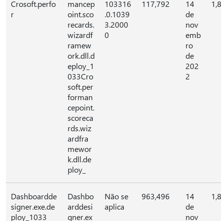
Crosoft.perfo
mancep
103316
117,792
14
1,
r
oint.sco
.0.1039
de
recards.
3.2000
nov
wizardf
0
emb
ramew
ro
ork.dll.d
de
eploy_1
202
033Cro
2
soft.per
forman
cepoint.
scoreca
rds.wiz
ardfra
mewor
k.dll.de
ploy_
Dashboardde
Dashbo
Não se
963,496
14
1,
signer.exe.de
arddesi
aplica
de
ploy_1033
gner.ex
nov