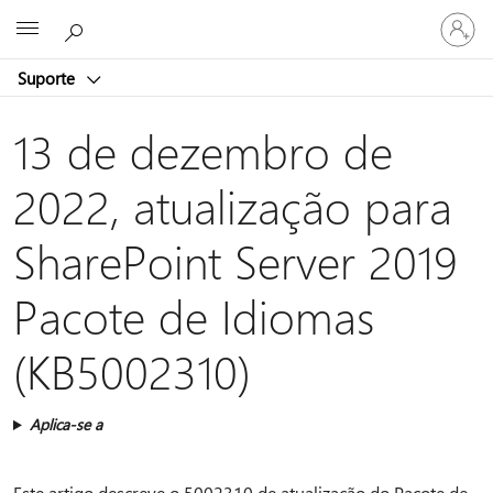
Entre
Microsoft
em
sua
Suporte
conta
13 de dezembro de
2022, atualização para
SharePoint Server 2019
Pacote de Idiomas
(KB5002310)
Aplica-se a
Este artigo descreve o 5002310 de atualização do Pacote de