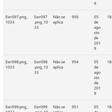
9
Ewr097.png_
Ewr097
Não se
956
05
18
1033
.png_10
aplica
de
33
ago
sto
de
201
9
Ewr098.png_
Ewr098
Não se
954
05
18
1033
.png_10
aplica
de
33
ago
sto
de
201
9
Ewr099.png_
Ewr099
Não se
951
05
18
1033
.png_10
aplica
de