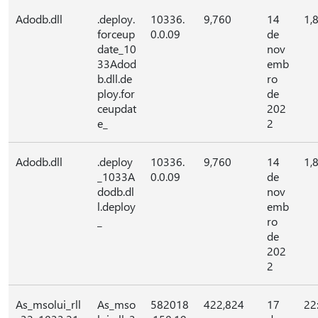
Adodb.dll
.deploy.
10336.
9,760
14
1,
forceup
0.0.09
de
date_10
nov
33Adod
emb
b.dll.de
ro
ploy.for
de
ceupdat
202
e_
2
Adodb.dll
.deploy
10336.
9,760
14
1,
_1033A
0.0.09
de
dodb.dl
nov
l.deploy
emb
_
ro
de
202
2
As_msolui_rll
As_mso
582018
422,824
17
22