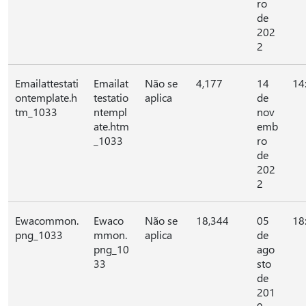
ro
de
202
2
Emailattestati
Emailat
Não se
4,177
14
14
ontemplate.h
testatio
aplica
de
tm_1033
ntempl
nov
ate.htm
emb
_1033
ro
de
202
2
Ewacommon.
Ewaco
Não se
18,344
05
18
png_1033
mmon.
aplica
de
png_10
ago
33
sto
de
201