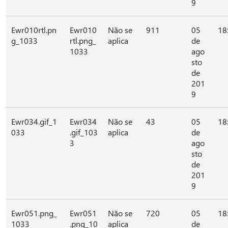
9
Ewr010rtl.pn
Ewr010
Não se
911
05
18
g_1033
rtl.png_
aplica
de
1033
ago
sto
de
201
9
Ewr034.gif_1
Ewr034
Não se
43
05
18
033
.gif_103
aplica
de
3
ago
sto
de
201
9
Ewr051.png_
Ewr051
Não se
720
05
18
1033
.png_10
aplica
de