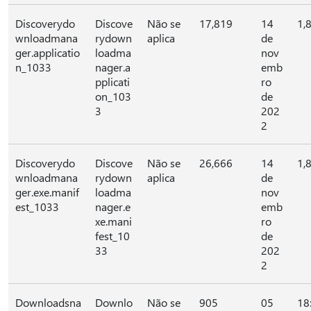
Discoverydo
Discove
Não se
17,819
14
1,
wnloadmana
rydown
aplica
de
ger.applicatio
loadma
nov
n_1033
nager.a
emb
pplicati
ro
on_103
de
3
202
2
Discoverydo
Discove
Não se
26,666
14
1,
wnloadmana
rydown
aplica
de
ger.exe.manif
loadma
nov
est_1033
nager.e
emb
xe.mani
ro
fest_10
de
33
202
2
Downloadsna
Downlo
Não se
905
05
18