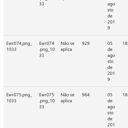
33
ago
sto
de
201
9
Ewr074.png_
Ewr074
Não se
929
05
18
1033
.png_10
aplica
de
33
ago
sto
de
201
9
Ewr075.png_
Ewr075
Não se
964
05
18
1033
.png_10
aplica
de
33
ago
sto
de
201