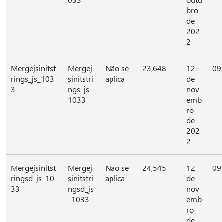
bro
de
202
2
Mergejsinitst
Mergej
Não se
23,648
12
09
rings_js_103
sinitstri
aplica
de
3
ngs_js_
nov
1033
emb
ro
de
202
2
Mergejsinitst
Mergej
Não se
24,545
12
09
ringsd_js_10
sinitstri
aplica
de
33
ngsd_js
nov
_1033
emb
ro
de