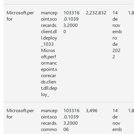
Microsoft.per
mancep
103316
2,232,832
14
1,
for
oint.sco
.0.1039
de
recards.
3.2000
nov
client.dl
0
emb
l.deploy
ro
_1033
de
Micros
202
oft.perf
2
ormanc
epoint.s
corecar
ds.clien
t.dll.dep
loy_
Microsoft.per
mancep
103316
3,496
14
1,
for
oint.sco
.0.1039
de
recards.
3.2000
nov
commo
06
emb