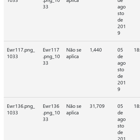
33
ago
sto
de
201
9
Ewr117.png_
Ewr117
Não se
1,440
05
18
1033
.png_10
aplica
de
33
ago
sto
de
201
9
Ewr136.png_
Ewr136
Não se
31,709
05
18
1033
.png_10
aplica
de
33
ago
sto
de
201