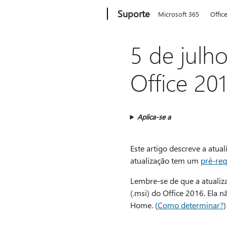
Microsoft
Suporte
Microsoft 365
Offic
5 de julh
Office 20
Aplica-se a
Este artigo descreve a atua
atualização tem um
pré-req
Lembre-se de que a atualiz
(.msi) do Office 2016. Ela 
Home. (
Como determinar?
)