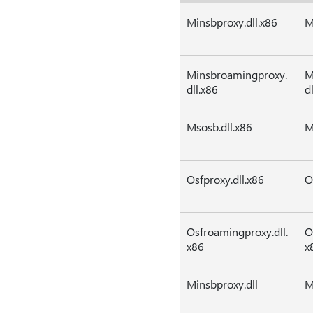
Minsbproxy.dll.x86
M
Minsbroamingproxy.
M
dll.x86
d
Msosb.dll.x86
M
Osfproxy.dll.x86
O
Osfroamingproxy.dll.
O
x86
x
Minsbproxy.dll
M