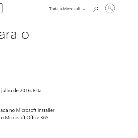
Entre
Toda a Microsoft
em
sua
conta
ara o
 julho de 2016. Esta
da no Microsoft Installer
 o Microsoft Office 365