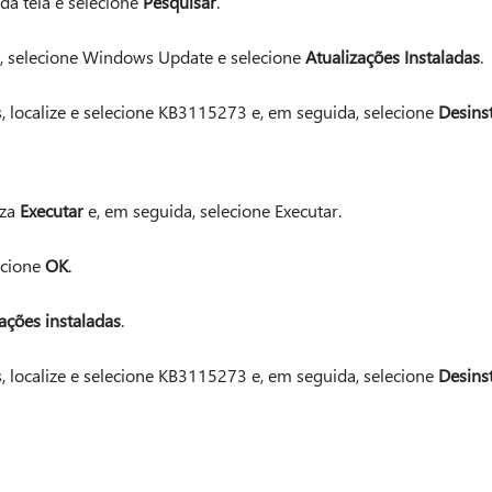
 da tela e selecione
Pesquisar
.
, selecione Windows Update e selecione
Atualizações Instaladas
.
s, localize e selecione KB3115273 e, em seguida, selecione
Desinst
uza
Executar
e, em seguida, selecione Executar.
ecione
OK
.
zações instaladas
.
s, localize e selecione KB3115273 e, em seguida, selecione
Desinst