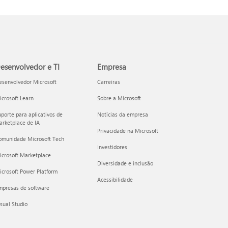
esenvolvedor e TI
Empresa
esenvolvedor Microsoft
Carreiras
crosoft Learn
Sobre a Microsoft
porte para aplicativos de
Notícias da empresa
rketplace de IA
Privacidade na Microsoft
omunidade Microsoft Tech
Investidores
icrosoft Marketplace
Diversidade e inclusão
crosoft Power Platform
Acessibilidade
mpresas de software
sual Studio