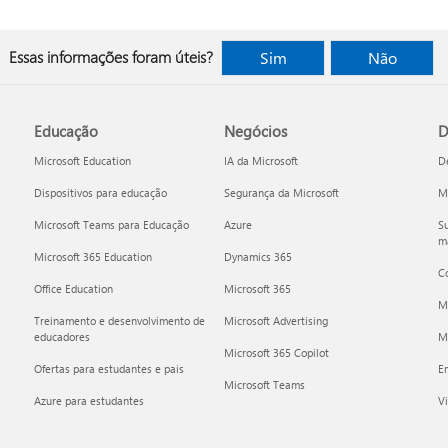
Essas informações foram úteis?
Sim
Não
Educação
Negócios
D
Microsoft Education
IA da Microsoft
D
Dispositivos para educação
Segurança da Microsoft
Mi
Microsoft Teams para Educação
Azure
Su
ma
Microsoft 365 Education
Dynamics 365
C
Office Education
Microsoft 365
M
Treinamento e desenvolvimento de
Microsoft Advertising
educadores
Mi
Microsoft 365 Copilot
Ofertas para estudantes e pais
E
Microsoft Teams
Azure para estudantes
Vi