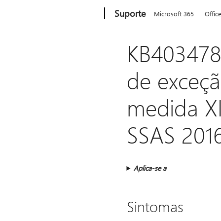
Microsoft
Suporte
Microsoft 365
Offic
KB403478
de exceç
medida XI
SSAS 201
Aplica-se a
Sintomas