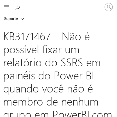
Entre
Microsoft
em
sua
Suporte
conta
KB3171467 - Não é
possível fixar um
relatório do SSRS em
painéis do Power BI
quando você não é
membro de nenhum
grupo em PowerBI.com