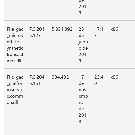
201
9
File_gac
7.0.204
5,334,392
28
17:4
x86
_micros
6.123
de
3
oft.rtc.s
junh
ynthetic
o de
transact
201
ions.dll
9
File_gac
7.0.204
334,432
17
23:4
x86
_platfor
6.151
de
0
mservic
nov
e.comm
emb
on.dll
ro
de
201
9