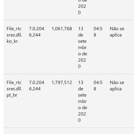
202
0
File_rtc
7.0.204
1,061,768
13
04:5
Não se
sres.dll.
6.244
de
8
aplica
ko_kr
sete
mbr
o de
202
0
File_rtc
7.0.204
1,797,512
13
04:5
Não se
sres.dll.
6.244
de
8
aplica
pt_br
sete
mbr
o de
202
0