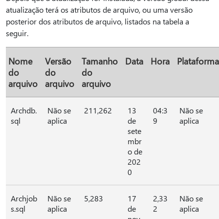
atualização terá os atributos de arquivo, ou uma versão
posterior dos atributos de arquivo, listados na tabela a
seguir.
Nome
Versão
Tamanho
Data
Hora
Plataforma
do
do
do
arquivo
arquivo
arquivo
Archdb.
Não se
211,262
13
04:3
Não se
sql
aplica
de
9
aplica
sete
mbr
o de
202
0
Archjob
Não se
5,283
17
2,33
Não se
s.sql
aplica
de
2
aplica
nov