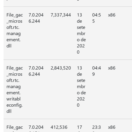
File_gac
7.0.204
7,337,344
13
04:5
x86
_micros
6.244
de
5
oft.rtc.
sete
manag
mbr
ement.
o de
dll
202
0
File_gac
7.0.204
2,843,520
13
04:4
x86
_micros
6.244
de
9
oft.rtc.
sete
manag
mbr
ement.
o de
writabl
202
econfig.
0
dll
File_gac
7.0.204
412,536
17
23:3
x86