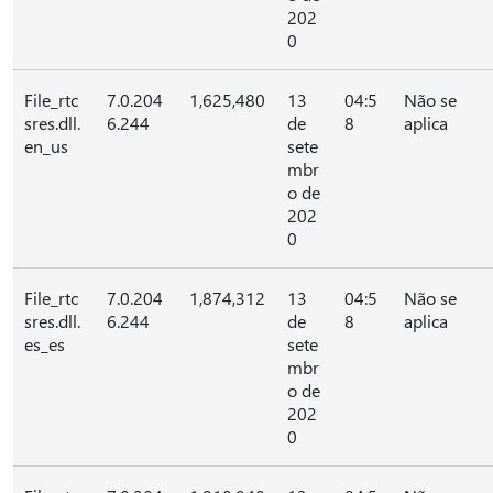
202
0
File_rtc
7.0.204
1,625,480
13
04:5
Não se
sres.dll.
6.244
de
8
aplica
en_us
sete
mbr
o de
202
0
File_rtc
7.0.204
1,874,312
13
04:5
Não se
sres.dll.
6.244
de
8
aplica
es_es
sete
mbr
o de
202
0