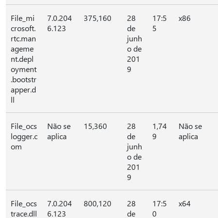
File_mi
7.0.204
375,160
28
17:5
x86
crosoft.
6.123
de
5
rtc.man
junh
ageme
o de
nt.depl
201
oyment
9
.bootstr
apper.d
ll
File_ocs
Não se
15,360
28
1,74
Não se
logger.c
aplica
de
9
aplica
om
junh
o de
201
9
File_ocs
7.0.204
800,120
28
17:5
x64
trace.dll
6.123
de
0