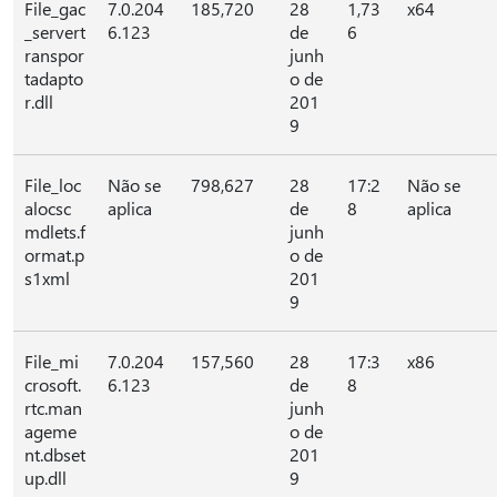
File_gac
7.0.204
185,720
28
1,73
x64
_servert
6.123
de
6
ranspor
junh
tadapto
o de
r.dll
201
9
File_loc
Não se
798,627
28
17:2
Não se
alocsc
aplica
de
8
aplica
mdlets.f
junh
ormat.p
o de
s1xml
201
9
File_mi
7.0.204
157,560
28
17:3
x86
crosoft.
6.123
de
8
rtc.man
junh
ageme
o de
nt.dbset
201
up.dll
9