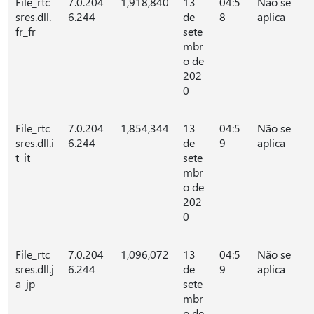
File_rtc
7.0.204
1,918,840
13
04:5
Não se
sres.dll.
6.244
de
8
aplica
fr_fr
sete
mbr
o de
202
0
File_rtc
7.0.204
1,854,344
13
04:5
Não se
sres.dll.i
6.244
de
9
aplica
t_it
sete
mbr
o de
202
0
File_rtc
7.0.204
1,096,072
13
04:5
Não se
sres.dll.j
6.244
de
9
aplica
a_jp
sete
mbr
o de