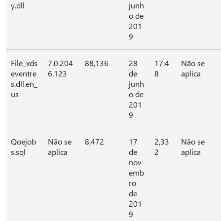
y.dll
junh
o de
201
9
File_xds
7.0.204
88,136
28
17:4
Não se
eventre
6.123
de
8
aplica
s.dll.en_
junh
us
o de
201
9
Qoejob
Não se
8,472
17
2,33
Não se
s.sql
aplica
de
2
aplica
nov
emb
ro
de
201
9