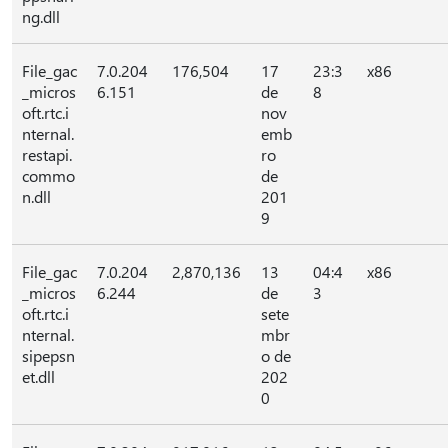
ng.dll
File_gac
7.0.204
176,504
17
23:3
x86
_micros
6.151
de
8
oft.rtc.i
nov
nternal.
emb
restapi.
ro
commo
de
n.dll
201
9
File_gac
7.0.204
2,870,136
13
04:4
x86
_micros
6.244
de
3
oft.rtc.i
sete
nternal.
mbr
sipepsn
o de
et.dll
202
0