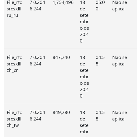
File_rtc
7.0.204
1,754,496
13
05:0
Não se
sres.dll.
6.244
de
0
aplica
ru_ru
sete
mbr
o de
202
0
File_rtc
7.0.204
847,240
13
04:5
Não se
sres.dll.
6.244
de
8
aplica
zh_cn
sete
mbr
o de
202
0
File_rtc
7.0.204
849,280
13
04:5
Não se
sres.dll.
6.244
de
8
aplica
zh_tw
sete
mbr