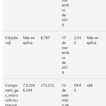
emb
ro
de
201
9
Cdrjobs
Não se
8,787
17
2,33
Não se
.sql
aplica
de
2
aplica
nov
emb
ro
de
201
9
Compo
7.0.204
273,272
13
04:4
x86
nent_ga
6.244
de
3
c_micro
sete
soft.rtc.i
mbr
nternal.
o de