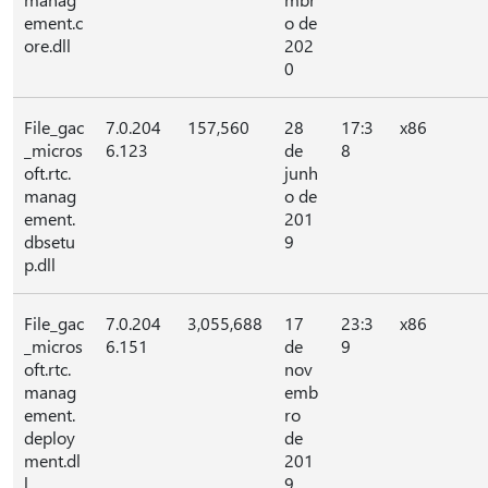
ement.c
o de
ore.dll
202
0
File_gac
7.0.204
157,560
28
17:3
x86
_micros
6.123
de
8
oft.rtc.
junh
manag
o de
ement.
201
dbsetu
9
p.dll
File_gac
7.0.204
3,055,688
17
23:3
x86
_micros
6.151
de
9
oft.rtc.
nov
manag
emb
ement.
ro
deploy
de
ment.dl
201
l
9