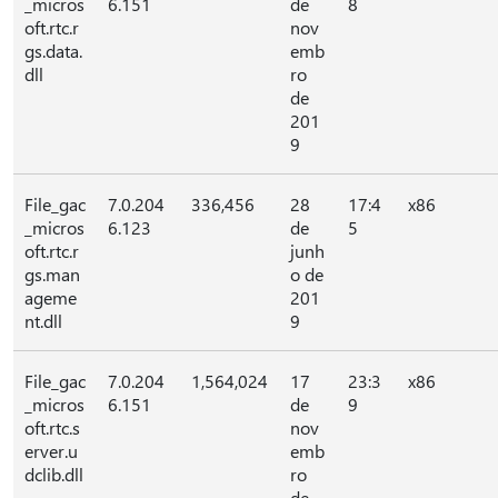
_micros
6.151
de
8
oft.rtc.r
nov
gs.data.
emb
dll
ro
de
201
9
File_gac
7.0.204
336,456
28
17:4
x86
_micros
6.123
de
5
oft.rtc.r
junh
gs.man
o de
ageme
201
nt.dll
9
File_gac
7.0.204
1,564,024
17
23:3
x86
_micros
6.151
de
9
oft.rtc.s
nov
erver.u
emb
dclib.dll
ro
de