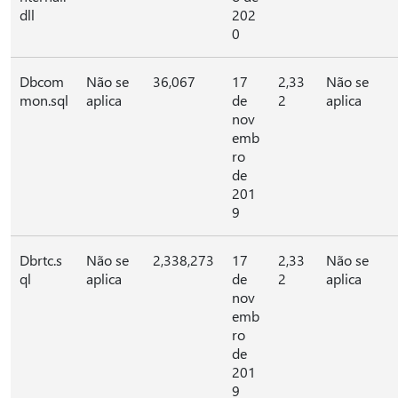
dll
202
0
Dbcom
Não se
36,067
17
2,33
Não se
mon.sql
aplica
de
2
aplica
nov
emb
ro
de
201
9
Dbrtc.s
Não se
2,338,273
17
2,33
Não se
ql
aplica
de
2
aplica
nov
emb
ro
de
201
9