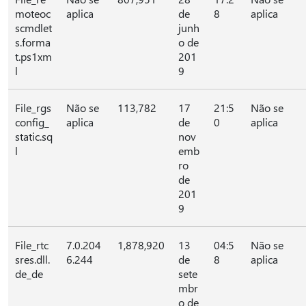
moteoc
aplica
de
8
aplica
scmdlet
junh
s.forma
o de
t.ps1xm
201
l
9
File_rgs
Não se
113,782
17
21:5
Não se
config_
aplica
de
0
aplica
static.sq
nov
l
emb
ro
de
201
9
File_rtc
7.0.204
1,878,920
13
04:5
Não se
sres.dll.
6.244
de
8
aplica
de_de
sete
mbr
o de