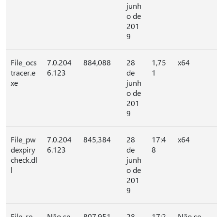
junh
o de
201
9
File_ocs
7.0.204
884,088
28
1,75
x64
tracer.e
6.123
de
1
xe
junh
o de
201
9
File_pw
7.0.204
845,384
28
17:4
x64
dexpiry
6.123
de
8
check.dl
junh
l
o de
201
9
File_re
Não se
807,951
28
17:2
Não se