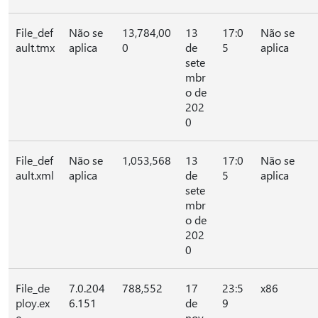
File_def
Não se
13,784,00
13
17:0
Não se
ault.tmx
aplica
0
de
5
aplica
sete
mbr
o de
202
0
File_def
Não se
1,053,568
13
17:0
Não se
ault.xml
aplica
de
5
aplica
sete
mbr
o de
202
0
File_de
7.0.204
788,552
17
23:5
x86
ploy.ex
6.151
de
9
e
nov