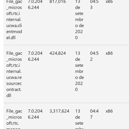
File_gac
7.0.204
817,016
13
04:5
x86
_micros
6.244
de
3
oft.rtc.i
sete
nternal.
mbr
ucwa.cli
o de
entmod
202
el.dll
0
File_gac
7.0.204
424,824
13
04:5
x86
_micros
6.244
de
2
oft.rtc.i
sete
nternal.
mbr
ucwa.re
o de
sourcec
202
ontract.
0
dll
File_gac
7.0.204
3,317,624
13
04:4
x86
_micros
6.244
de
7
oft.rtc.
sete
manag
mbr