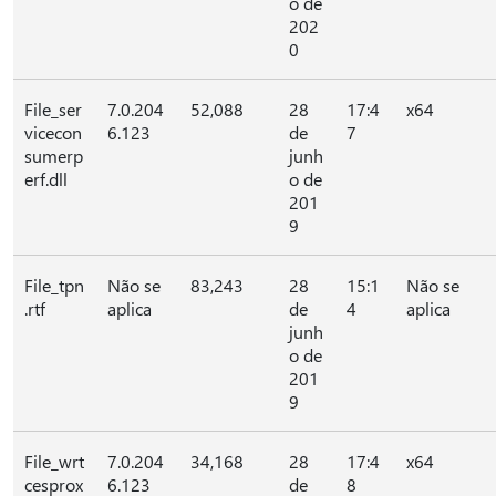
o de
202
0
File_ser
7.0.204
52,088
28
17:4
x64
vicecon
6.123
de
7
sumerp
junh
erf.dll
o de
201
9
File_tpn
Não se
83,243
28
15:1
Não se
.rtf
aplica
de
4
aplica
junh
o de
201
9
File_wrt
7.0.204
34,168
28
17:4
x64
cesprox
6.123
de
8