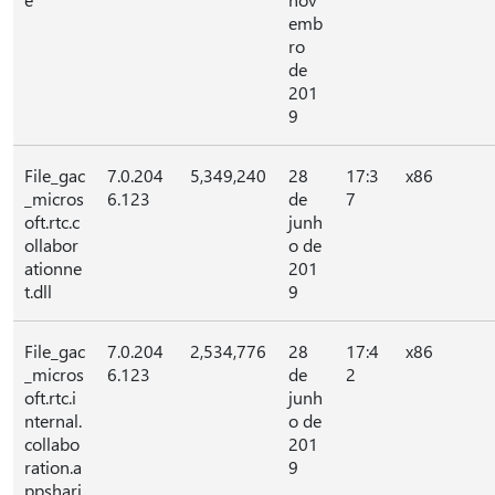
emb
ro
de
201
9
File_gac
7.0.204
5,349,240
28
17:3
x86
_micros
6.123
de
7
oft.rtc.c
junh
ollabor
o de
ationne
201
t.dll
9
File_gac
7.0.204
2,534,776
28
17:4
x86
_micros
6.123
de
2
oft.rtc.i
junh
nternal.
o de
collabo
201
ration.a
9
ppshari