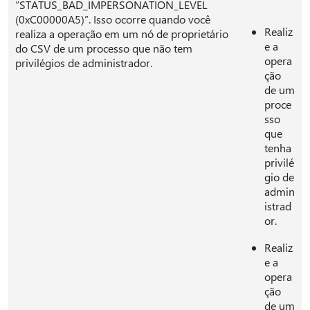
“STATUS_BAD_IMPERSONATION_LEVEL
(0xC00000A5)”. Isso ocorre quando você
Realiz
realiza a operação em um nó de proprietário
e a
do CSV de um processo que não tem
opera
privilégios de administrador.
ção
de um
proce
sso
que
tenha
privilé
gio de
admin
istrad
or.
Realiz
e a
opera
ção
de um