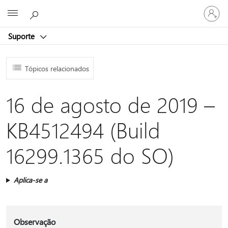
Entre
Microsoft
em
sua
Suporte
conta
Tópicos relacionados
16 de agosto de 2019 –
KB4512494 (Build
16299.1365 do SO)
Aplica-se a
Observação