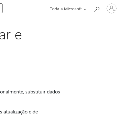
Iniciar
Toda a Microsoft
sessão
na
conta
ar e
ionalmente, substituir dados
s atualização e de