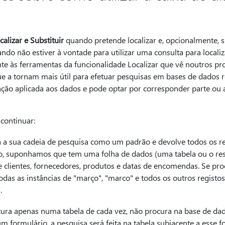
calizar e Substituir
quando pretende localizar e, opcionalmente, s
do não estiver à vontade para utilizar uma consulta para localiza
nte às ferramentas da funcionalidade Localizar que vê noutros 
e a tornam mais útil para efetuar pesquisas em bases de dados r
ão aplicada aos dados e pode optar por corresponder parte ou 
continuar:
ta a sua cadeia de pesquisa como um padrão e devolve todos os 
o, suponhamos que tem uma folha de dados (uma tabela ou o res
clientes, fornecedores, produtos e datas de encomendas. Se pro
todas as instâncias de "março", "marco" e todos os outros regist
.
cura apenas numa tabela de cada vez, não procura na base de dados
um formulário, a pesquisa será feita na tabela subjacente a esse f