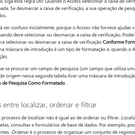
 siga esta regra útil: Quando o Access selecionar a caixa de veri
onada. Se desmarcar a caixa de verificação, a sua operação de pes
os.
ser confuso inicialmente, porque o Access não fornece ajudas v
uando deve selecionar ou desmarcar a caixa de verificação. Pode
ara selecionar ou desmarcar a caixa de verificação
Conforme For
a máscara de introdução é um tipo de formatação e, quando o A
ção.
ue se procurar um campo de pesquisa (um campo que utiliza uma
de origem nessa segunda tabela tiver uma máscara de introdução 
 de Pesquisa Como Formatado
.
entre localizar, ordenar e filtrar
processo de localizar não é igual ao de ordenar ou filtrar.
Localiz
elas, consultas e formulários de base de dados. Por exemplo, po
antes.
Ordenar
é o processo de organizar um conjunto de registo