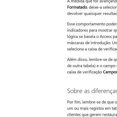
À medida que for avançando,
Formatado
, deixe-a seleci
devolver quaisquer resultad
Esse comportamento poderá 
indicadores para mostrar q
lógica se baseia o Access p
máscaras de introdução. Um
seleciona a caixa de verifica
Além disso, lembre-se de q
de outra tabela) e o campo 
caixa de verificação
Campos
Sobre as diferenças 
Por fim, lembre-se de que o 
um ou mais registos em tab
clientes que gerem restaur