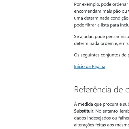
Por exemplo, pode ordenar 
encomendam mais pão ou tê
uma determinada condição. P
pode filtrar a lista para in
Se ajudar, pode pensar nist
determinada ordem e, em seg
Os seguintes conjuntos de p
Início da Página
Referência de c
À medida que procura e subs
Substituir
. No entanto, lem
dados indesejados ou falhe
alterações feitas aos mesmo