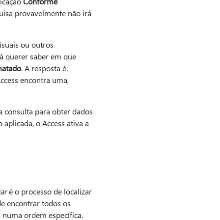
ficação
Conforme
quisa provavelmente não irá
isuais ou outros
rá querer saber em que
matado
. A resposta é:
ccess encontra uma,
 consulta para obter dados
aplicada, o Access ativa a
ar
é o processo de localizar
de encontrar todos os
s numa ordem específica.