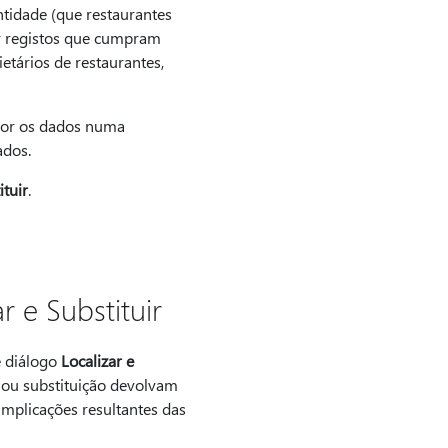
ntidade (que restaurantes
r registos que cumpram
etários de restaurantes,
spor os dados numa
ados.
ituir
.
r e Substituir
e diálogo
Localizar e
o ou substituição devolvam
implicações resultantes das