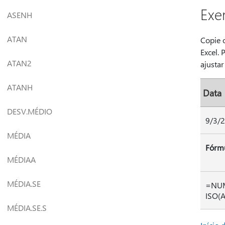
Exe
ASENH
ATAN
Copie 
Excel. 
ATAN2
ajustar
ATANH
Data
DESV.MÉDIO
9/3/
MÉDIA
Fórm
MÉDIAA
MÉDIA.SE
=NU
ISO(A
MÉDIA.SE.S