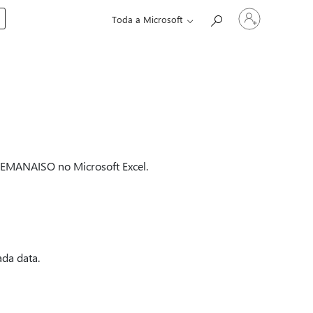
Iniciar
Toda a Microsoft
sessão
na
conta
MSEMANAISO no Microsoft Excel.
da data.