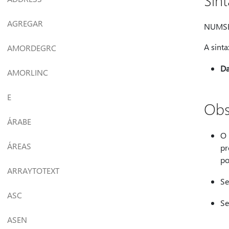
Sin
AGREGAR
NUMSE
A sint
AMORDEGRC
Da
AMORLINC
E
Obs
ÁRABE
O 
ÁREAS
pr
po
ARRAYTOTEXT
Se
ASC
Se
ASEN