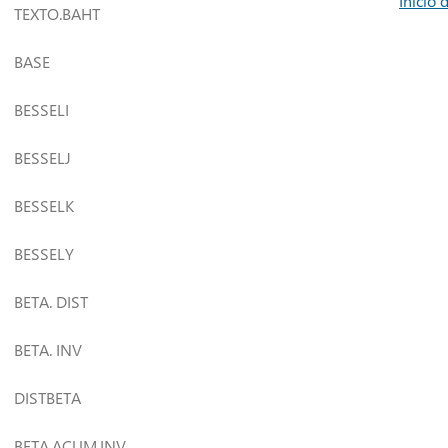
Início 
TEXTO.BAHT
BASE
BESSELI
BESSELJ
BESSELK
BESSELY
BETA. DIST
BETA. INV
DISTBETA
BETA.ACUM.INV