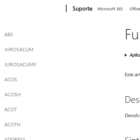
Microsoft
Suporte
Microsoft 365
Offic
F
ABS
JUROSACUM
Aplic
JUROSACUMV
Este a
ACOS
ACOSH
Des
ACOT
Devolv
ACOTH
ADDRESS