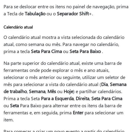
Para se deslocar entre os itens no painel de navegação, prima
a Tecla de
Tabulação
ou o
Separador Shift
+.
Calendário atual
O calendário atual mostra a vista selecionada do calendário
atual, como semana ou mês. Para navegar no calendário,
prima a tecla
Seta Para Cima
ou
Seta Para Baixo
.
Na parte superior do calendário atual, existe uma barra de
ferramentas onde pode explorar o mês e ano atuais,
selecionar o mês anterior ou seguinte, utilizar um seletor de
mês para selecionar a vista do calendário atual (
Dia
,
Semana
de trabalho
,
Semana
,
Mês
ou
Hoje
) e partilhar calendários.
Prima a tecla Seta
Para a Esquerda
,
Direita
,
Seta Para Cima
ou
Seta
Para Baixo para alternar entre os itens da barra de
ferramentas e, em seguida, prima
Enter
para selecionar um
item.
Para começar a criar um novo evento a partir do calendário