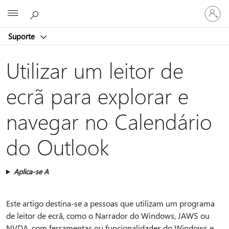
Iniciar
Microsoft
sessão
na
Suporte
conta
Utilizar um leitor de
ecrã para explorar e
navegar no Calendário
do Outlook
Aplica-se A
Este artigo destina-se a pessoas que utilizam um programa
de leitor de ecrã, como o Narrador do Windows, JAWS ou
NVDA, com ferramentas ou funcionalidades do Windows e