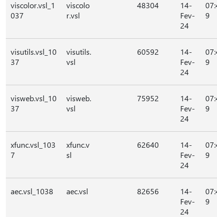
viscolor.vsl_1
viscolo
48304
14-
07:
037
r.vsl
Fev-
9
24
visutils.vsl_10
visutils.
60592
14-
07:
37
vsl
Fev-
9
24
visweb.vsl_10
visweb.
75952
14-
07:
37
vsl
Fev-
9
24
xfunc.vsl_103
xfunc.v
62640
14-
07:
7
sl
Fev-
9
24
aec.vsl_1038
aec.vsl
82656
14-
07:
Fev-
9
24