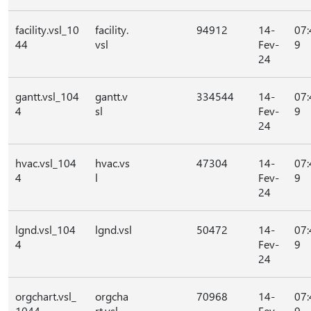
facility.vsl_10
facility.
94912
14-
07:
44
vsl
Fev-
9
24
gantt.vsl_104
gantt.v
334544
14-
07:
4
sl
Fev-
9
24
hvac.vsl_104
hvac.vs
47304
14-
07:
4
l
Fev-
9
24
lgnd.vsl_104
lgnd.vsl
50472
14-
07:
4
Fev-
9
24
orgchart.vsl_
orgcha
70968
14-
07:
1044
rt.vsl
Fev-
9