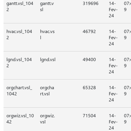
gantt.vsl_104
gantt.v
319696
14-
07:
2
sl
Fev-
9
24
hvac.vsl_104
hvac.vs
46792
14-
07:
2
l
Fev-
9
24
lgnd.vsl_104
lgnd.vsl
49400
14-
07:
2
Fev-
9
24
orgchart.vsl_
orgcha
65328
14-
07:
1042
rt.vsl
Fev-
9
24
orgwiz.vsl_10
orgwiz.
71504
14-
07:
42
vsl
Fev-
9
24