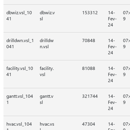
dbwiz.vsl_10
dbwiz.v
153312
14-
07:
41
sl
Fev-
9
24
drilldwn.vsl_1
drilldw
70848
14-
07:
041
n.vsl
Fev-
9
24
facility.vsl_10
facility.
81088
14-
07:
41
vsl
Fev-
9
24
gantt.vsl_104
gantt.v
321744
14-
07:
1
sl
Fev-
9
24
hvac.vsl_104
hvac.vs
47304
14-
07:
1
l
Fev-
9