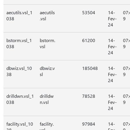
aecutils.vsl_1
aecutils
53504
14-
07:
038
.vsl
Fev-
9
24
bstorm.vsl_1
bstorm.
61200
14-
07:
038
vsl
Fev-
9
24
dbwiz.vsl_10
dbwiz.v
185048
14-
07:
38
sl
Fev-
9
24
drilldwn.vsl_1
drilldw
78528
14-
07:
038
n.vsl
Fev-
9
24
facility.vsl_10
facility.
97984
14-
07:
38
vsl
Fev-
9