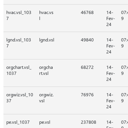
hvac.vsl_103
hvac.vs
46768
14-
07:
7
l
Fev-
9
24
lgnd.vsl_103
lgnd.vsl
49840
14-
07:
7
Fev-
9
24
orgchart.vsl_
orgcha
68272
14-
07:
1037
rt.vsl
Fev-
9
24
orgwiz.vsl_10
orgwiz.
76976
14-
07:
37
vsl
Fev-
9
24
pe.vsl_1037
pe.vsl
237808
14-
07:
Fev-
9