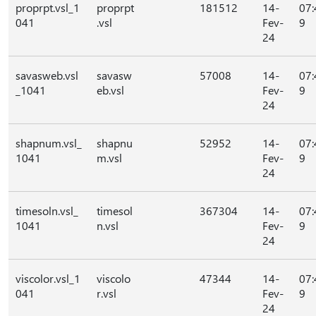
proprpt.vsl_1
proprpt
181512
14-
07:
041
.vsl
Fev-
9
24
savasweb.vsl
savasw
57008
14-
07:
_1041
eb.vsl
Fev-
9
24
shapnum.vsl_
shapnu
52952
14-
07:
1041
m.vsl
Fev-
9
24
timesoln.vsl_
timesol
367304
14-
07:
1041
n.vsl
Fev-
9
24
viscolor.vsl_1
viscolo
47344
14-
07:
041
r.vsl
Fev-
9
24