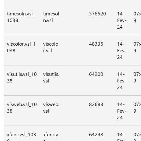
timesoln.vsl_
timesol
376520
14-
07:
1038
n.vsl
Fev-
9
24
viscolor.vsl_1
viscolo
48336
14-
07:
038
r.vsl
Fev-
9
24
visutils.vsl_10
visutils.
64200
14-
07:
38
vsl
Fev-
9
24
visweb.vsl_10
visweb.
82688
14-
07:
38
vsl
Fev-
9
24
xfunc.vsl_103
xfunc.v
64248
14-
07:
8
sl
Fev-
9