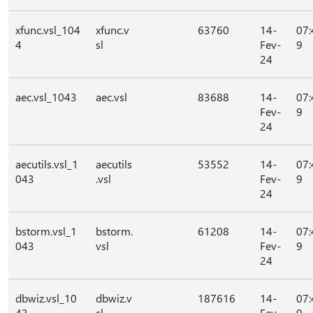
xfunc.vsl_104
xfunc.v
63760
14-
07:
4
sl
Fev-
9
24
aec.vsl_1043
aec.vsl
83688
14-
07:
Fev-
9
24
aecutils.vsl_1
aecutils
53552
14-
07:
043
.vsl
Fev-
9
24
bstorm.vsl_1
bstorm.
61208
14-
07:
043
vsl
Fev-
9
24
dbwiz.vsl_10
dbwiz.v
187616
14-
07:
43
sl
Fev-
9