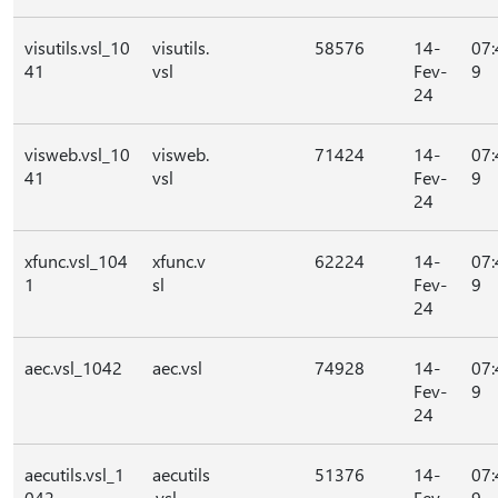
visutils.vsl_10
visutils.
58576
14-
07:
41
vsl
Fev-
9
24
visweb.vsl_10
visweb.
71424
14-
07:
41
vsl
Fev-
9
24
xfunc.vsl_104
xfunc.v
62224
14-
07:
1
sl
Fev-
9
24
aec.vsl_1042
aec.vsl
74928
14-
07:
Fev-
9
24
aecutils.vsl_1
aecutils
51376
14-
07:
042
.vsl
Fev-
9