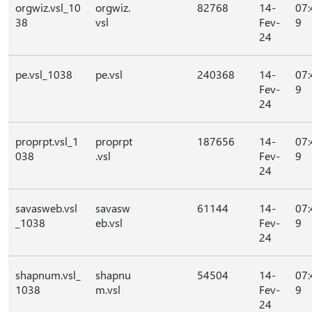
orgwiz.vsl_10
orgwiz.
82768
14-
07:
38
vsl
Fev-
9
24
pe.vsl_1038
pe.vsl
240368
14-
07:
Fev-
9
24
proprpt.vsl_1
proprpt
187656
14-
07:
038
.vsl
Fev-
9
24
savasweb.vsl
savasw
61144
14-
07:
_1038
eb.vsl
Fev-
9
24
shapnum.vsl_
shapnu
54504
14-
07:
1038
m.vsl
Fev-
9
24