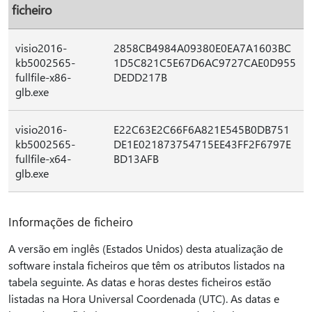
ficheiro
visio2016-
2858CB4984A09380E0EA7A1603BC
kb5002565-
1D5C821C5E67D6AC9727CAE0D955
fullfile-x86-
DEDD217B
glb.exe
visio2016-
E22C63E2C66F6A821E545B0DB751
kb5002565-
DE1E021873754715EE43FF2F6797E
fullfile-x64-
BD13AFB
glb.exe
Informações de ficheiro
A versão em inglês (Estados Unidos) desta atualização de
software instala ficheiros que têm os atributos listados na
tabela seguinte. As datas e horas destes ficheiros estão
listadas na Hora Universal Coordenada (UTC). As datas e