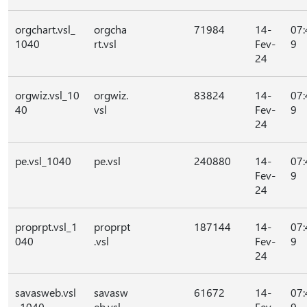
orgchart.vsl_
orgcha
71984
14-
07:
1040
rt.vsl
Fev-
9
24
orgwiz.vsl_10
orgwiz.
83824
14-
07:
40
vsl
Fev-
9
24
pe.vsl_1040
pe.vsl
240880
14-
07:
Fev-
9
24
proprpt.vsl_1
proprpt
187144
14-
07:
040
.vsl
Fev-
9
24
savasweb.vsl
savasw
61672
14-
07:
_1040
eb.vsl
Fev-
9