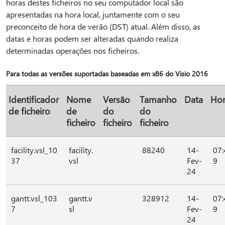
horas destes ficheiros no seu computador local são
apresentadas na hora local, juntamente com o seu
preconceito de hora de verão (DST) atual. Além disso, as
datas e horas podem ser alteradas quando realiza
determinadas operações nos ficheiros.
Para todas as versões suportadas baseadas em x86 do Visio 2016
Identificador
Nome
Versão
Tamanho
Data
Ho
de ficheiro
de
do
do
ficheiro
ficheiro
ficheiro
facility.vsl_10
facility.
88240
14-
07:
37
vsl
Fev-
9
24
gantt.vsl_103
gantt.v
328912
14-
07:
7
sl
Fev-
9
24