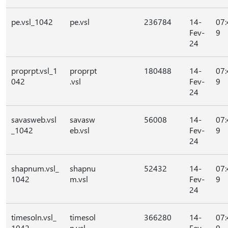
pe.vsl_1042
pe.vsl
236784
14-
07:
Fev-
9
24
proprpt.vsl_1
proprpt
180488
14-
07:
042
.vsl
Fev-
9
24
savasweb.vsl
savasw
56008
14-
07:
_1042
eb.vsl
Fev-
9
24
shapnum.vsl_
shapnu
52432
14-
07:
1042
m.vsl
Fev-
9
24
timesoln.vsl_
timesol
366280
14-
07:
1042
n.vsl
Fev-
9