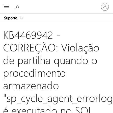
Iniciar
Microsoft
sessão
na
Suporte
conta
KB4469942 -
CORREÇÃO: Violação
de partilha quando o
procedimento
armazenado
"sp_cycle_agent_errorlog
é executado no SQL