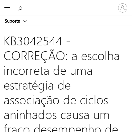
Iniciar
Microsoft
sessão
na
Suporte
conta
KB3042544 -
CORREÇÃO: a escolha
incorreta de uma
estratégia de
associação de ciclos
aninhados causa um
fraco desempenho de