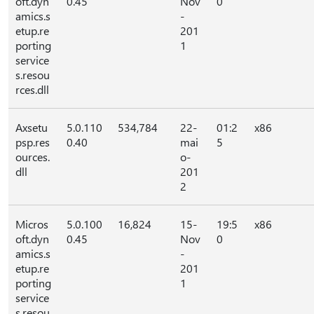
oft.dyn
0.45
Nov
0
amics.s
-
etup.re
201
porting
1
service
s.resou
rces.dll
Axsetu
5.0.110
534,784
22-
01:2
x86
psp.res
0.40
mai
5
ources.
o-
dll
201
2
Micros
5.0.100
16,824
15-
19:5
x86
oft.dyn
0.45
Nov
0
amics.s
-
etup.re
201
porting
1
service
s.resou