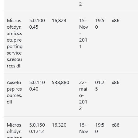
2
Micros
5.0.100
16,824
15-
19:5
x86
oft.dyn
0.45
Nov
0
amics.s
-
etup.re
201
porting
1
service
s.resou
rces.dll
Axsetu
5.0.110
538,880
22-
01:2
x86
psp.res
0.40
mai
5
ources.
o-
dll
201
2
Micros
5.0.150
16,320
15-
19:5
x86
oft.dyn
0.1212
Nov
0
amics.s
-