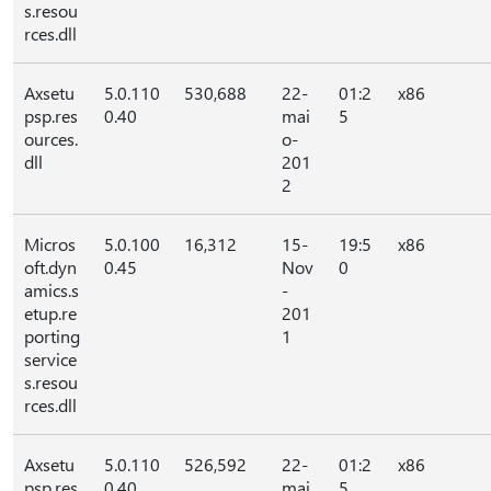
s.resou
rces.dll
Axsetu
5.0.110
530,688
22-
01:2
x86
psp.res
0.40
mai
5
ources.
o-
dll
201
2
Micros
5.0.100
16,312
15-
19:5
x86
oft.dyn
0.45
Nov
0
amics.s
-
etup.re
201
porting
1
service
s.resou
rces.dll
Axsetu
5.0.110
526,592
22-
01:2
x86
psp.res
0.40
mai
5