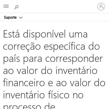
Iniciar
Microsoft
sessão
na
Suporte
conta
Está disponível uma
correção específica do
país para corresponder
ao valor do inventário
financeiro e ao valor do
inventário físico no
processo de