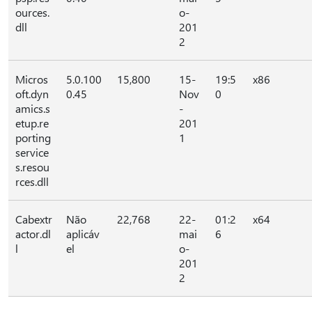
ources.
o-
dll
201
2
Micros
5.0.100
15,800
15-
19:5
x86
oft.dyn
0.45
Nov
0
amics.s
-
etup.re
201
porting
1
service
s.resou
rces.dll
Cabextr
Não
22,768
22-
01:2
x64
actor.dl
aplicáv
mai
6
l
el
o-
201
2