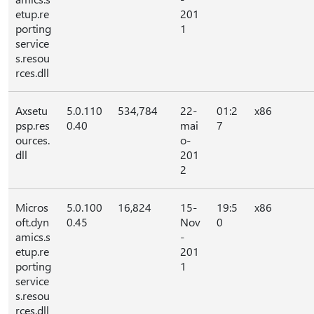
etup.re
201
porting
1
service
s.resou
rces.dll
Axsetu
5.0.110
534,784
22-
01:2
x86
psp.res
0.40
mai
7
ources.
o-
dll
201
2
Micros
5.0.100
16,824
15-
19:5
x86
oft.dyn
0.45
Nov
0
amics.s
-
etup.re
201
porting
1
service
s.resou
rces.dll