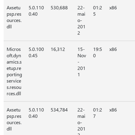
Axsetu
5.0.110
530,688
22-
01:2
x86
psp.res
0.40
mai
5
ources.
o-
dll
201
2
Micros
5.0.100
16,312
15-
19:5
x86
oft.dyn
0.45
Nov
0
amics.s
-
etup.re
201
porting
1
service
s.resou
rces.dll
Axsetu
5.0.110
534,784
22-
01:2
x86
psp.res
0.40
mai
7
ources.
o-
dll
201
2