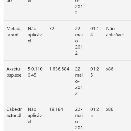
po
el
o-
201
2
Metada
Não
72
22-
01:1
Não
ta.xml
aplicáv
mai
4
aplicável
el
o-
201
2
Axsetu
5.0.110
1,636,584
22-
01:2
x86
psp.exe
0.45
mai
5
o-
201
2
Cabextr
Não
19,184
22-
01:2
x86
actor.dl
aplicáv
mai
5
l
el
o-
201