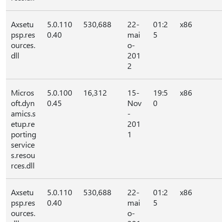
Axsetu
5.0.110
530,688
22-
01:2
x86
psp.res
0.40
mai
5
ources.
o-
dll
201
2
Micros
5.0.100
16,312
15-
19:5
x86
oft.dyn
0.45
Nov
0
amics.s
-
etup.re
201
porting
1
service
s.resou
rces.dll
Axsetu
5.0.110
530,688
22-
01:2
x86
psp.res
0.40
mai
5
ources.
o-