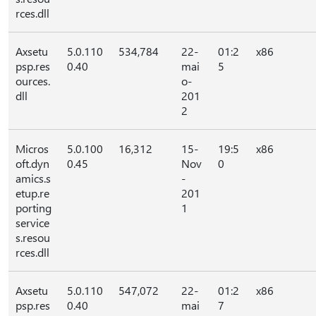
rces.dll
Axsetu
5.0.110
534,784
22-
01:2
x86
psp.res
0.40
mai
5
ources.
o-
dll
201
2
Micros
5.0.100
16,312
15-
19:5
x86
oft.dyn
0.45
Nov
0
amics.s
-
etup.re
201
porting
1
service
s.resou
rces.dll
Axsetu
5.0.110
547,072
22-
01:2
x86
psp.res
0.40
mai
7