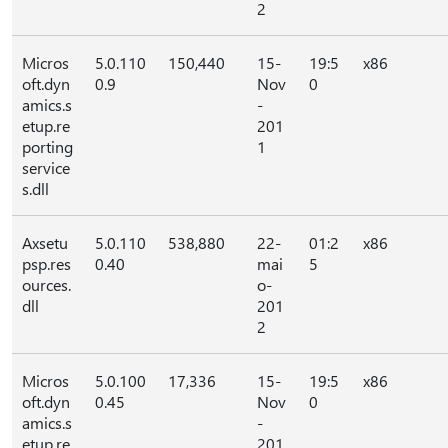
2
Micros
5.0.110
150,440
15-
19:5
x86
oft.dyn
0.9
Nov
0
amics.s
-
etup.re
201
porting
1
service
s.dll
Axsetu
5.0.110
538,880
22-
01:2
x86
psp.res
0.40
mai
5
ources.
o-
dll
201
2
Micros
5.0.100
17,336
15-
19:5
x86
oft.dyn
0.45
Nov
0
amics.s
-
etup.re
201