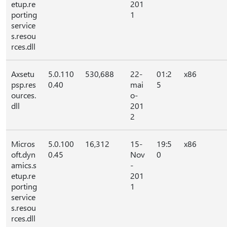
etup.re
201
porting
1
service
s.resou
rces.dll
Axsetu
5.0.110
530,688
22-
01:2
x86
psp.res
0.40
mai
5
ources.
o-
dll
201
2
Micros
5.0.100
16,312
15-
19:5
x86
oft.dyn
0.45
Nov
0
amics.s
-
etup.re
201
porting
1
service
s.resou
rces.dll