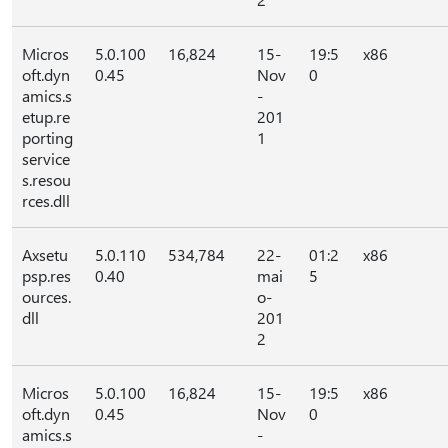
Micros
5.0.100
16,824
15-
19:5
x86
oft.dyn
0.45
Nov
0
amics.s
-
etup.re
201
porting
1
service
s.resou
rces.dll
Axsetu
5.0.110
534,784
22-
01:2
x86
psp.res
0.40
mai
5
ources.
o-
dll
201
2
Micros
5.0.100
16,824
15-
19:5
x86
oft.dyn
0.45
Nov
0
amics.s
-