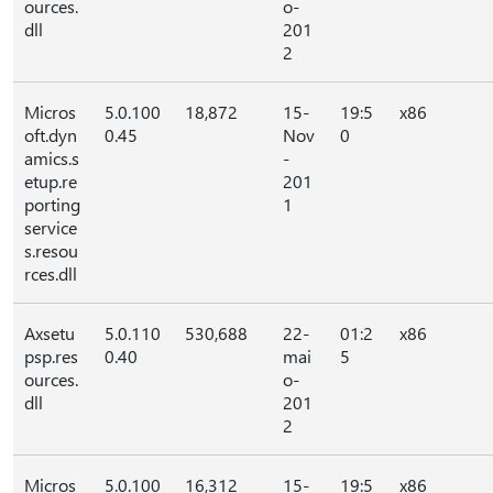
ources.
o-
dll
201
2
Micros
5.0.100
18,872
15-
19:5
x86
oft.dyn
0.45
Nov
0
amics.s
-
etup.re
201
porting
1
service
s.resou
rces.dll
Axsetu
5.0.110
530,688
22-
01:2
x86
psp.res
0.40
mai
5
ources.
o-
dll
201
2
Micros
5.0.100
16,312
15-
19:5
x86