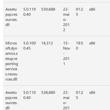
Axsetu
5.0.110
530,688
22-
01:2
x86
psp.res
0.40
mai
5
ources.
o-
dll
201
2
Micros
5.0.100
16,312
15-
19:5
x86
oft.dyn
0.45
Nov
0
amics.s
-
etup.re
201
porting
1
service
s.resou
rces.dll
Axsetu
5.0.110
538,880
22-
01:2
x86
psp.res
0.40
mai
5
ources.
o-
dll
201