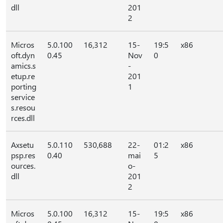
dll
201
2
Micros
5.0.100
16,312
15-
19:5
x86
oft.dyn
0.45
Nov
0
amics.s
-
etup.re
201
porting
1
service
s.resou
rces.dll
Axsetu
5.0.110
530,688
22-
01:2
x86
psp.res
0.40
mai
5
ources.
o-
dll
201
2
Micros
5.0.100
16,312
15-
19:5
x86