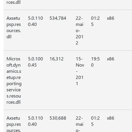
rces.dll
Axsetu
5.0.110
534,784
22-
01:2
x86
psp.res
0.40
mai
5
ources.
o-
dll
201
2
Micros
5.0.100
16,312
15-
19:5
x86
oft.dyn
0.45
Nov
0
amics.s
-
etup.re
201
porting
1
service
s.resou
rces.dll
Axsetu
5.0.110
530,688
22-
01:2
x86
psp.res
0.40
mai
5
ources.
o-