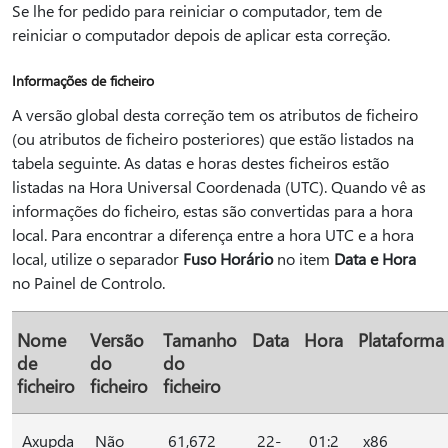
Se lhe for pedido para reiniciar o computador, tem de
reiniciar o computador depois de aplicar esta correção.
Informações de ficheiro
A versão global desta correção tem os atributos de ficheiro
(ou atributos de ficheiro posteriores) que estão listados na
tabela seguinte. As datas e horas destes ficheiros estão
listadas na Hora Universal Coordenada (UTC). Quando vê as
informações do ficheiro, estas são convertidas para a hora
local. Para encontrar a diferença entre a hora UTC e a hora
local, utilize o separador
Fuso Horário
no item
Data e Hora
no Painel de Controlo.
Nome
Versão
Tamanho
Data
Hora
Plataforma
de
do
do
ficheiro
ficheiro
ficheiro
Axupda
Não
61,672
22-
01:2
x86