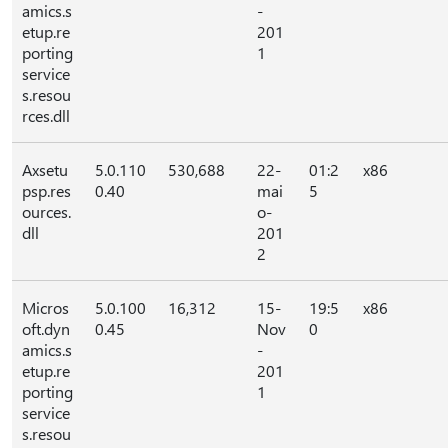
amics.s
-
etup.re
201
porting
1
service
s.resou
rces.dll
Axsetu
5.0.110
530,688
22-
01:2
x86
psp.res
0.40
mai
5
ources.
o-
dll
201
2
Micros
5.0.100
16,312
15-
19:5
x86
oft.dyn
0.45
Nov
0
amics.s
-
etup.re
201
porting
1
service
s.resou