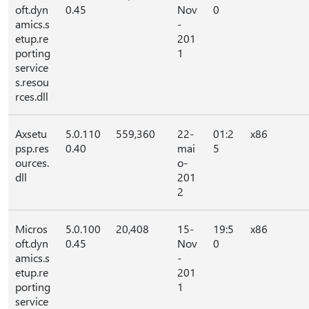
oft.dyn
0.45
Nov
0
amics.s
-
etup.re
201
porting
1
service
s.resou
rces.dll
Axsetu
5.0.110
559,360
22-
01:2
x86
psp.res
0.40
mai
5
ources.
o-
dll
201
2
Micros
5.0.100
20,408
15-
19:5
x86
oft.dyn
0.45
Nov
0
amics.s
-
etup.re
201
porting
1
service