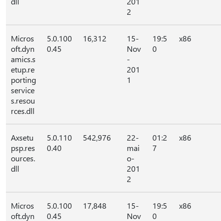
dll
201
2
Micros
5.0.100
16,312
15-
19:5
x86
oft.dyn
0.45
Nov
0
amics.s
-
etup.re
201
porting
1
service
s.resou
rces.dll
Axsetu
5.0.110
542,976
22-
01:2
x86
psp.res
0.40
mai
7
ources.
o-
dll
201
2
Micros
5.0.100
17,848
15-
19:5
x86
oft.dyn
0.45
Nov
0