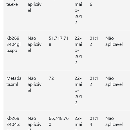
te.exe
aplicáv
mai
6
el
o-
201
2
Kb269
Não
51,717,71
22-
01:1
Não
3404gl
aplicáv
8
mai
2
aplicável
p.xpo
el
o-
201
2
Metada
Não
72
22-
01:1
Não
ta.xml
aplicáv
mai
2
aplicável
el
o-
201
2
Kb269
Não
66,748,76
22-
01:1
Não
3404.x
aplicáv
0
mai
4
aplicável