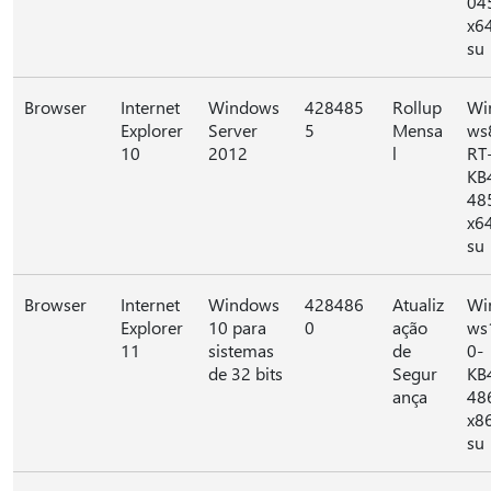
04
x6
su
Browser
Internet
Windows
428485
Rollup
Wi
Explorer
Server
5
Mensa
ws
10
2012
l
RT
KB
48
x6
su
Browser
Internet
Windows
428486
Atualiz
Wi
Explorer
10 para
0
ação
ws
11
sistemas
de
0-
de 32 bits
Segur
KB
ança
48
x8
su