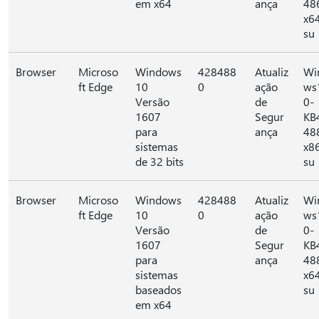
em x64
ança
48
x6
su
Browser
Microso
Windows
428488
Atualiz
Wi
ft Edge
10
0
ação
ws
Versão
de
0-
1607
Segur
KB
para
ança
48
sistemas
x8
de 32 bits
su
Browser
Microso
Windows
428488
Atualiz
Wi
ft Edge
10
0
ação
ws
Versão
de
0-
1607
Segur
KB
para
ança
48
sistemas
x6
baseados
su
em x64