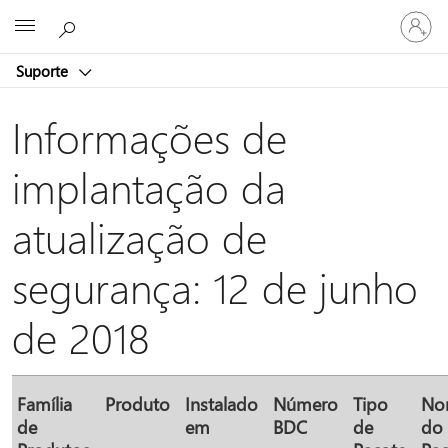
Iniciar
Microsoft
sessão
na
Suporte
conta
Informações de
implantação da
atualização de
segurança: 12 de junho
de 2018
Família
Produto
Instalado
Número
Tipo
No
de
em
BDC
de
do