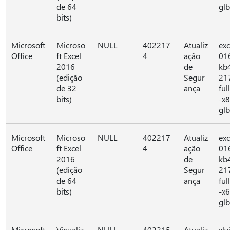
de 64
glb
bits)
Microsoft
Microso
NULL
402217
Atualiz
exc
Office
ft Excel
4
ação
01
2016
de
kb
(edição
Segur
21
de 32
ança
full
bits)
-x
glb
Microsoft
Microso
NULL
402217
Atualiz
exc
Office
ft Excel
4
ação
01
2016
de
kb
(edição
Segur
21
de 64
ança
full
bits)
-x
glb
Microsoft
Visualiz
NULL
402215
Atualiz
xlv