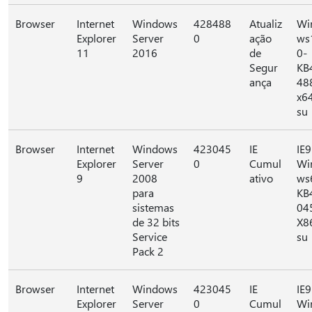
Browser
Internet
Windows
428488
Atualiz
Wi
Explorer
Server
0
ação
ws
11
2016
de
0-
Segur
KB
ança
48
x6
su
Browser
Internet
Windows
423045
IE
IE9
Explorer
Server
0
Cumul
Wi
9
2008
ativo
ws
para
KB
sistemas
04
de 32 bits
X8
Service
su
Pack 2
Browser
Internet
Windows
423045
IE
IE9
Explorer
Server
0
Cumul
Wi