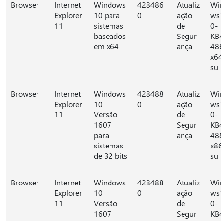
Browser
Internet
Windows
428486
Atualiz
Wi
Explorer
10 para
0
ação
ws
11
sistemas
de
0-
baseados
Segur
KB
em x64
ança
48
x6
su
Browser
Internet
Windows
428488
Atualiz
Wi
Explorer
10
0
ação
ws
11
Versão
de
0-
1607
Segur
KB
para
ança
48
sistemas
x8
de 32 bits
su
Browser
Internet
Windows
428488
Atualiz
Wi
Explorer
10
0
ação
ws
11
Versão
de
0-
1607
Segur
KB