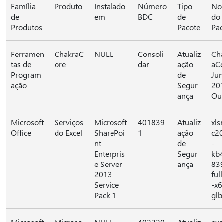
Família
Produto
Instalado
Número
Tipo
No
de
em
BDC
de
do
Produtos
Pacote
Pa
Ferramen
ChakraC
NULL
Consoli
Atualiz
Ch
tas de
ore
dar
ação
aC
Program
de
Ju
ação
Segur
20
ança
Ou
Microsoft
Serviços
Microsoft
401839
Atualiz
xls
Office
do Excel
SharePoi
1
ação
c2
nt
de
-
Enterpris
Segur
kb
e Server
ança
83
2013
full
Service
-x
Pack 1
glb
Microsoft
Microso
NULL
402220
Atualiz
exc