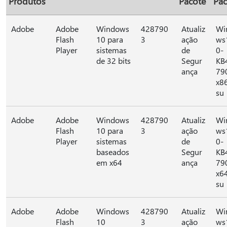
Produtos
Pacote
Pac
Adobe
Adobe
Windows
428790
Atualiz
Wi
Flash
10 para
3
ação
ws
Player
sistemas
de
0-
de 32 bits
Segur
KB
ança
79
x8
su
Adobe
Adobe
Windows
428790
Atualiz
Wi
Flash
10 para
3
ação
ws
Player
sistemas
de
0-
baseados
Segur
KB
em x64
ança
79
x6
su
Adobe
Adobe
Windows
428790
Atualiz
Wi
Flash
10
3
ação
ws