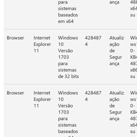
para
ança
48
sistemas
x6
baseados
su
em x64
Browser
Internet
Windows
428487
Atualiz
Wi
Explorer
10
4
ação
ws
11
Versão
de
0-
1703
Segur
KB
para
ança
48
sistemas
x8
de 32 bits
su
Browser
Internet
Windows
428487
Atualiz
Wi
Explorer
10
4
ação
ws
11
Versão
de
0-
1703
Segur
KB
para
ança
48
sistemas
x6
baseados
su