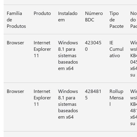
Família
Produto
Instalado
Número
Tipo
No
de
em
BDC
de
do
Produtos
Pacote
Pa
Browser
Internet
Windows
423045
IE
Wi
Explorer
8.1 para
0
Cumul
ws
11
sistemas
ativo
KB
baseados
04
em x64
x6
su
Browser
Internet
Windows
428481
Rollup
Wi
Explorer
8.1 para
5
Mensa
ws
11
sistemas
l
KB
baseados
48
em x64
x6
su