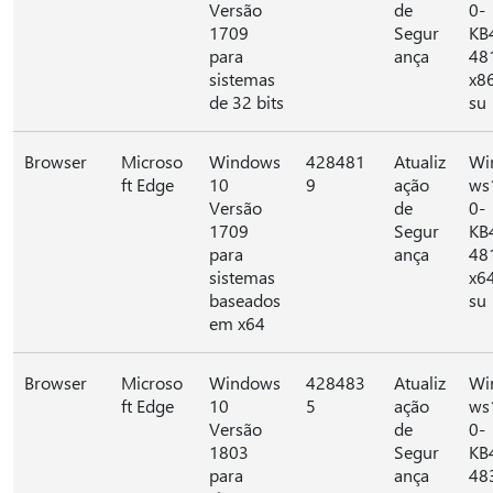
Versão
de
0-
1709
Segur
KB
para
ança
48
sistemas
x8
de 32 bits
su
Browser
Microso
Windows
428481
Atualiz
Wi
ft Edge
10
9
ação
ws
Versão
de
0-
1709
Segur
KB
para
ança
48
sistemas
x6
baseados
su
em x64
Browser
Microso
Windows
428483
Atualiz
Wi
ft Edge
10
5
ação
ws
Versão
de
0-
1803
Segur
KB
para
ança
48