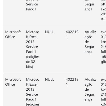
Service
Segur
oft
Pack 1
ança
Exc
20
RT
Microsoft
Microso
NULL
402219
Atualiz
exc
Office
ft Excel
1
ação
01
2013
de
kb
Service
Segur
21
Pack 1
ança
full
(edições
-x
de 32
glb
bits)
Microsoft
Microso
NULL
402219
Atualiz
exc
Office
ft Excel
1
ação
01
2013
de
kb
Service
Segur
21
Pack 1
ança
full
(edições
-x