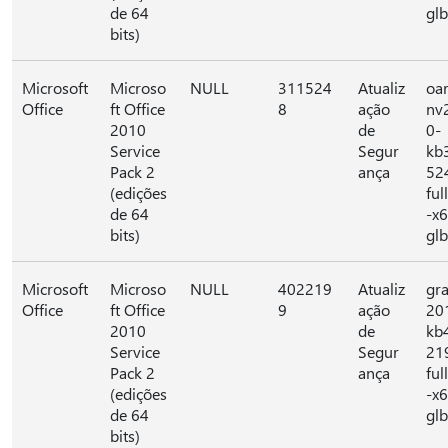
de 64
glb
bits)
Microsoft
Microso
NULL
311524
Atualiz
oar
Office
ft Office
8
ação
nv
2010
de
0-
Service
Segur
kb
Pack 2
ança
52
(edições
full
de 64
-x
bits)
glb
Microsoft
Microso
NULL
402219
Atualiz
gr
Office
ft Office
9
ação
20
2010
de
kb
Service
Segur
21
Pack 2
ança
full
(edições
-x
de 64
glb
bits)