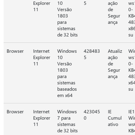
Explorer
10
5
ação
ws
11
Versão
de
0-
1803
Segur
KB
para
ança
48
sistemas
x8
de 32 bits
su
Browser
Internet
Windows
428483
Atualiz
Wi
Explorer
10
5
ação
ws
11
Versão
de
0-
1803
Segur
KB
para
ança
48
sistemas
x6
baseados
su
em x64
Browser
Internet
Windows
423045
IE
IE1
Explorer
7 para
0
Cumul
Wi
11
sistemas
ativo
ws
de 32 bits
KB