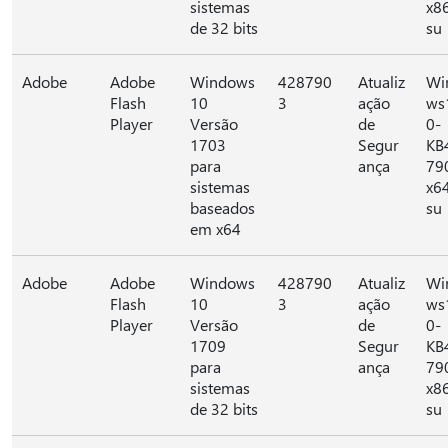
sistemas
x8
de 32 bits
su
Adobe
Adobe
Windows
428790
Atualiz
Wi
Flash
10
3
ação
ws
Player
Versão
de
0-
1703
Segur
KB
para
ança
79
sistemas
x6
baseados
su
em x64
Adobe
Adobe
Windows
428790
Atualiz
Wi
Flash
10
3
ação
ws
Player
Versão
de
0-
1709
Segur
KB
para
ança
79
sistemas
x8
de 32 bits
su