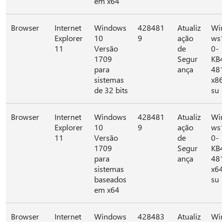
em x64
Browser
Internet
Windows
428481
Atualiz
Wi
Explorer
10
9
ação
ws
11
Versão
de
0-
1709
Segur
KB
para
ança
48
sistemas
x8
de 32 bits
su
Browser
Internet
Windows
428481
Atualiz
Wi
Explorer
10
9
ação
ws
11
Versão
de
0-
1709
Segur
KB
para
ança
48
sistemas
x6
baseados
su
em x64
Browser
Internet
Windows
428483
Atualiz
Wi