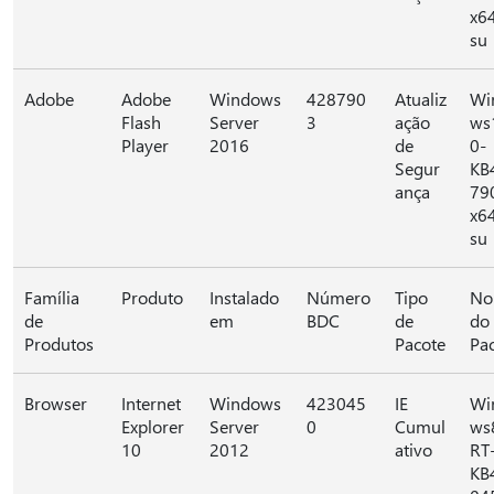
x6
su
Adobe
Adobe
Windows
428790
Atualiz
Wi
Flash
Server
3
ação
ws
Player
2016
de
0-
Segur
KB
ança
79
x6
su
Família
Produto
Instalado
Número
Tipo
No
de
em
BDC
de
do
Produtos
Pacote
Pa
Browser
Internet
Windows
423045
IE
Wi
Explorer
Server
0
Cumul
ws
10
2012
ativo
RT
KB