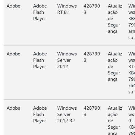
Adobe
Adobe
Windows
428790
Atualiz
Wi
Flash
RT 8.1
3
ação
ws
Player
de
KB
Segur
79
ança
ar
su
Adobe
Adobe
Windows
428790
Atualiz
Wi
Flash
Server
3
ação
ws
Player
2012
de
RT
Segur
KB
ança
79
x6
su
Adobe
Adobe
Windows
428790
Atualiz
Wi
Flash
Server
3
ação
ws
Player
2012 R2
de
0-
Segur
KB
ança
79