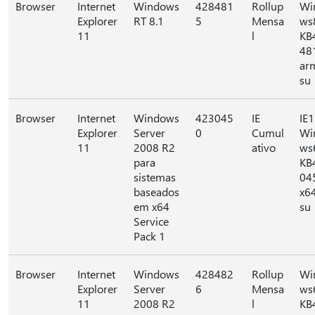
Browser
Internet
Windows
428481
Rollup
Wi
Explorer
RT 8.1
5
Mensa
ws
11
l
KB
48
ar
su
Browser
Internet
Windows
423045
IE
IE1
Explorer
Server
0
Cumul
Wi
11
2008 R2
ativo
ws
para
KB
sistemas
04
baseados
x6
em x64
su
Service
Pack 1
Browser
Internet
Windows
428482
Rollup
Wi
Explorer
Server
6
Mensa
ws
11
2008 R2
l
KB