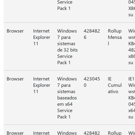
Service
04
Pack 1
X8
su
Browser
Internet
Windows
428482
Rollup
Wi
Explorer
7 para
6
Mensa
ws
11
sistemas
l
KB
de 32 bits
48
Service
x8
Pack 1
su
Browser
Internet
Windows
423045
IE
IE1
Explorer
7 para
0
Cumul
Wi
11
sistemas
ativo
ws
baseados
KB
em x64
04
Service
x6
Pack 1
su
Browser
Internet
Windows
428482
Rollup
Wi