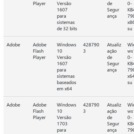
Player
Versão
de
0-
1607
Segur
KB
para
ança
79
sistemas
x8
de 32 bits
su
Adobe
Adobe
Windows
428790
Atualiz
Wi
Flash
10
3
ação
ws
Player
Versão
de
0-
1607
Segur
KB
para
ança
79
sistemas
x6
baseados
su
em x64
Adobe
Adobe
Windows
428790
Atualiz
Wi
Flash
10
3
ação
ws
Player
Versão
de
0-
1703
Segur
KB
para
ança
79