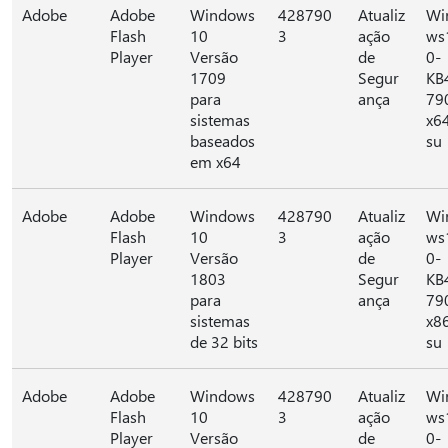
Adobe
Adobe
Windows
428790
Atualiz
Wi
Flash
10
3
ação
ws
Player
Versão
de
0-
1709
Segur
KB
para
ança
79
sistemas
x6
baseados
su
em x64
Adobe
Adobe
Windows
428790
Atualiz
Wi
Flash
10
3
ação
ws
Player
Versão
de
0-
1803
Segur
KB
para
ança
79
sistemas
x8
de 32 bits
su
Adobe
Adobe
Windows
428790
Atualiz
Wi
Flash
10
3
ação
ws
Player
Versão
de
0-