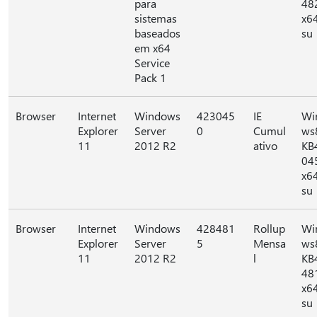
para
48
sistemas
x6
baseados
su
em x64
Service
Pack 1
Browser
Internet
Windows
423045
IE
Wi
Explorer
Server
0
Cumul
ws
11
2012 R2
ativo
KB
04
x6
su
Browser
Internet
Windows
428481
Rollup
Wi
Explorer
Server
5
Mensa
ws
11
2012 R2
l
KB
48
x6
su