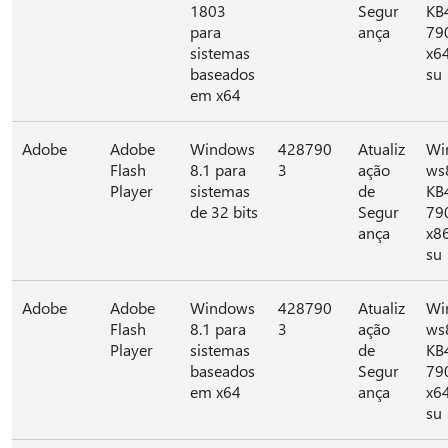
1803
Segur
KB
para
ança
79
sistemas
x6
baseados
su
em x64
Adobe
Adobe
Windows
428790
Atualiz
Wi
Flash
8.1 para
3
ação
ws
Player
sistemas
de
KB
de 32 bits
Segur
79
ança
x8
su
Adobe
Adobe
Windows
428790
Atualiz
Wi
Flash
8.1 para
3
ação
ws
Player
sistemas
de
KB
baseados
Segur
79
em x64
ança
x6
su