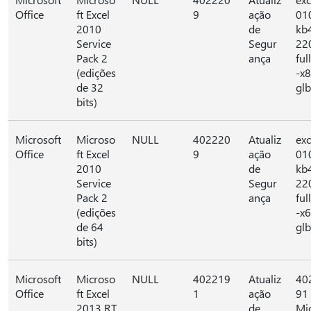
Office
ft Excel
9
ação
01
2010
de
kb
Service
Segur
22
Pack 2
ança
full
(edições
-x
de 32
glb
bits)
Microsoft
Microso
NULL
402220
Atualiz
exc
Office
ft Excel
9
ação
01
2010
de
kb
Service
Segur
22
Pack 2
ança
full
(edições
-x
de 64
glb
bits)
Microsoft
Microso
NULL
402219
Atualiz
40
Office
ft Excel
1
ação
91 
2013 RT
de
Mi