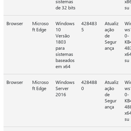
sistemas
x8
de 32 bits
su
Browser
Microso
Windows
428483
Atualiz
Wi
ft Edge
10
5
ação
ws
Versão
de
0-
1803
Segur
KB
para
ança
48
sistemas
x6
baseados
su
em x64
Browser
Microso
Windows
428488
Atualiz
Wi
ft Edge
Server
0
ação
ws
2016
de
0-
Segur
KB
ança
48
x6
su