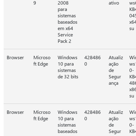
9
2008
ativo
ws
para
KB
sistemas
04
baseados
x6
em x64
su
Service
Pack 2
Browser
Microso
Windows
428486
Atualiz
Wi
ft Edge
10 para
0
ação
ws
sistemas
de
0-
de 32 bits
Segur
KB
ança
48
x8
su
Browser
Microso
Windows
428486
Atualiz
Wi
ft Edge
10 para
0
ação
ws
sistemas
de
0-
baseados
Segur
KB