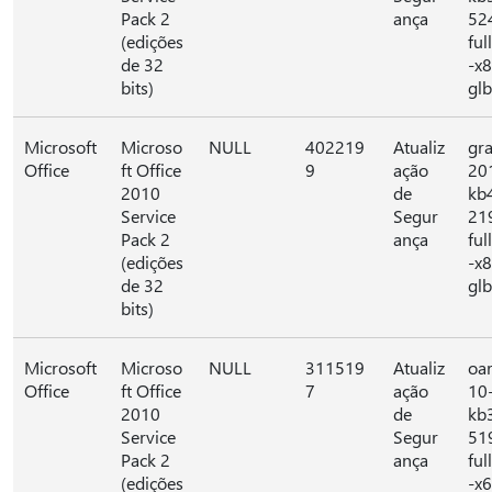
Pack 2
ança
52
(edições
full
de 32
-x
bits)
glb
Microsoft
Microso
NULL
402219
Atualiz
gr
Office
ft Office
9
ação
20
2010
de
kb
Service
Segur
21
Pack 2
ança
full
(edições
-x
de 32
glb
bits)
Microsoft
Microso
NULL
311519
Atualiz
oa
Office
ft Office
7
ação
10
2010
de
kb
Service
Segur
51
Pack 2
ança
full
(edições
-x