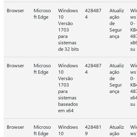
Browser
Microso
Windows
428487
Atualiz
Wi
ft Edge
10
4
ação
ws
Versão
de
0-
1703
Segur
KB
para
ança
48
sistemas
x8
de 32 bits
su
Browser
Microso
Windows
428487
Atualiz
Wi
ft Edge
10
4
ação
ws
Versão
de
0-
1703
Segur
KB
para
ança
48
sistemas
x6
baseados
su
em x64
Browser
Microso
Windows
428481
Atualiz
Wi
ft Edge
10
9
ação
ws