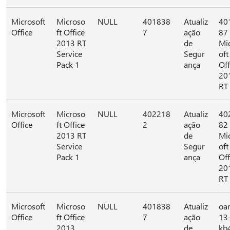
Microsoft
Microso
NULL
401838
Atualiz
40
Office
ft Office
7
ação
87 
2013 RT
de
Mi
Service
Segur
oft
Pack 1
ança
Off
20
RT
Microsoft
Microso
NULL
402218
Atualiz
40
Office
ft Office
2
ação
82 
2013 RT
de
Mi
Service
Segur
oft
Pack 1
ança
Off
20
RT
Microsoft
Microso
NULL
401838
Atualiz
oa
Office
ft Office
7
ação
13
2013
de
kb