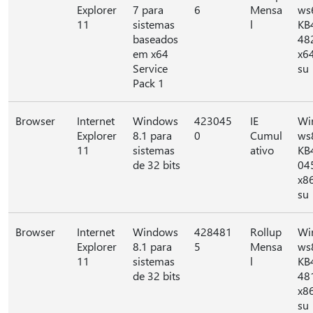
Explorer
7 para
6
Mensa
ws
11
sistemas
l
KB
baseados
48
em x64
x6
Service
su
Pack 1
Browser
Internet
Windows
423045
IE
Wi
Explorer
8.1 para
0
Cumul
ws
11
sistemas
ativo
KB
de 32 bits
04
x8
su
Browser
Internet
Windows
428481
Rollup
Wi
Explorer
8.1 para
5
Mensa
ws
11
sistemas
l
KB
de 32 bits
48
x8
su