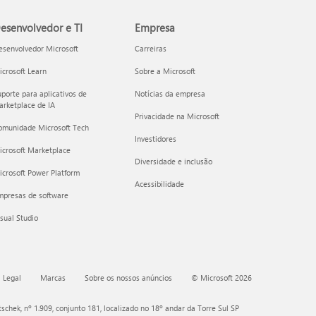
esenvolvedor e TI
Empresa
esenvolvedor Microsoft
Carreiras
crosoft Learn
Sobre a Microsoft
porte para aplicativos de
Notícias da empresa
rketplace de IA
Privacidade na Microsoft
omunidade Microsoft Tech
Investidores
icrosoft Marketplace
Diversidade e inclusão
crosoft Power Platform
Acessibilidade
mpresas de software
sual Studio
 Legal
Marcas
Sobre os nossos anúncios
© Microsoft 2026
chek, nº 1.909, conjunto 181, localizado no 18º andar da Torre Sul SP