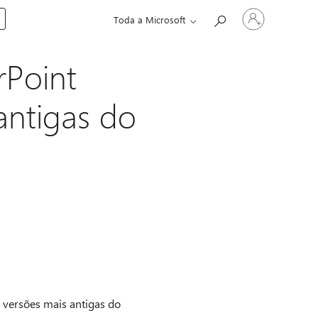
Entre
Toda a Microsoft
em
sua
conta
rPoint
antigas do
 versões mais antigas do