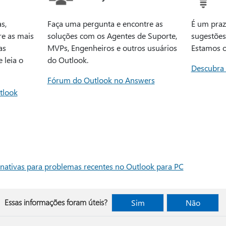
s,
Faça uma pergunta e encontre as
É um praz
re as mais
soluções com os Agentes de Suporte,
sugestões
as
MVPs, Engenheiros e outros usuários
Estamos o
 leia o
do Outlook.
Descubra
Fórum do Outlook no Answers
tlook
rnativas para problemas recentes no Outlook para PC
Essas informações foram úteis?
Sim
Não