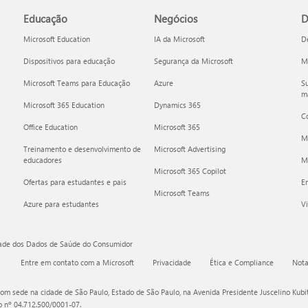
Educação
Negócios
D
Microsoft Education
IA da Microsoft
D
Dispositivos para educação
Segurança da Microsoft
Mi
Microsoft Teams para Educação
Azure
Su
ma
Microsoft 365 Education
Dynamics 365
C
Office Education
Microsoft 365
M
Treinamento e desenvolvimento de
Microsoft Advertising
educadores
Mi
Microsoft 365 Copilot
Ofertas para estudantes e pais
E
Microsoft Teams
Azure para estudantes
Vi
dade dos Dados de Saúde do Consumidor
Entre em contato com a Microsoft
Privacidade
Ética e Compliance
Nota
om sede na cidade de São Paulo, Estado de São Paulo, na Avenida Presidente Juscelino Kubits
o nº 04.712.500/0001-07.