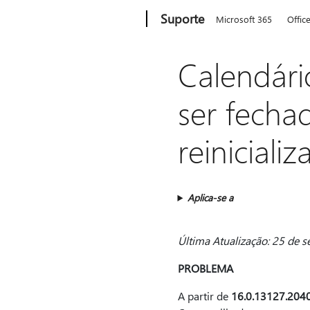
Microsoft
Suporte
Microsoft 365
Offic
Calendár
ser fecha
reiniciali
Aplica-se a
Última Atualização: 25 de 
PROBLEMA
A partir de
16.0.13127.204