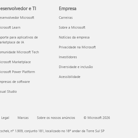
esenvolvedor e TI
Empresa
esenvolvedor Microsoft
Carreiras
crosoft Learn
Sobre a Microsoft
porte para aplicativos de
Notícias da empresa
rketplace de IA
Privacidade na Microsoft
omunidade Microsoft Tech
Investidores
icrosoft Marketplace
Diversidade e inclusão
crosoft Power Platform
Acessibilidade
mpresas de software
sual Studio
 Legal
Marcas
Sobre os nossos anúncios
© Microsoft 2026
chek, nº 1.909, conjunto 181, localizado no 18º andar da Torre Sul SP