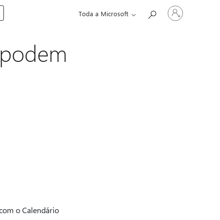
Entre
Toda a Microsoft
em
sua
conta
o podem
a
 com o Calendário