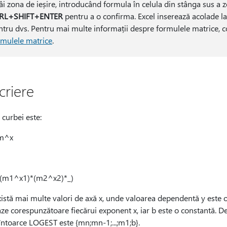
tâi zona de ieșire, introducând formula în celula din stânga sus a 
RL+SHIFT+ENTER
pentru a o confirma. Excel inserează acolade la 
ntru dvs. Pentru mai multe informații despre formulele matrice, c
rmulele matrice
.
criere
 curbei este:
*m^x
*(m1^x1)*(m2^x2)*_)
istă mai multe valori de axă x, unde valoarea dependentă y este o
ze corespunzătoare fiecărui exponent x, iar b este o constantă. De r
întoarce LOGEST este {mn;mn-1;...;m1;b}.