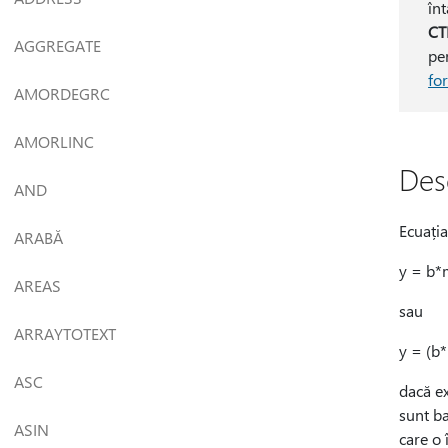
în
CT
AGGREGATE
pe
fo
AMORDEGRC
AMORLINC
Des
AND
Ecuația
ARABĂ
y = b
AREAS
sau
ARRAYTOTEXT
y = (b
ASC
dacă ex
sunt ba
ASIN
care o 