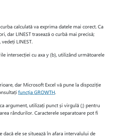
 curba calculată va exprima datele mai corect. Ca
ori, dar LINEST trasează o curbă mai precisă;
 vedeți LINEST.
le intersecției cu axa y (b), utilizând următoarele
ioare, dar Microsoft Excel vă pune la dispoziție
onsultați
funcția GROWTH
.
a argument, utilizați punct și virgulă (;) pentru
rarea rândurilor. Caracterele separatoare pot fi
de dacă ele se situează în afara intervalului de