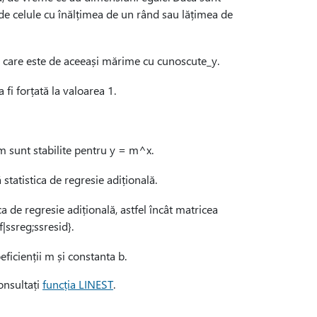
 de celule cu înălțimea de un rând sau lățimea de
.} care este de aceeași mărime cu cunoscute_y.
fi forțată la valoarea 1.
 m sunt stabilite pentru y = m^x.
statistica de regresie adițională.
 de regresie adițională, astfel încât matricea
f|ssreg;ssresid}.
ficienții m și constanta b.
onsultați
funcția LINEST
.