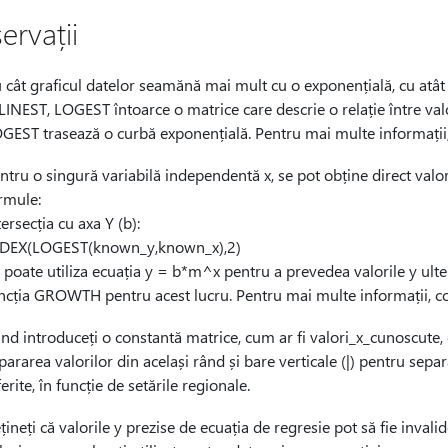
ervații
 cât graficul datelor seamănă mai mult cu o exponențială, cu atât
 LINEST, LOGEST întoarce o matrice care descrie o relație între val
GEST trasează o curbă exponențială. Pentru mai multe informații,
ntru o singură variabilă independentă x, se pot obține direct valori
rmule:
tersecția cu axa Y (b):
DEX(LOGEST(known_y,known_x),2)
 poate utiliza ecuația y = b*m^x pentru a prevedea valorile y ulter
ncția GROWTH pentru acest lucru. Pentru mai multe informații, c
nd introduceți o constantă matrice, cum ar fi valori_x_cunoscute, c
pararea valorilor din același rând și bare verticale (|) pentru sepa
ferite, în funcție de setările regionale.
țineți că valorile y prezise de ecuația de regresie pot să fie invali