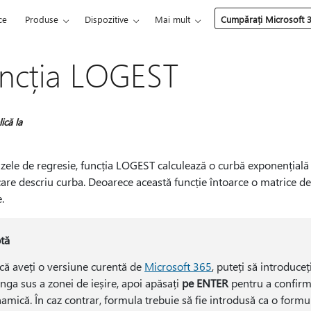
ce
Produse
Dispozitive
Mai mult
Cumpărați Microsoft 
ncția LOGEST
ică la
izele de regresie, funcția LOGEST calculează o curbă exponențială
care descriu curba. Deoarece această funcție întoarce o matrice de
.
tă
că aveți o versiune curentă de
Microsoft 365
, puteți să introduce
ânga sus a zonei de ieșire, apoi apăsați
pe ENTER
pentru a confirm
namică. În caz contrar, formula trebuie să fie introdusă ca o form