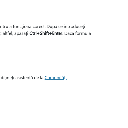
ntru a funcționa corect. După ce introduceți
altfel, apăsați
Ctrl+Shift+Enter
. Dacă formula
obțineți asistență de la
Comunități
.