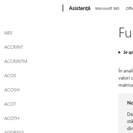
Microsoft
Asistență
Microsoft 365
Offi
Fu
ABS
ACCRINT
Se apl
ACCRINTM
În anal
ACOS
valori 
matrice
ACOSH
No
ACOT
Da
ACOTH
st
di
ADDRESS