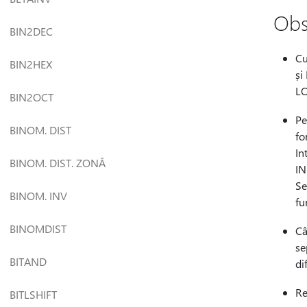
Obs
BIN2DEC
Cu
BIN2HEX
și
LO
BIN2OCT
Pe
BINOM. DIST
fo
In
BINOM. DIST. ZONĂ
IN
Se
BINOM. INV
fu
BINOMDIST
Câ
se
BITAND
di
Re
BITLSHIFT