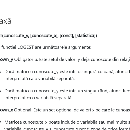
taxă
cunoscute_y, [cunoscute_x], [const], [statistică])
a funcției LOGEST are următoarele argumente:
nown_y
Obligatoriu. Este setul de valori y deja cunoscute din rela
Dacă matricea cunoscute_y este într-o singură coloană, atunci f
interpretată ca o variabilă separată.
Dacă matricea cunoscute_y este într-un singur rând, atunci fiec
interpretat ca o variabilă separată.
nown_x
Opțional. Este un set opțional de valori x pe care le cunoaș
Matricea cunoscute_x poate include o variabilă sau mai multe set
variabilă, cunoscute_y și cunoscute_x pot fi zone de orice for