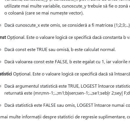
utilizate mai multe variabile, cunoscute_y trebuie să fie o zonă
o coloană (care se mai numește vector).
Dacă cunoscute_x este omis, se consideră a fi matricea {1;2;3;..
nst
Opțional. Este o valoare logică ce specifică dacă constanta b va 
Dacă const este TRUE sau omisă, b este calculat normal.
Dacă valoarea const este FALSE, b este egalat cu 1, iar valorile
atistici
Opțional. Este o valoare logică ce specifică dacă să întoarcă 
Dacă argumentul statistică este TRUE, LOGEST întoarce statistica
returnată este {mn;mn-1;...;m1;b|sen;sen-1;...;se1;seb|r 2;sey| F;d
Dacă statistică este FALSE sau omis, LOGEST întoarce numai coe
mai multe informații despre statistici de regresie suplimentare, c