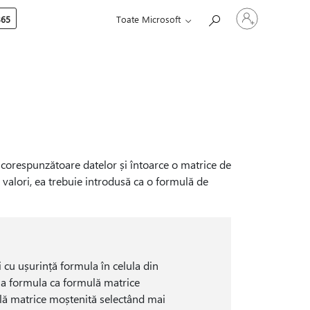
Conectați-
365
Toate Microsoft
vă
la
contul
dvs.
 corespunzătoare datelor și întoarce o matrice de
 valori, ea trebuie introdusă ca o formulă de
ți cu ușurință formula în celula din
a formula ca formulă matrice
ulă matrice moștenită selectând mai