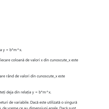
ția y = b*m^x.
iecare coloană de valori x din cunoscute_x este
are rând de valori din cunoscute_x este
teți deja din relația y = b*m^x.
uri de variabile. Dacă este utilizată o singură
mă, de vreme ce au dimensiuni egale. Dacă sunt