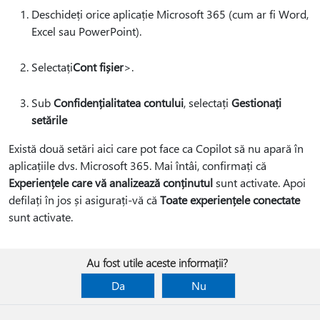
Deschideți orice aplicație Microsoft 365 (cum ar fi Word,
Excel sau PowerPoint).
Selectați
Cont fișier
>.
Sub
Confidențialitatea contului
, selectați
Gestionați
setările
Există două setări aici care pot face ca Copilot să nu apară în
aplicațiile dvs. Microsoft 365. Mai întâi, confirmați că
Experiențele care vă analizează conținutul
sunt activate. Apoi
defilați în jos și asigurați-vă că
Toate experiențele conectate
sunt activate.
Au fost utile aceste informații?
Da
Nu