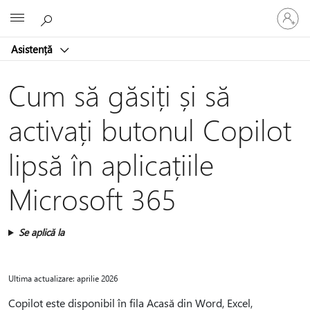
Conectaț
Microsoft
vă
la
Asistență
contul
dvs.
Cum să găsiți și să
activați butonul Copilot
lipsă în aplicațiile
Microsoft 365
Se aplică la
Ultima actualizare: aprilie 2026
Copilot este disponibil în fila Acasă din Word, Excel,