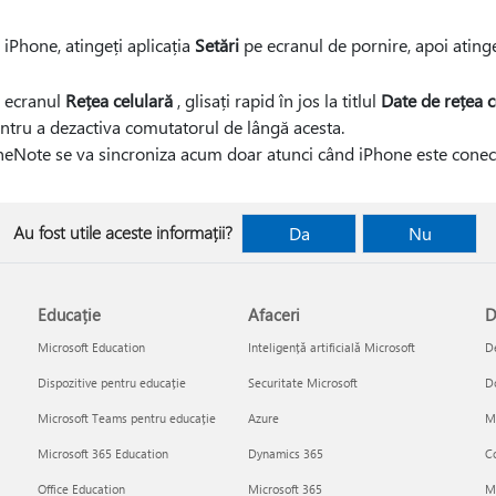
 iPhone, atingeți aplicația
Setări
pe ecranul de pornire, apoi ating
 ecranul
Rețea celulară
, glisați rapid în jos la titlul
Date de rețea c
ntru a dezactiva comutatorul de lângă acesta.
eNote se va sincroniza acum doar atunci când iPhone este conect
Au fost utile aceste informații?
Da
Nu
Educație
Afaceri
D
Microsoft Education
Inteligență artificială Microsoft
De
Dispozitive pentru educație
Securitate Microsoft
D
Microsoft Teams pentru educație
Azure
Mi
Microsoft 365 Education
Dynamics 365
Co
Office Education
Microsoft 365
M