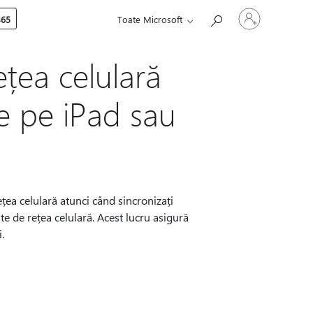
Conectați-
365
Toate Microsoft
vă
la
contul
dvs.
ețea celulară
e pe iPad sau
țea celulară atunci când sincronizați
e de rețea celulară. Acest lucru asigură
.