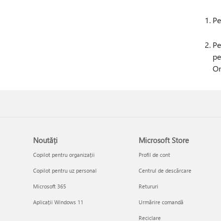
Pe
Pe
pe
On
Noutăți
Microsoft Store
Copilot pentru organizații
Profil de cont
Copilot pentru uz personal
Centrul de descărcare
Microsoft 365
Retururi
Aplicații Windows 11
Urmărire comandă
Reciclare