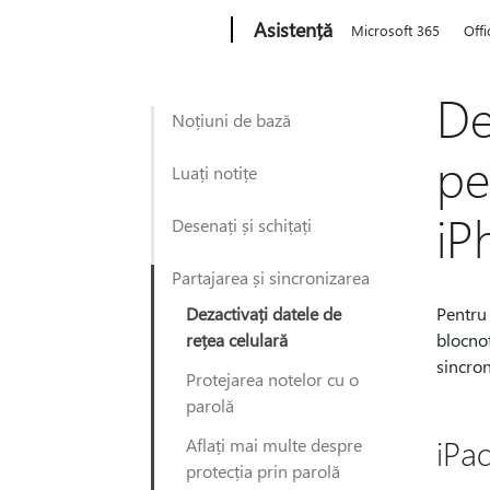
Microsoft
Asistență
Microsoft 365
Offi
De
Noțiuni de bază
pe
Luați notițe
iP
Desenați și schițați
Partajarea și sincronizarea
Dezactivați datele de
Pentru 
rețea celulară
blocnot
sincron
Protejarea notelor cu o
parolă
iPa
Aflați mai multe despre
protecția prin parolă