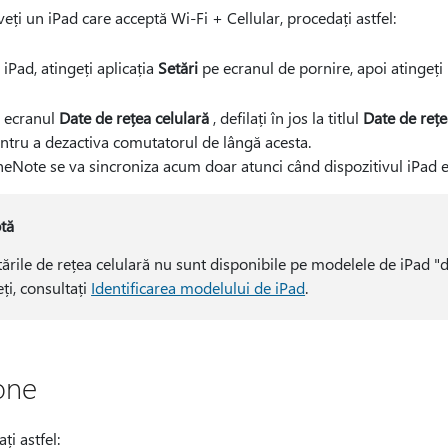
eți un iPad care acceptă Wi-Fi + Cellular, procedați astfel:
 iPad, atingeți aplicația
Setări
pe ecranul de pornire, apoi atingeți
 ecranul
Date de rețea celulară
, defilați în jos la titlul
Date de rețe
ntru a dezactiva comutatorul de lângă acesta.
eNote se va sincroniza acum doar atunci când dispozitivul iPad es
tă
tările de rețea celulară nu sunt disponibile pe modelele de iPad "d
ți, consultați
Identificarea modelului de iPad
.
one
ți astfel: