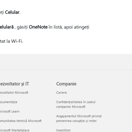
eți
Celular
.
elulară
, găsiți
OneNote
în listă, apoi atingeți
at la Wi-Fi.
ezvoltator și IT
Companie
zvoltator Microsoft
Cariere
ocumentație
Confidențialitatea în cadrul
companiei Microsoft
crosoft Learn
Angajamentul Microsoft privind
munitatea tehnică Microsoft
prevenirea corupției și mitei
icrosoft Marketplace
Investitori