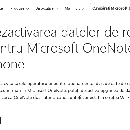
ce
Produse
Dispozitive
Mai mult
Cumpărați Microsoft 
zactivarea datelor de r
ntru Microsoft OneNot
hone
a evita taxele operatorului pentru abonamentul dvs. de date de re
esuri mari în Microsoft OneNote, puteți dezactiva opțiunea de dat
izarea OneNote doar atunci când sunteți conectat la o rețea Wi-Fi
d