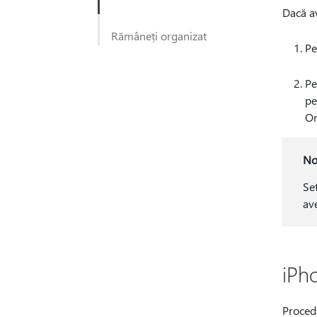
Dacă av
Rămâneți organizat
Pe
Pe
pe
On
No
Se
ave
iPh
Proceda