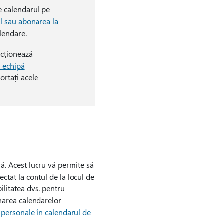
re calendarul pe
l sau abonarea la
lendare.
ncționează
 echipă
ortați acele
ă. Acest lucru vă permite să
ectat la contul de la locul de
litatea dvs. pentru
narea calendarelor
personale în calendarul de