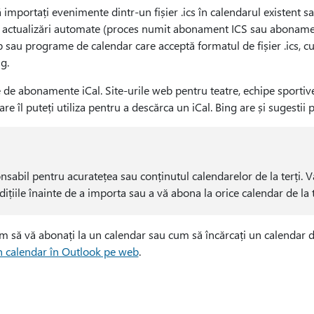
 importați evenimente dintr-un fișier .ics în calendarul existent sa
ți actualizări automate (proces numit abonament ICS sau abonamen
 sau programe de calendar care acceptă formatul de fișier .ics, cu
g.
te de abonamente iCal. Site-urile web pentru teatre, echipe sportive
e îl puteți utiliza pentru a descărca un iCal. Bing are și sugestii 
nsabil pentru acuratețea sau conținutul calendarelor de la terți
dițiile înainte de a importa sau a vă abona la orice calendar de la t
 să vă abonați la un calendar sau cum să încărcați un calendar din
n calendar în Outlook pe web
.