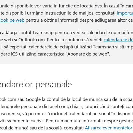
unile disponibile vor varia în funcție de locația dvs. În cazul în ca
este disponibil urmând instrucțiunile de mai jos, consultați
Importu
tlook pe web
pentru a obține informații despre adăugarea altor ca
ă adăuga contul Teamsnap pentru a vedea calendarele nu mai fu
pe web și Outlook.com. Pentru a continua să vedeți
calendarele de
bui să exportați calendarele de echipă utilizând Teamsnap și să imp
ndare ICS utilizând caracteristica "Abonare de pe web".
ndarelor personale
ook.com sau Google la contul de la locul de muncă sau de la școal
calendarele personale din acel cont, chiar și atunci când sunteți con
asemenea, vă permite să includeți calendarul personal în disponibi
ă evenimente cu dvs. Pentru mai multe informații despre gestio
ocul de muncă sau de la școală, consultați
Afișarea evenimentelor 