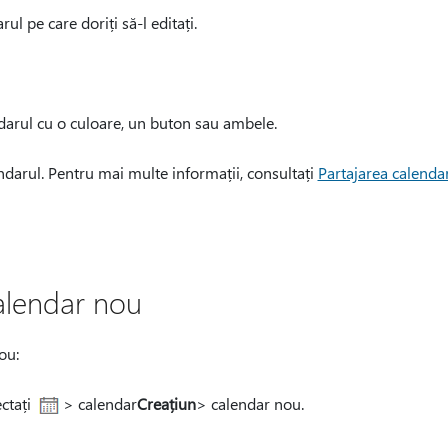
rul pe care doriți să-l editați.
ndarul cu o culoare, un buton sau ambele.
endarul. Pentru mai multe informații, consultați
Partajarea calenda
alendar nou
ou:
ctați
> calendar
Creați
un
> calendar nou.