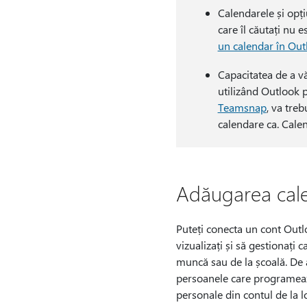
Calendarele și opți
care îl căutați nu 
un calendar în Ou
Capacitatea de a v
utilizând Outlook 
Teamsnap
, va tre
calendare ca. Cale
Adăugarea cale
Puteți conecta un cont Outl
vizualizați și să gestionați 
muncă sau de la școală. De 
persoanele care programeaz
personale din contul de la l