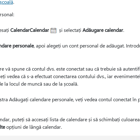
 școală
.
rsonal:
esați
CalendarCalendar
și selectați
Adăugare calendar
.
ndare personale
, apoi alegeți un cont personal de adăugat. Introdu
e vă spune că contul dvs. este conectat sau că trebuie să autentifi
 veți vedea că s-a efectuat conectarea contului dvs., iar eveniment
e la locul de muncă sau de la școală.
stra Adăugați calendare personale, veți vedea contul conectat în 
dar, puteți să accesați lista de calendare și să schimbați culoare
te
opțiuni de lângă calendar.