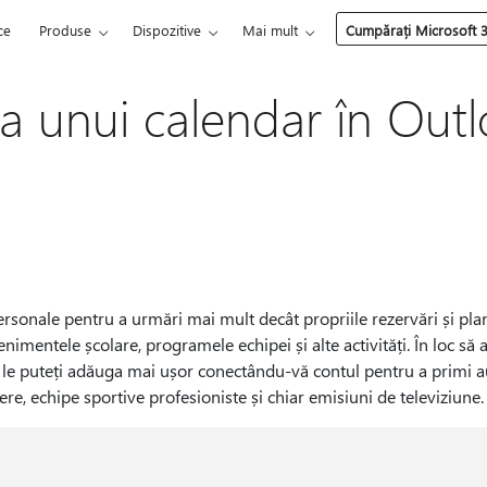
ce
Produse
Dispozitive
Mai mult
Cumpărați Microsoft 
 unui calendar în Out
rsonale pentru a urmări mai mult decât propriile rezervări și pla
nimentele școlare, programele echipei și alte activități. În loc să 
, le puteți adăuga mai ușor conectându-vă contul pentru a primi
ere, echipe sportive profesioniste și chiar emisiuni de televiziune.