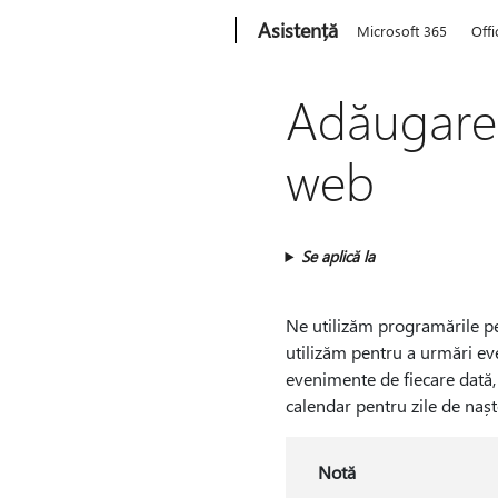
Microsoft
Asistență
Microsoft 365
Offi
Adăugarea
web
Se aplică la
Ne utilizăm programările pe
utilizăm pentru a urmări eve
evenimente de fiecare dată
calendar pentru zile de nașt
Notă