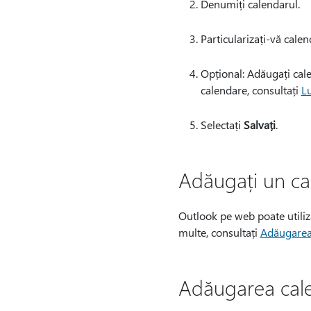
Denumiți calendarul.
Particularizați-vă cale
Opțional: Adăugați cale
calendare, consultați
Lu
Selectați
Salvați
.
Adăugați un ca
Outlook pe web poate utiliza
multe, consultați
Adăugarea 
Adăugarea cale