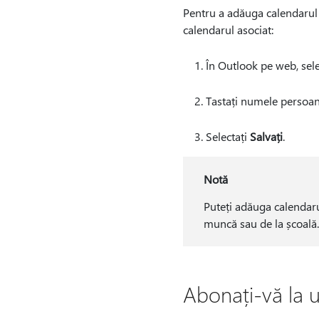
Pentru a adăuga calendarul 
calendarul asociat:
În Outlook pe web, sele
Tastați numele persoane
Selectați
Salvați
.
Notă
Puteți adăuga calendaru
muncă sau de la școală.
Abonați-vă la u