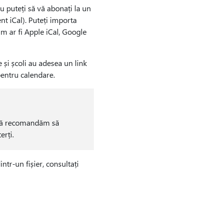
u puteți să vă abonați la un
t iCal). Puteți importa
m ar fi Apple iCal, Google
 și școli au adesea un link
pentru calendare.
. Vă recomandăm să
erți.
tr-un fișier, consultați