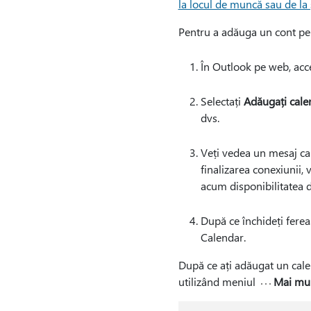
la locul de muncă sau de la
Pentru a adăuga un cont pe
În Outlook pe web, acc
Selectați
Adăugați cale
dvs.
Veți vedea un mesaj car
finalizarea conexiunii,
acum disponibilitatea d
După ce închideți ferea
Calendar.
După ce ați adăugat un calen
utilizând meniul
Mai mul