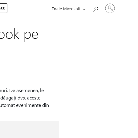
Conectați-
365
Toate Microsoft
vă
la
contul
dvs.
look pe
nuri. De asemenea, le
adăugați dvs. aceste
 automat evenimente din