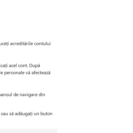
ceți acreditările contului
cați acel cont. După
ele personale vă afectează
panoul de navigare din
a sau să adăugați un buton