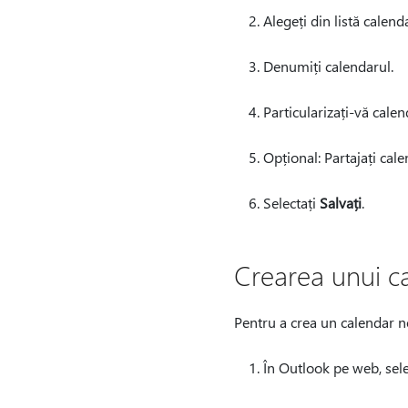
Alegeți din listă calenda
Denumiți calendarul.
Particularizați-vă cale
Opțional: Partajați cal
Selectați
Salvați
.
Crearea unui c
Pentru a crea un calendar n
În Outlook pe web, sele