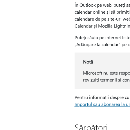
În Outlook pe web, puteți să
calendar online și să primi
calendare de pe site-uri web
Calendar și Mozilla Lightnin
Puteți căuta pe internet lis
„Adăugare la calendar” pe car
Notă
Microsoft nu este respo
revizuiți termenii și con
Pentru informații despre cum
Importul sau abonarea la u
Sărbători