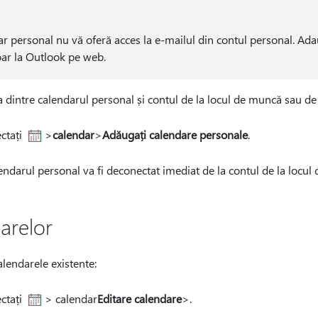
 personal nu vă oferă acces la e-mailul din contul personal. Ad
oar la Outlook pe web.
dintre calendarul personal și contul de la locul de muncă sau de 
ctați
>
calendar
>
Adăugați calendare personale
.
endarul personal va fi deconectat imediat de la contul de la locul
arelor
alendarele existente:
ctați
> calendar
Editare calendare
>.