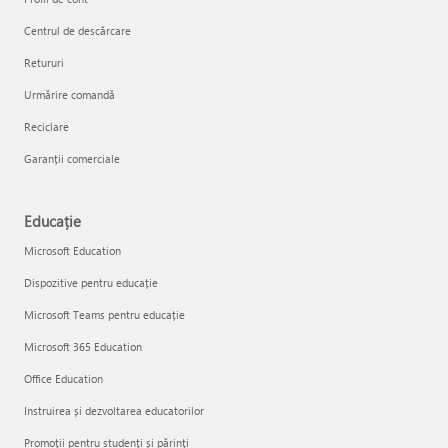
Centrul de descărcare
Retururi
Urmărire comandă
Reciclare
Garanții comerciale
Educație
Microsoft Education
Dispozitive pentru educație
Microsoft Teams pentru educație
Microsoft 365 Education
Office Education
Instruirea și dezvoltarea educatorilor
Promoții pentru studenți și părinți