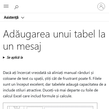
Conectaț
Microsoft
vă
la
Asistență
contul
dvs.
Adăugarea unui tabel la
un mesaj
Se aplică la
Dacă ați încercat vreodată să aliniați manual rânduri și
coloane de text cu spații, știți cât de frustrant poate fi. Filele
sunt un început excelent, dar tabelele adaugă capacitatea de a
include stiluri atractive. Duceți-vă mai departe cu foile de
calcul Excel care includ formule și calcule.