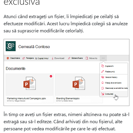
exclusivă
Atunci când extrageți un fișier, îi împiedicați pe ceilalți să
efectueze modificări. Acest lucru împiedică colegii să anuleze
sau să suprascrie modificările celorlalți.
În timp ce aveți un fișier extras, nimeni altcineva nu poate să-l
extragă sau să-l editeze. Când arhivați din nou fișierul, alte
persoane pot vedea modificările pe care le-ați efectuat.