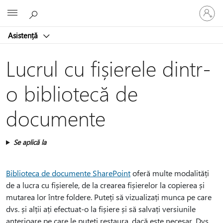
Conectaț
Microsoft
vă
la
Asistență
contul
dvs.
Lucrul cu fișierele dintr-
o bibliotecă de
documente
Se aplică la
Biblioteca de documente SharePoint
oferă multe modalități
de a lucra cu fișierele, de la crearea fișierelor la copierea și
mutarea lor între foldere. Puteți să vizualizați munca pe care
dvs. și alții ați efectuat-o la fișiere și să salvați versiunile
anterioare pe care le puteți restaura, dacă este necesar. Dvs.