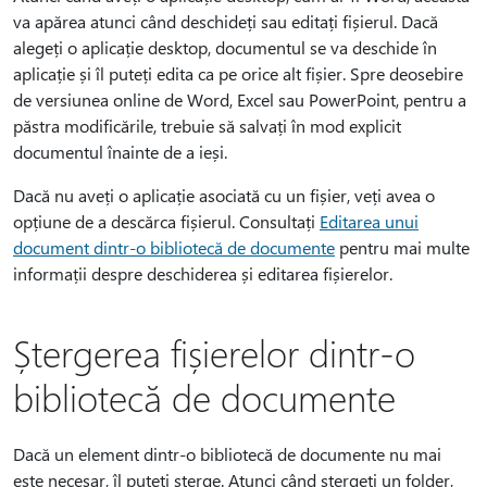
va apărea atunci când deschideți sau editați fișierul. Dacă
alegeți o aplicație desktop, documentul se va deschide în
aplicație și îl puteți edita ca pe orice alt fișier. Spre deosebire
de versiunea online de Word, Excel sau PowerPoint, pentru a
păstra modificările, trebuie să salvați în mod explicit
documentul înainte de a ieși.
Dacă nu aveți o aplicație asociată cu un fișier, veți avea o
opțiune de a descărca fișierul. Consultați
Editarea unui
document dintr-o bibliotecă de documente
pentru mai multe
informații despre deschiderea și editarea fișierelor.
Ștergerea fișierelor dintr-o
bibliotecă de documente
Dacă un element dintr-o bibliotecă de documente nu mai
este necesar, îl puteți șterge. Atunci când ștergeți un folder,