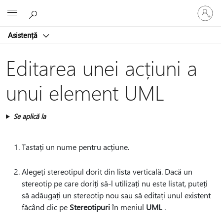
Conectaț
Microsoft
vă
la
Asistență
contul
dvs.
Editarea unei acțiuni a
unui element UML
Se aplică la
Tastați un nume pentru acțiune.
Alegeți stereotipul dorit din lista verticală. Dacă un
stereotip pe care doriți să-l utilizați nu este listat, puteți
să adăugați un stereotip nou sau să editați unul existent
făcând clic pe
Stereotipuri
în meniul
UML
.