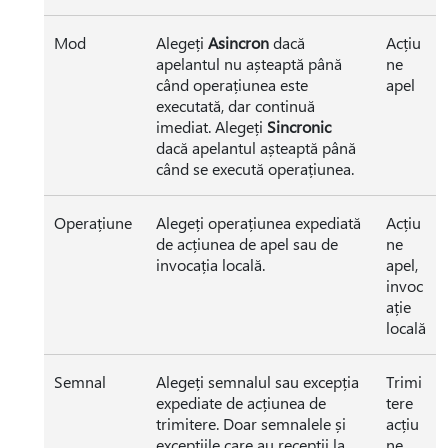
Mod
Alegeți
Asincron
dacă
Acțiu
apelantul nu așteaptă până
ne
când operațiunea este
apel
executată, dar continuă
imediat. Alegeți
Sincronic
dacă apelantul așteaptă până
când se execută operațiunea.
Operațiune
Alegeți operațiunea expediată
Acțiu
de acțiunea de apel sau de
ne
invocația locală.
apel,
invoc
ație
locală
Semnal
Alegeți semnalul sau excepția
Trimi
expediate de acțiunea de
tere
trimitere. Doar semnalele și
acțiu
excepțiile care au recepții la
ne