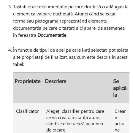
Tastați orice documentație pe care doriți să o adăugați la
element ca valoare etichetată. Atunci când selectați
forma sau pictograma reprezentând elementul,
documentația pe care o tastați aici apare, de asemenea,
în fereastra
Documentație
.
În funcție de tipul de apel pe care l-ați selectat, pot exista
alte proprietăți de finalizat, așa cum este descris în acest
tabel:
Proprietate
Descriere
Se
aplică
la
Clasificator
Alegeți classifier pentru care
Crear
se va crea o instanță atunci
e
când se efectuează acțiunea
acțiu
de creare.
ne