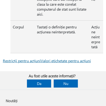
clasa la care este corelat
computerul de stat sunt listate
aici.
Corpul
Tastați o definiție pentru
Acțiu
acțiunea neinterpretată.
ne
neint
erpre
tată
Restricții pentru acțiuni
Valori etichetate pentru acțiuni
Au fost utile aceste informații?
Da
Nu
Noutăți