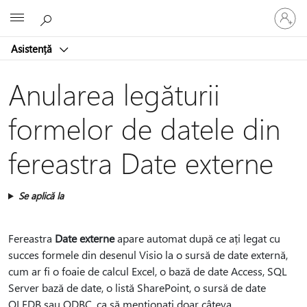
Conectaț
Microsoft
vă
la
Asistență
contul
dvs.
Anularea legăturii
formelor de datele din
fereastra Date externe
Se aplică la
Fereastra
Date externe
apare automat după ce ați legat cu
succes formele din desenul Visio la o sursă de date externă,
cum ar fi o foaie de calcul Excel, o bază de date Access, SQL
Server bază de date, o listă SharePoint, o sursă de date
OLEDB sau ODBC, ca să menționați doar câteva.