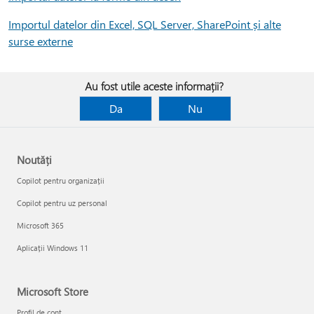
Importul datelor din Excel, SQL Server, SharePoint și alte
surse externe
Au fost utile aceste informații?
Da
Nu
Noutăți
Copilot pentru organizații
Copilot pentru uz personal
Microsoft 365
Aplicații Windows 11
Microsoft Store
Profil de cont