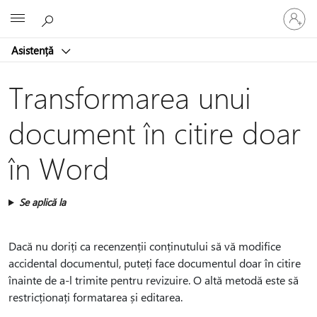
Conectaț
Microsoft
vă
la
Asistență
contul
dvs.
Transformarea unui
document în citire doar
în Word
Se aplică la
Dacă nu doriți ca recenzenții conținutului să vă modifice
accidental documentul, puteți face documentul doar în citire
înainte de a-l trimite pentru revizuire. O altă metodă este să
restricționați formatarea și editarea.