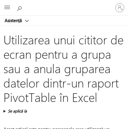
Conectaț
Microsoft
vă
la
Asistență
contul
dvs.
Utilizarea unui cititor de
ecran pentru a grupa
sau a anula gruparea
datelor dintr-un raport
PivotTable în Excel
Se aplică la
Acest articol este pentru persoanele care utilizează un