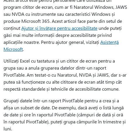
program cititor de ecran, cum ar fi Naratorul Windows, JAWS
sau NVDA cu instrumente sau caracteristici Windows și
produse Microsoft 365. Acest articol face parte din setul de
conținut
Ajutor și învățare pentru accesibilitate
unde puteți
găsi mai multe informații despre accesibilitate privind
aplicațiile noastre. Pentru ajutor general, vizitați
Asistență
Microsoft
.
Utilizați Excel cu tastatura și un cititor de ecran pentru a
grupa sau a anula gruparea datelor dintr-un raport
PivotTable. Am testat-o cu Naratorul, NVDA și JAWS, dar s-ar
putea să funcționeze cu alte cititoare de ecran atât timp cât
respectă standardele și tehnicile de accesibilitate comune.
Grupați datele într-un raport PivotTable pentru a crea și a
afișa un subset de date. De exemplu, dacă aveți o listă lungă
de date și ore în raportul PivotTable (câmpuri de dată și oră
în raportul PivotTable), puteți grupa câmpurile în trimestre și
luni.