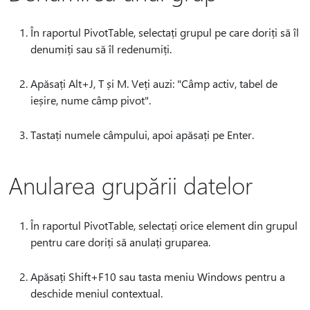
În raportul PivotTable, selectați grupul pe care doriți să îl
denumiți sau să îl redenumiți.
Apăsați Alt+J, T și M. Veți auzi: "Câmp activ, tabel de
ieșire, nume câmp pivot".
Tastați numele câmpului, apoi apăsați pe Enter.
Anularea grupării datelor
În raportul PivotTable, selectați orice element din grupul
pentru care doriți să anulați gruparea.
Apăsați Shift+F10 sau tasta meniu Windows pentru a
deschide meniul contextual.