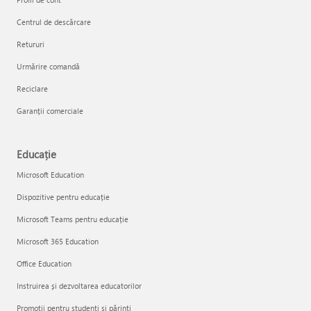
Centrul de descărcare
Retururi
Urmărire comandă
Reciclare
Garanții comerciale
Educație
Microsoft Education
Dispozitive pentru educație
Microsoft Teams pentru educație
Microsoft 365 Education
Office Education
Instruirea și dezvoltarea educatorilor
Promoții pentru studenți și părinți