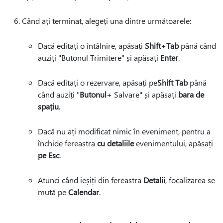
Când ați terminat, alegeți una dintre următoarele:
Dacă editați o întâlnire, apăsați
Shift
+
Tab
până când
auziți "Butonul Trimitere" și apăsați
Enter
.
Dacă editați o rezervare, apăsați pe
Shift Tab
până
când auziți "
Butonul
+ Salvare" și apăsați
bara de
spațiu
.
Dacă nu ați modificat nimic în eveniment, pentru a
închide fereastra
cu detaliile
evenimentului, apăsați
pe Esc
.
Atunci când ieșiți din fereastra
Detalii
, focalizarea se
mută pe
Calendar
.