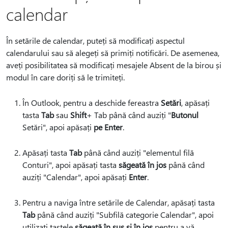
calendar
În setările de calendar, puteți să modificați aspectul
calendarului sau să alegeți să primiți notificări. De asemenea,
aveți posibilitatea să modificați mesajele Absent de la birou și
modul în care doriți să le trimiteți.
În Outlook, pentru a deschide fereastra
Setări
, apăsați
tasta
Tab
sau
Shift
+ Tab până când auziți "
Butonul
Setări", apoi apăsați
pe Enter
.
Apăsați tasta
Tab
până când auziți "elementul filă
Conturi", apoi apăsați tasta
săgeată în jos
până când
auziți "Calendar", apoi apăsați
Enter
.
Pentru a naviga între setările de Calendar, apăsați tasta
Tab
până când auziți "Subfilă categorie Calendar", apoi
utilizați tastele
săgeată în sus și în jos
pentru a vă