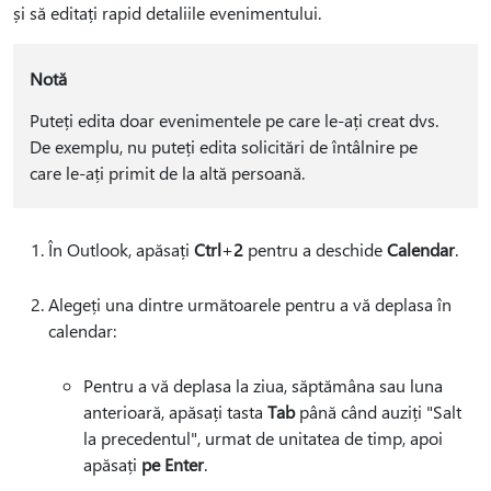
și să editați rapid detaliile evenimentului.
Notă
Puteți edita doar evenimentele pe care le-ați creat dvs.
De exemplu, nu puteți edita solicitări de întâlnire pe
care le-ați primit de la altă persoană.
În Outlook, apăsați
Ctrl
+
2
pentru a deschide
Calendar
.
Alegeți una dintre următoarele pentru a vă deplasa în
calendar:
Pentru a vă deplasa la ziua, săptămâna sau luna
anterioară, apăsați tasta
Tab
până când auziți "Salt
la precedentul", urmat de unitatea de timp, apoi
apăsați
pe Enter
.