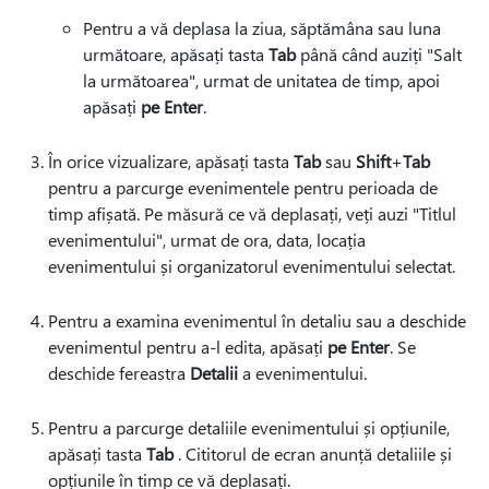
Pentru a vă deplasa la ziua, săptămâna sau luna
următoare, apăsați tasta
Tab
până când auziți "Salt
la următoarea", urmat de unitatea de timp, apoi
apăsați
pe Enter
.
În orice vizualizare, apăsați tasta
Tab
sau
Shift
+
Tab
pentru a parcurge evenimentele pentru perioada de
timp afișată. Pe măsură ce vă deplasați, veți auzi "Titlul
evenimentului", urmat de ora, data, locația
evenimentului și organizatorul evenimentului selectat.
Pentru a examina evenimentul în detaliu sau a deschide
evenimentul pentru a-l edita, apăsați
pe Enter
. Se
deschide fereastra
Detalii
a evenimentului.
Pentru a parcurge detaliile evenimentului și opțiunile,
apăsați tasta
Tab
. Cititorul de ecran anunță detaliile și
opțiunile în timp ce vă deplasați.