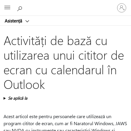
Conectaț
Microsoft
vă
la
Asistență
contul
dvs.
Activități de bază cu
utilizarea unui cititor de
ecran cu calendarul în
Outlook
Se aplică la
Acest articol este pentru persoanele care utilizează un
program cititor de ecran, cum ar fi Naratorul Windows, JAWS
sau NVDA cu instrumente sau caracteristici Windows și