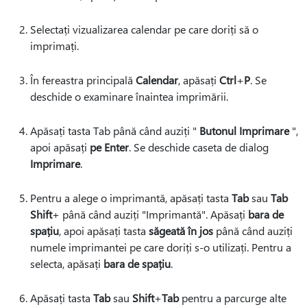
Selectați vizualizarea calendar pe care doriți să o
imprimați.
În fereastra principală
Calendar
, apăsați
Ctrl
+
P
. Se
deschide o examinare înaintea imprimării.
Apăsați tasta Tab până când auziți "
Butonul Imprimare
",
apoi apăsați
pe Enter
. Se deschide caseta de dialog
Imprimare
.
Pentru a alege o imprimantă, apăsați tasta
Tab
sau
Tab
Shift
+ până când auziți "Imprimantă".
Apăsați
bara de
spațiu
, apoi apăsați tasta
săgeată în jos
până când auziți
numele imprimantei pe care doriți s-o utilizați. Pentru a
selecta, apăsați
bara de spațiu
.
Apăsați tasta
Tab
sau
Shift
+
Tab
pentru a parcurge alte