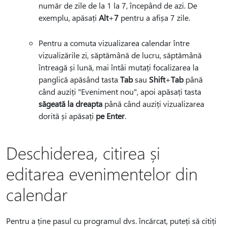
număr de zile de la 1 la 7, începând de azi. De
exemplu, apăsați
Alt
+
7
pentru a afișa 7 zile.
Pentru a comuta vizualizarea calendar între
vizualizările zi, săptămână de lucru, săptămână
întreagă și lună, mai întâi mutați focalizarea la
panglică apăsând tasta
Tab
sau
Shift
+
Tab
până
când auziți "Eveniment nou", apoi apăsați tasta
săgeată la dreapta
până când auziți vizualizarea
dorită și apăsați
pe Enter
.
Deschiderea, citirea și
editarea evenimentelor din
calendar
Pentru a ține pasul cu programul dvs. încărcat, puteți să citiți