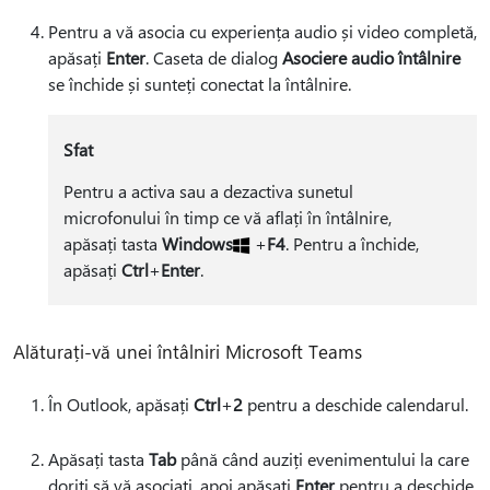
Pentru a vă asocia cu experiența audio și video completă,
apăsați
Enter
. Caseta de dialog
Asociere audio întâlnire
se închide și sunteți conectat la întâlnire.
Sfat
Pentru a activa sau a dezactiva sunetul
microfonului în timp ce vă aflați în întâlnire,
apăsați tasta
Windows
+
F4
. Pentru a închide,
apăsați
Ctrl
+
Enter
.
Alăturați-vă unei întâlniri Microsoft Teams
În Outlook, apăsați
Ctrl
+
2
pentru a deschide calendarul.
Apăsați tasta
Tab
până când auziți evenimentului la care
doriți să vă asociați, apoi apăsați
Enter
pentru a deschide