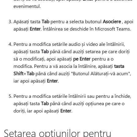
evenimentul.
Apăsați tasta
Tab
pentru a selecta butonul
Asociere
, apoi
apăsați
Enter
. Întâlnirea se deschide în Microsoft Teams.
Pentru a modifica setările audio și video ale întâlnirii,
apăsați tasta
Tab
până când auziți setarea pe care doriți
să o modificați, apoi apăsați
pe Enter
pentru a o
modifica. Pentru a vă asocia la întâlnire, apăsați
tasta
Shift
+
Tab
până când auziți "Butonul Alăturați-vă acum",
iar apoi apăsați
Enter
.
Pentru a modifica setările întâlnirii sau pentru a închide,
apăsați tasta
Tab
până când auziți opțiunea pe care o
doriți, iar apoi apăsați
Enter
.
Setarea opțiunilor pentru