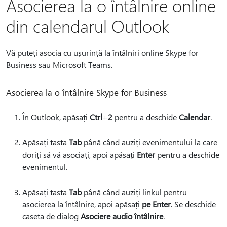
Asocierea la o întâlnire online
din calendarul Outlook
Vă puteți asocia cu ușurință la întâlniri online Skype for
Business sau Microsoft Teams.
Asocierea la o întâlnire Skype for Business
În Outlook, apăsați
Ctrl
+
2
pentru a deschide
Calendar
.
Apăsați tasta
Tab
până când auziți evenimentului la care
doriți să vă asociați, apoi apăsați
Enter
pentru a deschide
evenimentul.
Apăsați tasta
Tab
până când auziți linkul pentru
asocierea la întâlnire, apoi apăsați
pe Enter
. Se deschide
caseta de dialog
Asociere audio întâlnire
.