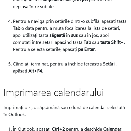
deplasa între subfile.
Pentru a naviga prin setările dintr-o subfilă, apăsați tasta
Tab
o dată pentru a muta focalizarea la lista de setări,
apoi utilizați tasta
săgeată
în
sus
sau în jos, apoi
comutați între setări apăsând tasta
Tab
sau
tasta Shift
+
.
Pentru a selecta setările, apăsați
pe Enter
.
Când ați terminat, pentru a închide fereastra
Setări
,
apăsați
Alt
+
F4
.
Imprimarea calendarului
Imprimați o zi, o săptămână sau o lună de calendar selectată
în Outlook.
În Outlook, apăsați
Ctrl
+
2
pentru a deschide
Calendar
.