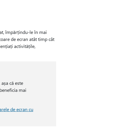
zat, împărțindu-le în mai
toare de ecran atât timp cât
țiați activitățile,
 așa că este
 beneficia mai
arele de ecran cu