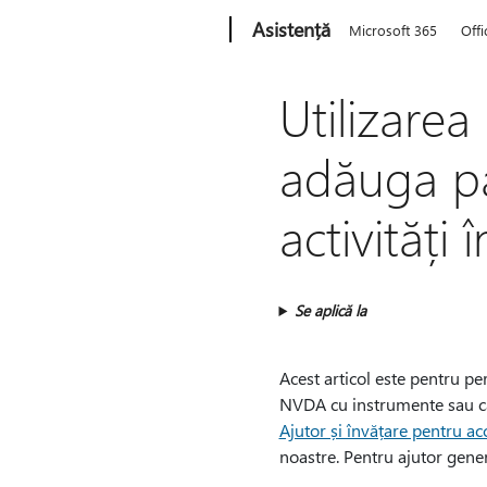
Microsoft
Asistență
Microsoft 365
Offi
Utilizarea
adăuga pa
activități
Se aplică la
Acest articol este pentru p
NVDA cu instrumente sau car
Ajutor și învățare pentru acc
noastre. Pentru ajutor genera