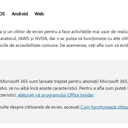
OS
Android
Web
ra și un cititor de ecran pentru a face activitățile mai ușor de reali
aratorul, JAWS și NVDA, dar s-ar putea să funcționeze cu alte citi
icile de accesibilitate comune. De asemenea, veți afla cum să eviden
i Microsoft 365 sunt lansate treptat pentru abonații Microsoft 365,
 dvs. să nu aibă încă aceste caracteristici. Pentru a afla cum puteți
teristici,
alăturați-vă programului Office Insider
.
ulte despre cititoarele de ecran, accesați
Cum funcționează citito