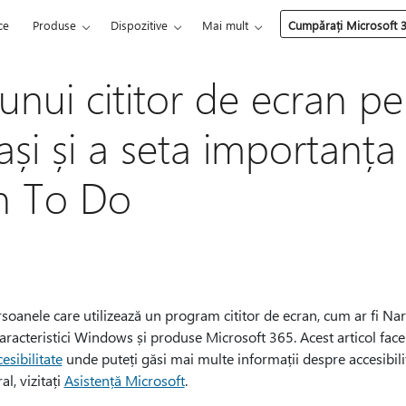
ce
Produse
Dispozitive
Mai mult
Cumpărați Microsoft 
 unui cititor de ecran p
și și a seta importanța
 în To Do
ersoanele care utilizează un program cititor de ecran, cum ar fi 
acteristici Windows și produse Microsoft 365. Acest articol face 
esibilitate
unde puteți găsi mai multe informații despre accesibilit
l, vizitați
Asistență Microsoft
.