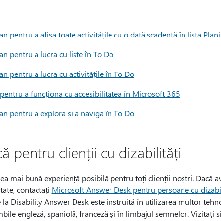
ran pentru a afișa toate activitățile cu o dată scadentă în lista Plani
ran pentru a lucra cu liste în To Do
ran pentru a lucra cu activitățile în To Do
pentru a funcționa cu accesibilitatea în Microsoft 365
cran pentru a explora și a naviga în To Do
ă pentru clienții cu dizabilități
a mai bună experiență posibilă pentru toți clienții noștri. Dacă av
itate, contactați
Microsoft Answer Desk pentru persoane cu dizabil
 la Disability Answer Desk este instruită în utilizarea multor tehn
imbile engleză, spaniolă, franceză și în limbajul semnelor. Vizitați s