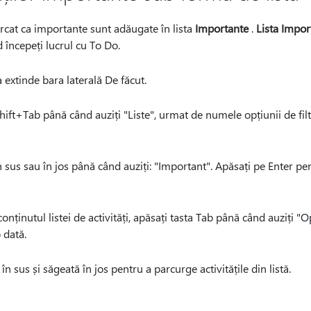
marcat ca importante sunt adăugate în lista
Importante
.
Lista Impor
 începeți lucrul cu To Do.
 extinde bara laterală De făcut.
hift+Tab până când auziți "Liste", urmat de numele opțiunii de filtr
n sus sau în jos până când auziți: "Important". Apăsați pe Enter pen
onținutul listei de activități, apăsați tasta Tab până când auziți "Op
 dată.
 în sus și săgeată în jos pentru a parcurge activitățile din listă.