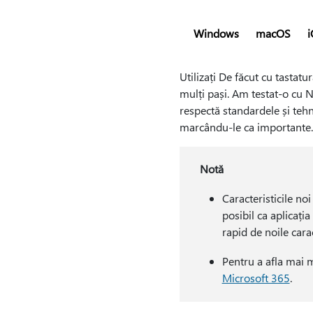
Windows
macOS
i
Utilizați De făcut cu tastatu
mulți pași. Am testat-o cu N
respectă standardele și tehn
marcându-le ca importante.
Notă
Caracteristicile no
posibil ca aplicația
rapid de noile carac
Pentru a afla mai m
Microsoft 365
.