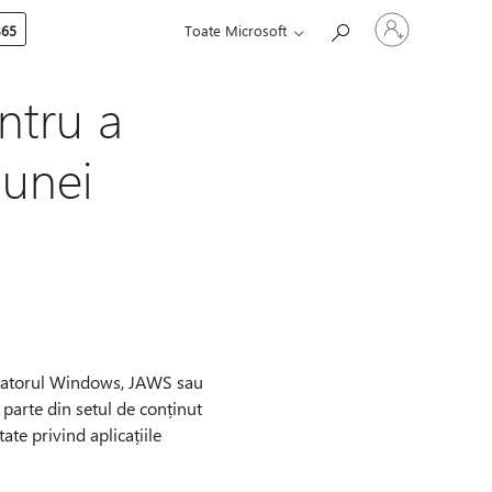
Conectați-
365
Toate Microsoft
vă
la
contul
dvs.
entru a
 unei
Naratorul Windows, JAWS sau
parte din setul de conținut
ate privind aplicațiile