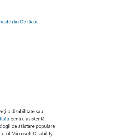
ficate din De făcut
eți o dizabilitate sau
ități
pentru asistență
ologii de asistare populare
ite-ul Microsoft Disability