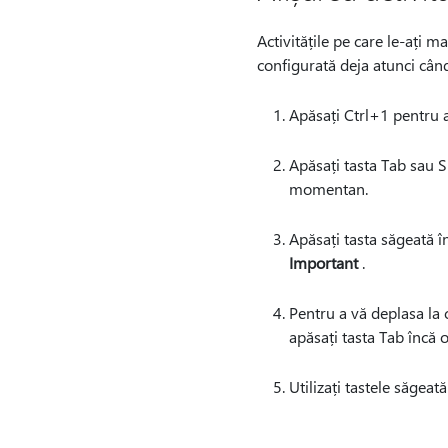
Activitățile pe care le-ați 
configurată deja atunci când
Apăsați Ctrl+1 pentru a
Apăsați tasta Tab sau S
momentan.
Apăsați tasta săgeată î
Important
.
Pentru a vă deplasa la c
apăsați tasta Tab încă o
Utilizați tastele săgeată