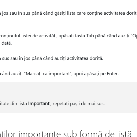
 jos sau în sus până când găsiți lista care conține activitatea dorit
onținutul listei de activități, apăsați tasta Tab până când auziți "Op
 dată.
 sus sau în jos până când auziți activitatea dorită.
când auziți "Marcați ca important", apoi apăsați pe Enter.
itate din lista
Important
, repetați pașii de mai sus.
ăților importante sub formă de listă