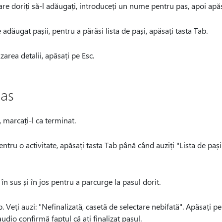
are doriți să-l adăugați, introduceți un nume pentru pas, apoi apăs
adăugat pașii, pentru a părăsi lista de pași, apăsați tasta Tab.
zarea detalii, apăsați pe Esc.
pas
 marcați-l ca terminat.
pentru o activitate, apăsați tasta Tab până când auziți "Lista de pa
 în sus și în jos pentru a parcurge la pasul dorit.
. Veți auzi: "Nefinalizată, casetă de selectare nebifată". Apăsați 
audio confirmă faptul că ați finalizat pasul.