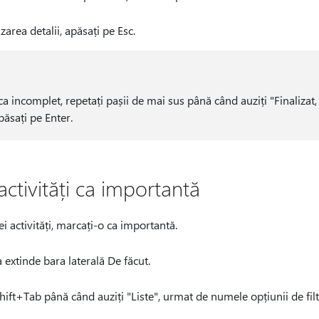
zarea detalii, apăsați pe Esc.
 incomplet, repetați pașii de mai sus până când auziți "Finalizat,
păsați pe Enter.
ctivități ca importantă
ei activități, marcați-o ca importantă.
 extinde bara laterală De făcut.
hift+Tab până când auziți "Liste", urmat de numele opțiunii de filtr