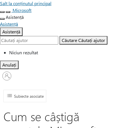
Salt la conținutul principal
Microsoft
Asistență
Asistență
Asistență
Căutare
Căutați ajutor
Niciun rezultat
Anulați
Conectați-
vă
la
contul
dvs.
Subiecte asociate
Cum se câștigă