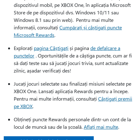
dispozitivul mobil, pe XBOX One, în aplicația Microsoft
Store de pe dispozitivul dvs. Windows 10/11 sau
Windows 8.1 sau prin web). Pentru mai multe
informații, consultați
Cumpărați și câștigați puncte
Microsoft Rewards
.
Explorați
pagina Câștigați
și pagina
de defalcare a
punctelor
. Oportunitățile de a câștiga puncte, cum ar fi
să dați teste sau să jucați jocuri trivia, sunt actualizate
zilnic, așadar verificați des!
Jucați jocuri selectate sau finalizați misiuni selectate pe
XBOX One. Lansați aplicația Rewards pentru a începe.
Pentru mai multe informații, consultați
Câștigați premii
pe XBOX
.
Obțineți puncte Rewards personale dintr-un cont de la
locul de muncă sau de la școală.
Aflați mai multe
.