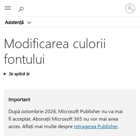
Conectaț
Microsoft
vă
la
Asistență
contul
dvs.
Modificarea culorii
fontului
Se aplică la
Important
După octombrie 2026, Microsoft Publisher nu va mai
fi acceptat. Abonații Microsoft 365 nu vor mai avea
acces. Aflați mai multe despre
retragerea Publisher
.