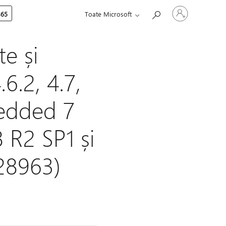
Conectați-
365
Toate Microsoft
vă
la
contul
dvs.
e și
6.2, 4.7,
bedded 7
 R2 SP1 și
28963)