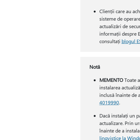
Clienții care au ach
sisteme de operare
actualizări de sec
informații despre E
consultați
blogul 
Notă
MEMENTO
Toate ac
instalarea actuali
inclusă înainte de 
4019990
.
Dacă instalați un pa
actualizare. Prin u
înainte de a instal
lingvistice la Win