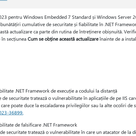
 2023 pentru Windows Embedded 7 Standard și Windows Server 
nătățiri cumulative de securitate și fiabilitate în .NET Framework 4
ă actualizare ca parte din rutina de întreținere obișnuită. Verifica
e în secțiunea
Cum se obține această actualizare
înainte de a insta
litate .NET Framework de execuție a codului la distanță
ritate tratează o vulnerabilitate în aplicațiile de pe IIS care 
te, care poate duce la escaladarea privilegiilor sau la alte ocoliri d
023-36899.
litate de falsificare .NET Framework
uritate tratează o vulnerabilitate în care un atacator de la dis