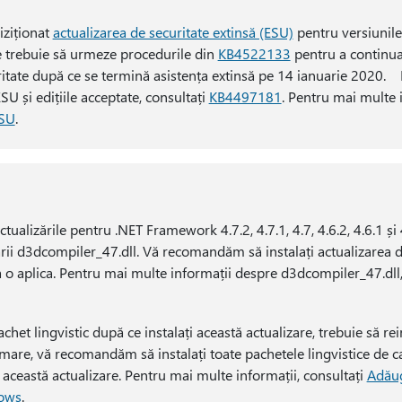
iziționat
actualizarea de securitate extinsă (ESU)
pentru versiunile
 trebuie să urmeze procedurile din
KB4522133
pentru a continu
uritate după ce se termină asistența extinsă pe 14 ianuarie 2020.
SU și edițiile acceptate, consultați
KB4497181
. Pentru mai multe 
ESU
.
tualizările pentru .NET Framework 4.7.2, 4.7.1, 4.7, 4.6.2, 4.6.1 și
zării d3dcompiler_47.dll. Vă recomandăm să instalați actualizarea
a o aplica. Pentru mai multe informații despre d3dcompiler_47.dll
chet lingvistic după ce instalați această actualizare, trebuie să rei
rmare, vă recomandăm să instalați toate pachetele lingvistice de c
a această actualizare. Pentru mai multe informații, consultați
Adăug
dows
.