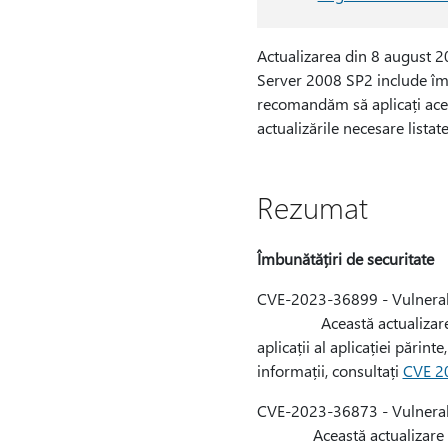
Actualizarea din 8 august
Server 2008 SP2 include îmbu
recomandăm să aplicați aceast
actualizările necesare listat
Rezumat
Îmbunătățiri de securitate
CVE-2023-36899 - Vulnerabi
Această actualizare de secu
aplicații al aplicației părin
informații, consultați
CVE 2
CVE-2023-36873 - Vulnerabi
Această actualizare de sec