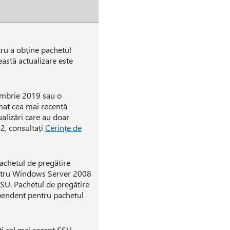
tru a obține pachetul
eastă actualizare este
tombrie 2019 sau o
mat cea mai recentă
alizări care au doar
2, consultați
Cerințe de
Pachetul de pregătire
ntru Windows Server 2008
ESU. Pachetul de pregătire
ependent pentru pachetul
i cel mai recent SSU.