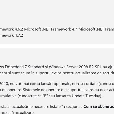
amework 4.6.2 Microsoft .NET Framework 4.7 Microsoft .NET Fra
amework 4.7.2
 Embedded 7 Standard și Windows Server 2008 R2 SP1 au ajuns 
am și sunt acum în suportul extins pentru actualizarea de securit
2020, nu vor mai exista lansări opționale, non-securitate (cunoscu
 de operare. Sistemele de operare din suportul extins au doar act
cumulative (cunoscute ca "B" sau lansarea Update Tuesday).
instalat actualizările necesare listate în secțiunea
Cum se obține ace
a această actualizare.