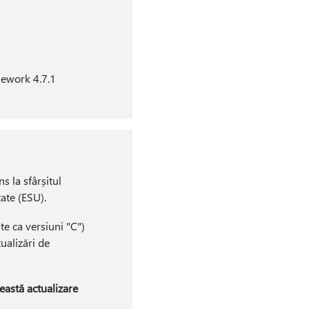
mework 4.7.1
la sfârșitul
ate (ESU).
te ca versiuni "C")
ualizări de
astă actualizare