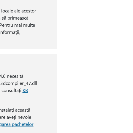
 locale ale acestor
a să primească
 Pentru mai multe
informații,
 4.6 necesită
 d3dcompiler_47.dll
, consultați
KB
nstalați această
are aveți nevoie
area pachetelor