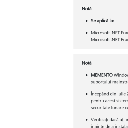
Notă
Se aplică la:
Microsoft .NET Fr
Microsoft .NET Fr
Notă
MEMENTO
Windows
suportului mainstre
Începând din iulie 
pentru acest sistem
securitate lunare 
Verificați dacă ați 
înainte de a instal