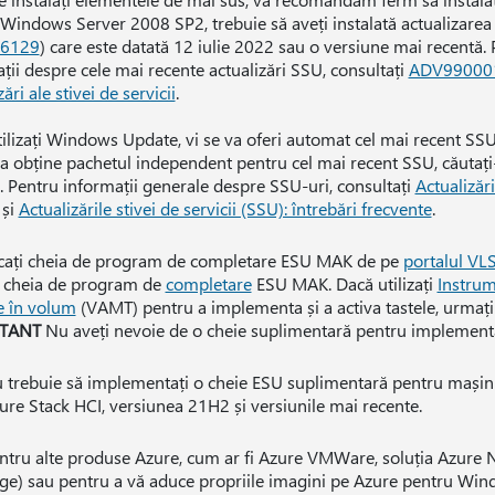
Windows Server 2008 SP2, trebuie să aveți instalată actualizarea s
6129
) care este datată 12 iulie 2022 sau o versiune mai recentă.
ții despre cele mai recente actualizări SSU, consultați
ADV990001 
ări ale stivei de servicii
.
ilizați Windows Update, vi se va oferi automat cel mai recent SSU
a obține pachetul independent pentru cel mai recent SSU, căutați
. Pentru informații generale despre SSU-uri, consultați
Actualizări
și
Actualizările stivei de servicii (SSU): întrebări frecvente
.
cați cheia de program de completare ESU MAK de pe
portalul VL
i cheia de program de
completare
ESU MAK. Dacă utilizați
Instrum
e în volum
(VAMT) pentru a implementa și a activa tastele, urmați 
TANT
Nu aveți nevoie de o cheie suplimentară pentru implement
 trebuie să implementați o cheie ESU suplimentară pentru mașinil
ure Stack HCI, versiunea 21H2 și versiunile mai recente.
ntru alte produse Azure, cum ar fi Azure VMWare, soluția Azure 
ge) sau pentru a vă aduce propriile imagini pe Azure pentru Wi