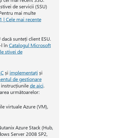
tivei de servicii (SSU)
 Pentru mai multe
| Cele mai recente
 dacă sunteți client ESU.
-l în
Catalogul Microsoft
le stivei de
SC
și
implementați
și
entul de gestionare
instrucțiunile
de aici
.
area următoarelor:
e virtuale Azure (VM),
Nutanix Azure Stack (Hub,
ndows Server 2008 SP2,