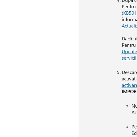
Pentru 
(
KB501
informa
Actualiz
Dacă ut
Pentru 
Update
servicii
Descăr
activaț
activar
IMPOR
Nu
Az
Pe
Ed