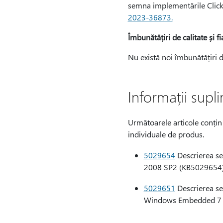
semna implementările ClickO
2023-36873.
Îmbunătățiri de calitate și fi
Nu există noi îmbunătățiri de 
Informații supl
Următoarele articole conțin 
individuale de produs.
5029654
Descrierea set
2008 SP2 (KB5029654
5029651
Descrierea set
Windows Embedded 7 S