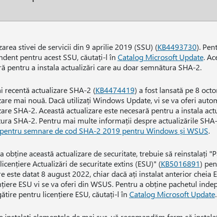
zarea stivei de servicii din 9 aprilie 2019 (SSU) (
KB4493730
). Pen
dent pentru acest SSU, căutați-l în
Catalog Microsoft Update
. Ac
ă pentru a instala actualizări care au doar semnătura SHA-2.
 recentă actualizare SHA-2 (
KB4474419
) a fost lansată pe 8 oc
zare mai nouă. Dacă utilizați Windows Update, vi se va oferi auto
zare SHA-2. Această actualizare este necesară pentru a instala actu
ra SHA-2. Pentru mai multe informații despre actualizările SHA-
 pentru semnare de cod SHA-2 2019 pentru Windows și WSUS
.
a obține această actualizare de securitate, trebuie să reinstalați "
licențiere Actualizări de securitate extins (ESU)" (
KB5016891
) pe
e este datat 8 august 2022, chiar dacă ați instalat anterior cheia 
nțiere ESU vi se va oferi din WSUS. Pentru a obține pachetul ind
ătire pentru licențiere ESU, căutați-l în
Catalog Microsoft Update
.
 instalați elementele de mai sus, vă recomandăm ferm să instalaț