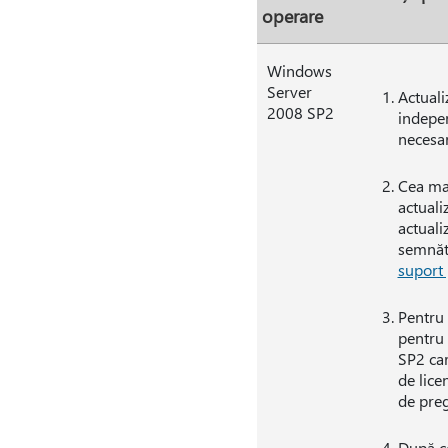
operare
Windows
Server
Actuali
2008 SP2
indepen
necesar
Cea mai
actuali
actuali
semnătu
suport
Pentru 
pentru 
SP2 car
de lice
de preg
După ce