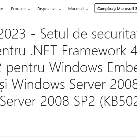
ce
Produse
Dispozitive
Mai mult
Cumpărați Microsoft 
023 - Setul de securitat
entru .NET Framework 4.
7.2 pentru Windows Em
și Windows Server 2008
Server 2008 SP2 (KB50