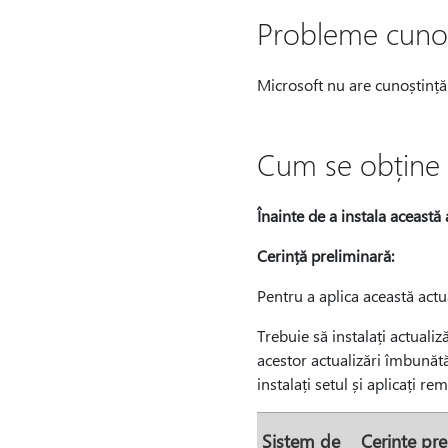
Probleme cunos
Microsoft nu are cunoștință
Cum se obține 
Înainte de a instala această 
Cerință preliminară:
Pentru a aplica această actua
Trebuie să instalați actualiză
acestor actualizări îmbunătă
instalați setul și aplicați re
Sistem de
Cerințe pre