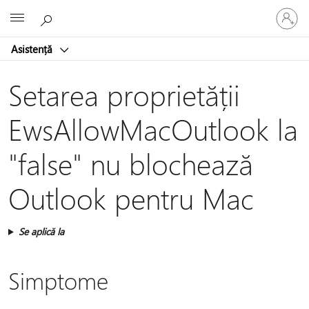
Conectaț
Microsoft
vă
la
Asistență
contul
dvs.
Setarea proprietății
EwsAllowMacOutlook la
"false" nu blochează
Outlook pentru Mac
Se aplică la
Simptome