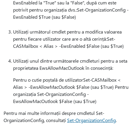
EwsEnabled la "True" sau la "False", după cum este
potrivit pentru organizația dvs.:Set-OrganizationConfig -
EwsEnabled $True (sau $False)
Utilizați următorul cmdlet pentru a modifica valoarea
pentru fiecare utilizator care are o altă cerință:Set-
CASMailbox < Alias > -EwsEnabled $False (sau $True)
Utilizați unul dintre următoarele cmdleturi pentru a seta
proprietatea EwsAllowMacOutlook în consecință:
Pentru o cutie poștală de utilizatorSet-CASMailbox <
Alias > -EwsAllowMacOutlook $False (sau $True) Pentru
organizația Set-OrganizationConfig -
EwsAllowMacOutlook $False (sau $True)
Pentru mai multe informații despre cmdletul Set-
OrganizationConfig, consultați
Set-OrganizationConfig
.