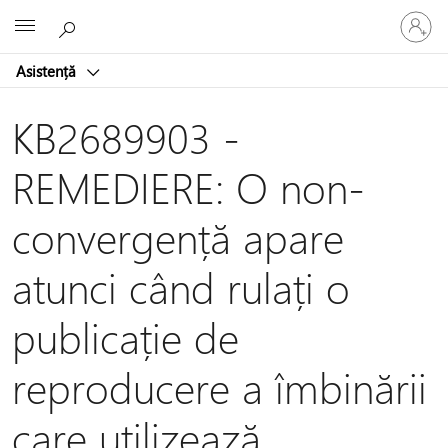
Conectaț
Microsoft
vă
la
Asistență
contul
dvs.
KB2689903 -
REMEDIERE: O non-
convergență apare
atunci când rulați o
publicație de
reproducere a îmbinării
care utilizează