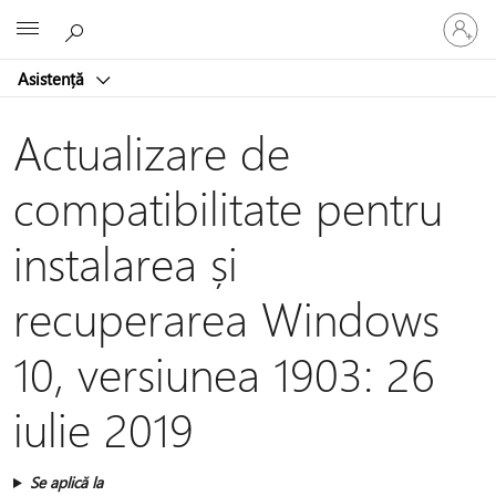
Conectaț
Microsoft
vă
la
Asistență
contul
dvs.
Actualizare de
compatibilitate pentru
instalarea și
recuperarea Windows
10, versiunea 1903: 26
iulie 2019
Se aplică la