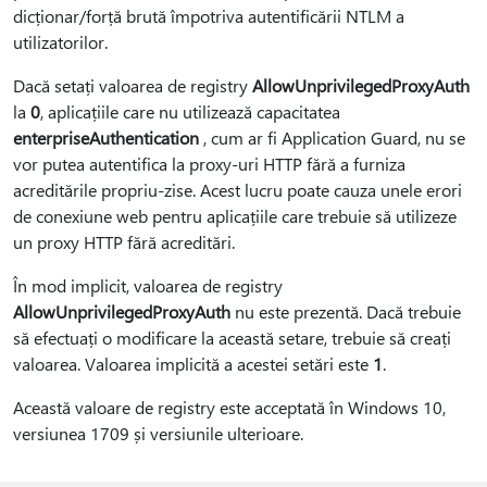
dicționar/forță brută împotriva autentificării NTLM a
utilizatorilor.
Dacă setați valoarea de registry
AllowUnprivilegedProxyAuth
la
0
, aplicațiile care nu utilizează capacitatea
enterpriseAuthentication
, cum ar fi Application Guard, nu se
vor putea autentifica la proxy-uri HTTP fără a furniza
acreditările propriu-zise. Acest lucru poate cauza unele erori
de conexiune web pentru aplicațiile care trebuie să utilizeze
un proxy HTTP fără acreditări.
În mod implicit, valoarea de registry
AllowUnprivilegedProxyAuth
nu este prezentă. Dacă trebuie
să efectuați o modificare la această setare, trebuie să creați
valoarea. Valoarea implicită a acestei setări este
1
.
Această valoare de registry este acceptată în Windows 10,
versiunea 1709 și versiunile ulterioare.