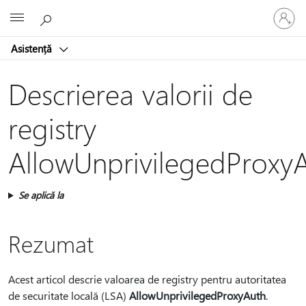
Conectaț
Microsoft
vă
la
Asistență
contul
dvs.
Descrierea valorii de
registry
AllowUnprivilegedProxy
Se aplică la
Rezumat
Acest articol descrie valoarea de registry pentru autoritatea
de securitate locală (LSA)
AllowUnprivilegedProxyAuth
.