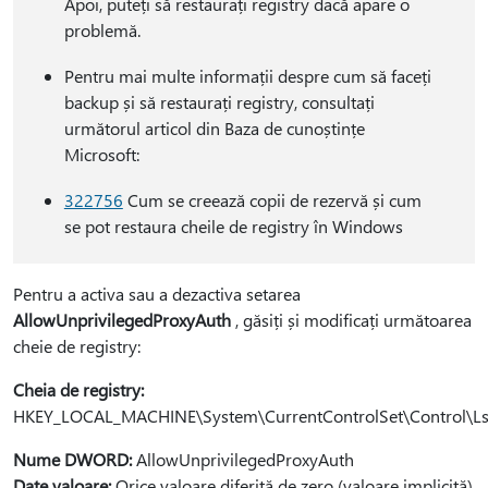
Apoi, puteți să restaurați registry dacă apare o
problemă.
Pentru mai multe informații despre cum să faceți
backup și să restaurați registry, consultați
următorul articol din Baza de cunoștințe
Microsoft:
322756
Cum se creează copii de rezervă și cum
se pot restaura cheile de registry în Windows
Pentru a activa sau a dezactiva setarea
AllowUnprivilegedProxyAuth
, găsiți și modificați următoarea
cheie de registry:
Cheia de registry:
HKEY_LOCAL_MACHINE\System\CurrentControlSet\Control\L
Nume DWORD:
AllowUnprivilegedProxyAuth
Date valoare:
Orice valoare diferită de zero (valoare implicită)