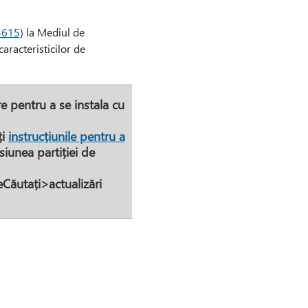
4615
) la Mediul de
racteristicilor de
e pentru a se instala cu
ți
instrucțiunile pentru a
iunea partiției de
Căutați
>
actualizări