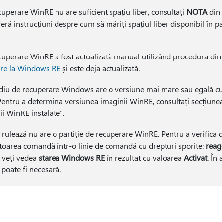
cuperare WinRE nu are suficient spațiu liber, consultați
NOTA
din 
ră instrucțiuni despre cum să măriți spațiul liber disponibil în pa
ecuperare WinRE a fost actualizată manual utilizând procedura di
are la Windows RE
și este deja actualizată.
iu de recuperare Windows are o versiune mai mare sau egală cu
 Pentru a determina versiunea imaginii WinRE, consultați secțiun
ii WinRE instalate".
 rulează nu are o partiție de recuperare WinRE. Pentru a verifica
mătoarea comandă într-o linie de comandă cu drepturi sporite:
reag
, veți vedea
starea Windows RE
în rezultat cu valoarea
Activat
. În
 poate fi necesară.