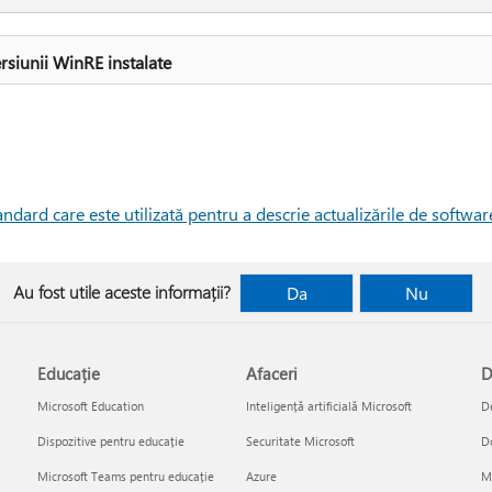
rsiunii WinRE instalate
ndard care este utilizată pentru a descrie actualizările de softwa
Au fost utile aceste informații?
Da
Nu
Educație
Afaceri
D
Microsoft Education
Inteligență artificială Microsoft
De
Dispozitive pentru educație
Securitate Microsoft
D
Microsoft Teams pentru educație
Azure
Mi