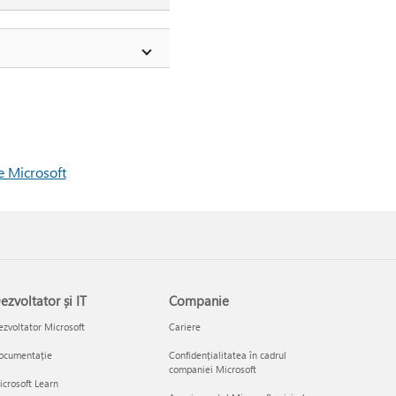
re Microsoft
ezvoltator și IT
Companie
zvoltator Microsoft
Cariere
ocumentație
Confidențialitatea în cadrul
companiei Microsoft
crosoft Learn