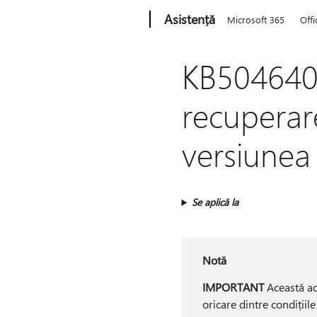
Microsoft
Asistență
Microsoft 365
Offi
KB5046400
recupera
versiunea
Se aplică la
Notă
IMPORTANT
Această ac
oricare dintre condițiil