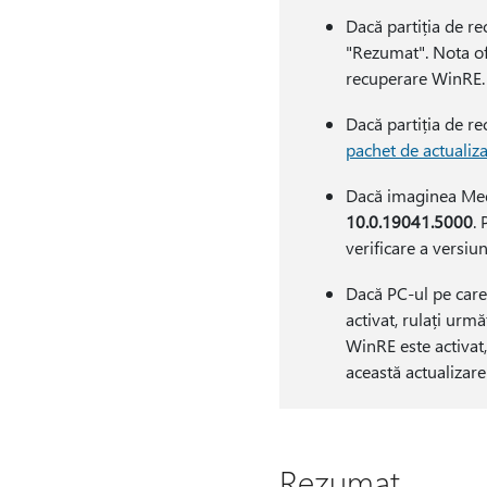
Dacă partiția de re
"Rezumat". Nota ofe
recuperare WinRE.
Dacă partiția de r
pachet de actualiz
Dacă imaginea Med
10.0.19041.5000
.
verificare a versiun
Dacă PC-ul pe care
activat, rulați ur
WinRE este activat
această actualizare
Rezumat