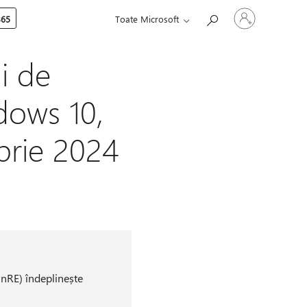
Conectați-
365
Toate Microsoft
vă
la
contul
dvs.
i de
dows 10,
brie 2024
inRE) îndeplinește