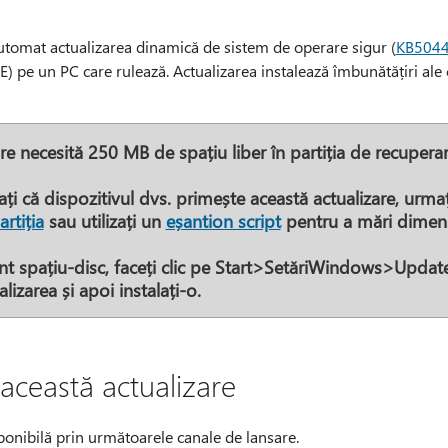
automat actualizarea dinamică de sistem de operare sigur (
KB504
pe un PC care rulează. Actualizarea instalează îmbunătățiri ale ca
e necesită 250 MB de spațiu liber în partiția de recuperar
ați că dispozitivul dvs. primește această actualizare, urma
rtiția
sau utilizați un
eșantion script
pentru a mări dimens
nt spațiu-disc, faceți clic pe
Start
>
SetăriWindows
>
Update
lizarea și apoi instalați-o.
această actualizare
ponibilă prin următoarele canale de lansare.