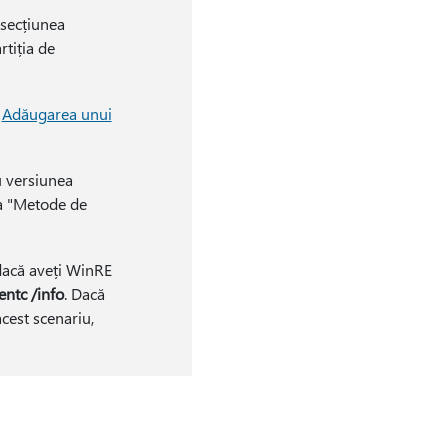
secțiunea
rtiția de
n
Adăugarea unui
 versiunea
ea "Metode de
 dacă aveți WinRE
entc /info
. Dacă
 acest scenariu,