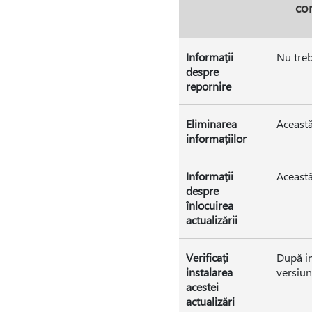
con
Informații
Nu treb
despre
repornire
Eliminarea
Această
informațiilor
Informații
Această
despre
înlocuirea
actualizării
Verificați
După in
instalarea
versiu
acestei
actualizări