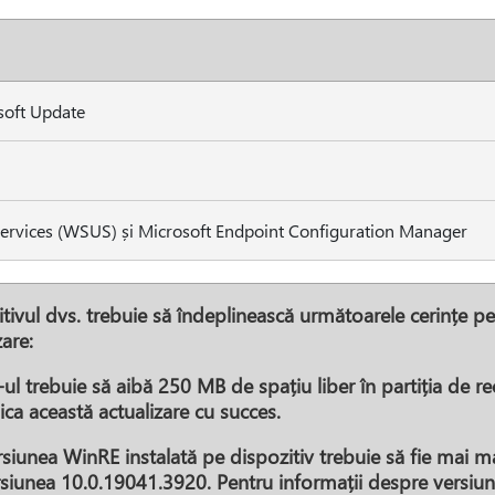
soft Update
rvices (WSUS) și Microsoft Endpoint Configuration Manager
tivul dvs. trebuie să îndeplinească următoarele cerințe pe
zare:
ul trebuie să aibă 250 MB de spațiu liber în partiția de r
ica această actualizare cu succes.
siunea WinRE instalată pe dispozitiv trebuie să fie mai m
rsiunea
10.0.19041.3920
. Pentru informații despre versi