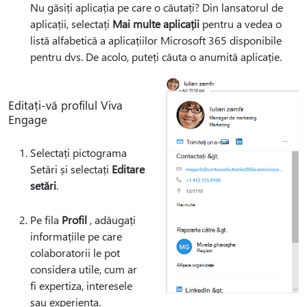
Nu găsiți aplicația pe care o căutați? Din lansatorul de
aplicații, selectați
Mai multe aplicații
pentru a vedea o
listă alfabetică a aplicațiilor Microsoft 365 disponibile
pentru dvs. De acolo, puteți căuta o anumită aplicație.
Editați-vă profilul Viva
Engage
Selectați pictograma
Setări și selectați
Editare
setări
.
Pe fila
Profil
, adăugați
informațiile pe care
colaboratorii le pot
considera utile, cum ar
fi expertiza, interesele
sau experiența.