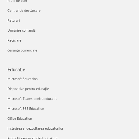
Profil de cont
Centrul de descărcare
Retururi
Urmărire comandă
Reciclare
Garanții comerciale
Educație
Microsoft Education
Dispozitive pentru educație
Microsoft Teams pentru educație
Microsoft 365 Education
Office Education
Instruirea și dezvoltarea educatorilor
Promoții pentru studenți și părinți