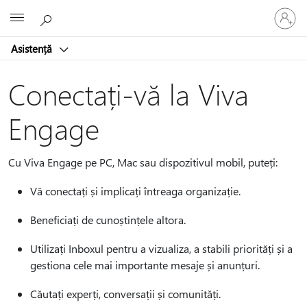
Conectaț
Microsoft
vă
la
Asistență
contul
dvs.
Conectați-vă la Viva
Engage
Cu Viva Engage pe PC, Mac sau dispozitivul mobil, puteți:
Vă conectați și implicați întreaga organizație.
Beneficiați de cunoștințele altora.
Utilizați Inboxul pentru a vizualiza, a stabili priorități și a
gestiona cele mai importante mesaje și anunțuri.
Căutați experți, conversații și comunități.