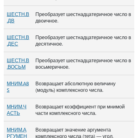
ШЕСТН.В
Преобразует шестнадцатеричное число в
.ДВ
двоичное.
ШЕСТН.В
Преобразует шестнадцатеричное число в
.ДЕС
десятичное.
ШЕСТН.В
Преобразует шестнадцатеричное число в
.ВОСЬМ
восьмеричное.
МНИМ.AB
Возвращает абсолютную величину
S
(модуль) комплексного числа.
МНИМ.Ч
Возвращает коэффициент при мнимой
АСТЬ
части комплексного числа.
МНИМ.А
Возвращает значение аргумента
РГУМЕН
комплексного числа (тета) — угол,